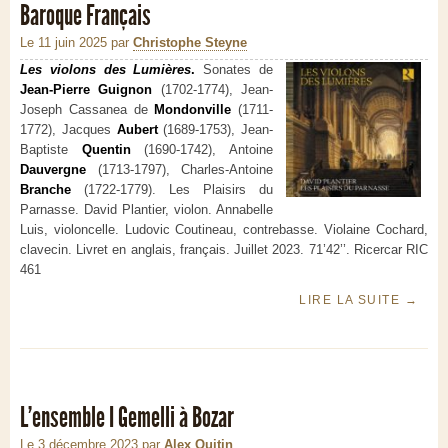
Baroque Français
Le 11 juin 2025
par
Christophe Steyne
Les violons des Lumières
.
Sonates de
Jean-Pierre Guignon
(1702-1774), Jean-
Joseph Cassanea de
Mondonville
(1711-
1772), Jacques
Aubert
(1689-1753), Jean-
Baptiste
Quentin
(1690-1742), Antoine
Dauvergne
(1713-1797), Charles-Antoine
Branche
(1722-1779). Les Plaisirs du
Parnasse. David Plantier, violon. Annabelle
Luis, violoncelle. Ludovic Coutineau, contrebasse. Violaine Cochard,
clavecin. Livret en anglais, français. Juillet 2023. 71’42’’. Ricercar RIC
461
LIRE LA SUITE
→
L’ensemble I Gemelli à Bozar
Le 3 décembre 2023
par
Alex Quitin