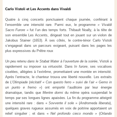
Carlo Vistoli et Les Accents dans Vivaldi
Quatre à cinq concerts ponctuaient chaque journée, conférant à
l’ensemble une intensité rare. Parmi eux, le programme
« Vivaldi
Sacro Furore »
fut l’un des temps forts. Thibault Noally, à la tête de
son ensemble Les Accents, dirigeait tout en jouant sur un violon de
Jakobus Stainer (1653). À ses côtés, le contre-ténor Carlo Vistoli
s’engageait dans un parcours exigeant, puisant dans les pages les
plus expressives du Prêtre roux
Un peu retenu dans le
Stabat Mater
à
l’ouverture de la soirée
, Vistoli a
rapidement su imposer sa virtuosité. Dans
In furore
, ses vocalises
ciselées, allégées à l’extrême, promettaient une montée en intensité.
Après l’entracte, le chanteur trouva une liberté nouvelle. Les extraits
de
L’Olimpiade
(
récitatif « Con questo ferro » suivi de l’air
«
Gemo in
un punto e fremo »
) ont emporté l’auditoire par leur énergie
dramatique, tandis que
Mentre dormi
du même opéra suspendait le
temps par ses longues lignes apaisées. La fin du programme atteignit
une intensité rare : dans «
Sovvente il sole »
(
Andromeda liberata
),
quelques graves rugueux assumés en voix de poitrine apportaient un
relief singulier ; et dans «
Nel profondo cieco mondo »
(
Orlando