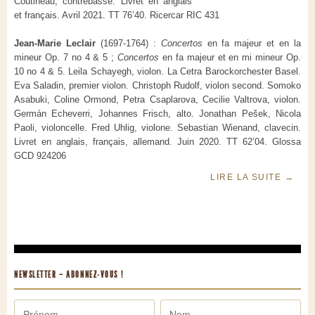
Coutineau, contrebasse. Livret en anglais
et français. Avril 2021. TT 76’40. Ricercar RIC 431
Jean-Marie Leclair
(1697-1764) :
Concertos
en fa majeur et en la
mineur Op. 7 no 4 & 5 ;
Concertos
en fa majeur et en mi mineur Op.
10 no 4 & 5. Leila Schayegh, violon. La Cetra Barockorchester Basel.
Eva Saladin, premier violon. Christoph Rudolf, violon second. Somoko
Asabuki, Coline Ormond, Petra Csaplarova, Cecilie Valtrova, violon.
Germán Echeverri, Johannes Frisch, alto. Jonathan Pešek, Nicola
Paoli, violoncelle. Fred Uhlig, violone. Sebastian Wienand, clavecin.
Livret en anglais, français, allemand. Juin 2020. TT 62’04. Glossa
GCD 924206
LIRE LA SUITE
→
NEWSLETTER – ABONNEZ-VOUS !