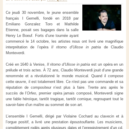
Ce jeudi 30 novembre, le jeune ensemble
français I Gemelli, fondé en 2018 par
Emiliano Gonzalez Toro et Mathilde
Etienne, posait ses bagages dans la salle
Henry Le Boeuf. Forts d’une tournée ayant
commencé le 14 octobre, les artistes nous ont livré une magnifique
interprétation de l’opéra
Il ritorno d’Ulisse in patria
de Claudio
Monteverdi.
Créé en 1640 à Venise,
Il ritorno d’Ulisse in patria
est un opéra en un
prélude et trois actes. À 72 ans, Claudio Monteverdi jouit d’une grande
renommée et a révolutionné le monde musical. Quand il compose
cette œuvre, il est totalement libre. Ce n'est pas une commande et sa
réputation de compositeur n’est plus à faire. Trente ans après le
succès de l’
Orfeo
, premier opéra jamais composé, Monteverdi signe
une fable héroïque, tantôt tragique, tantôt comique, regroupant tout le
savoir-faire d’un maître au sommet de son art.
L’ensemble I Gemelli, dirigé par Violaine Cochard au clavecin et à
l’orgue positif, a livré une prestation époustouflante. Les musiciens,
complètement rodés après plusieurs dates et l’enregistrement d’un cd,