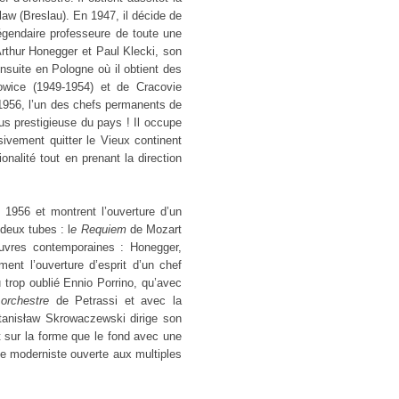
aw (Breslau). En 1947, il décide de
égendaire professeure de toute une
’Arthur Honegger et Paul Klecki, son
ensuite en Pologne où il obtient des
wice (1949-1954) et de Cracovie
 1956, l’un des chefs permanents de
us prestigieuse du pays ! Il occupe
sivement quitter le Vieux continent
onalité tout en prenant la direction
 1956 et montrent l’ouverture d’un
deux tubes : l
e Requiem
de Mozart
vres contemporaines : Honegger,
ent l’ouverture d’esprit d’un chef
 trop oublié Ennio Porrino, qu’avec
orchestre
de Petrassi et avec la
tanisław Skrowaczewski dirige son
 sur la forme que le fond avec une
e moderniste ouverte aux multiples