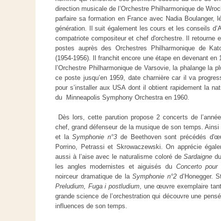
direction musicale de l’Orchestre Philharmonique de Wrocl
parfaire sa formation en France avec Nadia Boulanger, l
génération. Il suit également les cours et les conseils d
compatriote compositeur et chef d'orchestre. Il retourne 
postes auprès des Orchestres Philharmonique de Kato
(1954-1956). Il franchit encore une étape en devenant en
l’Orchestre Philharmonique de Varsovie, la phalange la pl
ce poste jusqu’en 1959, date charnière car il va progres
pour s’installer aux USA dont il obtient rapidement la nati
du Minneapolis Symphony Orchestra en 1960.
Dès lors, cette parution propose 2 concerts de l’année
chef, grand défenseur de la musique de son temps. Ainsi 
et la
Symphonie n°3
de Beethoven sont précédés d'œu
Porrino, Petrassi et Skrowaczewski. On apprécie égalem
aussi à l’aise avec le naturalisme coloré de
Sardaigne
du
les angles modernistes et aiguisés du
Concerto pour 
noirceur dramatique de la
Symphonie n°2
d’Honegger. S
Preludium, Fuga i postludium
, une œuvre exemplaire tant
grande science de l’orchestration qui découvre une pensé
influences de son temps.