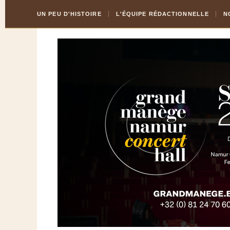
Skip
Aller
UN PEU D'HISTOIRE
L'ÉQUIPE RÉDACTIONNELLE
N
to
à
Content
la
navigation