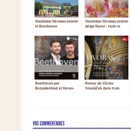
Stanisław Skrowaczewski
Stanisław Skrowaczewski
et Beethoven
dirige Ravel : style et
puissance
Beethoven par
Retour de Václav
Bezuidenhout et Heras-
Smetáček dans trois
Casado
œuvres sacrées de
Dvořák : un témoignage
historique
VOS COMMENTAIRES