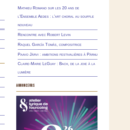
Mathieu Romano sur les 20 ans de
l’Ensemble Aedes : l’art choral au souffle
nouveau
Rencontre avec Robert Levin
Raquel García Tomás, compositrice
Paavo Järvi : ambitions festivalières à Pärnu
Claire-Marie LeGuay : Bach, de la joie à la
lumière
ANNONCEURS