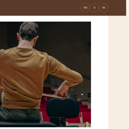
FB
X
IN