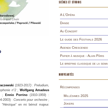
SCÈNES ET STUDIOS
A L'Opéra
Danse
Au Concert
Le guide des Festivals 2026
Agenda Crescendo
Papier à musique - Alain Pâris
Le briefing classique de la sema
NOUVEAUTÉS
waczewski
(1923-2017
) : Preludium,
Récompenses
mphonie n°2
;
Wolfgang Amadeus
 ;
Ennio Porrino
(1910-1959) :
Millésimes 2025
4-2003) :
Concerto pour orchestre
;
Jokers
“Héroïque” en mi bémol majeur.