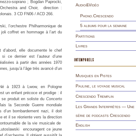
mezzo-soprano ; Bogdan Paprocki,
Audio&Vidéo
Orchestra and Choir, direction :
polonais. 3 CD FN06 / ACD 266.
Phono.Crescendo
5 albums pour la semaine
ki, l’orchestre Philharmonique de
joli coffret en hommage à l’art du
Partitions
Livres
ut d’abord, elle documente le chef
si ce dernier est l’auteur d’une
INTEMPORELS
éalisées à partir des années 1970
es, jusqu’à l’âge très avancé d’un
Musiques en Pistes
Pauline, le voyage musical
. Né à 1923 à Lwow, en Pologne
st un enfant précoce et prodige : il
Crescendo Tremplin
se produit en soliste du
Concerto
ais la Seconde Guerre mondiale
Les Grands Interprètes — Une
s d’un bombardement nazi, il doit
série de podcasts Crescendo
e et il se réoriente vers la direction
ncontournable de la vie musicale de
English
 Lutoslawski encouragent ce jeune
d’orchestre. Il obtient aussitôt la