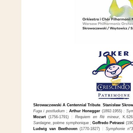
Skrowaczewski A Centennial Tribute
.
Stanisław Skro
Fuga i postludium
;
Arthur Honegger
(1892-1955)
: Sy
Mozart
(1756-1791) :
Requiem en Ré mineur
, K.626
Sardaigne
, poème symphonique ;
Goffredo Petrassi
(190
Ludwig van Beethoven
(1770-1827) :
Symphonie n°3