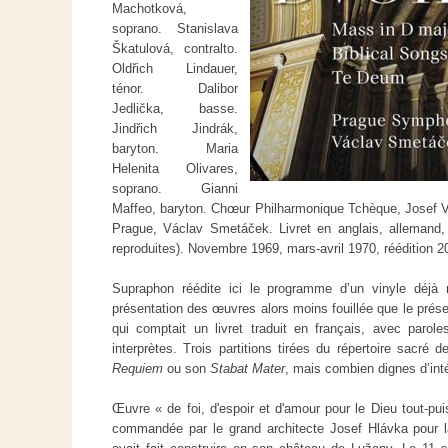
Machotková,
soprano. Stanislava
Škatulová, contralto.
Oldřich Lindauer,
ténor. Dalibor
Jedlička, basse.
Jindřich Jindrák,
baryton. Maria
Helenita Olivares,
soprano. Gianni
Maffeo, baryton. Chœur Philharmonique Tchèque, Josef 
Prague, Václav Smetáček. Livret en anglais, allemand,
reproduites). Novembre 1969, mars-avril 1970, réédition 
Supraphon réédite ici le programme d’un vinyle déj
présentation des œuvres alors moins fouillée que le prése
qui comptait un livret traduit en français, avec parol
interprètes. Trois partitions tirées du répertoire sacr
Requiem
ou son
Stabat Mater
, mais combien dignes d’inté
Œuvre « de foi, d'espoir et d'amour pour le Dieu tout-pu
commandée par le grand architecte Josef Hlávka pour la