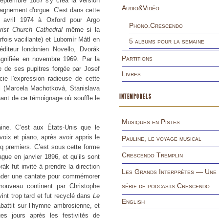
septembre 1887 s'y créa la version
Audio&Vidéo
pagnement d'orgue. C'est dans cette
n avril 1974 à Oxford pour Argo
Phono.Crescendo
rist Church Cathedral
même si la
fois vacillante) et Lubomír Mátl en
5 albums pour la semaine
iteur londonien Novello, Dvorák
Partitions
magnifiée en novembre 1969. Par la
e de ses pupitres forgée par Josef
Livres
ie l'expression radieuse de cette
 (Marcela Machotková, Stanislava
INTEMPORELS
enant de ce témoignage où souffle le
Musiques en Pistes
ine. C’est aux États-Unis que le
 voix et piano, après avoir appris le
Pauline, le voyage musical
nq premiers. C’est sous cette forme
Crescendo Tremplin
ue en janvier 1896, et qu’ils sont
ák fut invité à prendre la direction
Les Grands Interprètes — Une
ander une cantate pour commémorer
série de podcasts Crescendo
nouveau continent par Christophe
nt trop tard et fut recyclé dans
Le
English
battit sur l’hymne ambrosienne, et
s jours après les festivités de