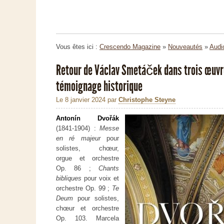
Vous êtes ici :
Crescendo Magazine
»
Nouveautés
»
Audi
Retour de Václav Smetáček dans trois œuvr
témoignage historique
Le 8 janvier 2024
par
Christophe Steyne
Antonín Dvořák
(1841-1904) :
Messe
en ré majeur
pour
solistes, chœur,
orgue et orchestre
Op. 86 ;
Chants
bibliques
pour voix et
orchestre Op. 99 ;
Te
Deum
pour solistes,
chœur et orchestre
Op. 103. Marcela