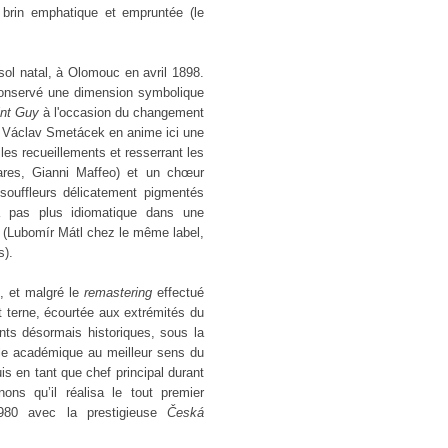
brin emphatique et empruntée (le
ol natal, à Olomouc en avril 1898.
conservé une dimension symbolique
int Guy
à l'occasion du changement
. Václav Smetácek en anime ici une
 les recueillements et resserrant les
vares, Gianni Maffeo) et un chœur
souffleurs délicatement pigmentés
ra pas plus idiomatique dans une
s (Lubomír Mátl chez le même label,
s).
, et malgré le
remastering
effectué
t terne, écourtée aux extrémités du
ts désormais historiques, sous la
yle académique au meilleur sens du
s en tant que chef principal durant
ons qu’il réalisa le tout premier
1980 avec la prestigieuse
Česká