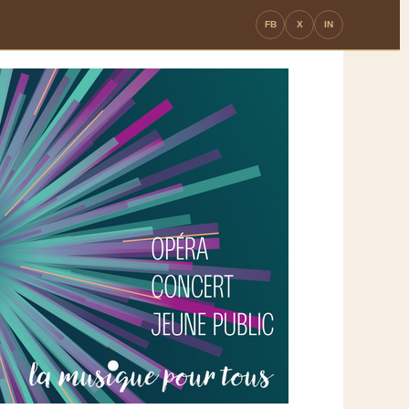
FB
X
IN