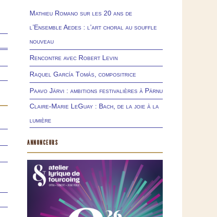
Mathieu Romano sur les 20 ans de
l’Ensemble Aedes : l’art choral au souffle
nouveau
Rencontre avec Robert Levin
Raquel García Tomás, compositrice
Paavo Järvi : ambitions festivalières à Pärnu
Claire-Marie LeGuay : Bach, de la joie à la
lumière
ANNONCEURS