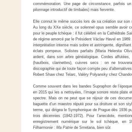
commémoration. Une page de circonstance, parfois un 
pilonnage introductif de timbales) mais fervente.
Elle connut le même succès lors de sa création sur son s
Au long du XXe siècle, ce solennel opus semble avoir 
pour le peuple tchèque : il fut célébré en la Cathédrale
Sa
de régime amorcé par le Président Václav Havel en 1989
interprétation intense mais sobre et astringente, dignifiant
éclats pompeux. Solistes parfaits (Maria Helenita Oli
ardent, dans son arbre généalogique. Cordes affutées, 
(hautbois, clarinettes), cuivres secs : on ne trouve
discographie qui de toute façon compte peu d’alternative
Robert Shaw chez Telarc, Valéry Polyansky chez Chando
Comme souvent dans les bandes Supraphon de l’époque
en 2015 qui les a nettoyées, l’image sonore reste plate e
spectre. Mais on ne peut que se réjouir de ces documen
baguette d’un maestro réputé pour sa droiture et son st
terme, qui dirigea le Symphonique de Prague dès 1936 pui
trois décennies (1942-1972). Pour l’anecdote, mentionn
enregistrement numérique sur le sol tchèque, en 
Filharmonie
:
Ma Patrie
de Smetana, bien sûr.