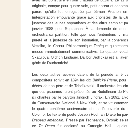
avait fait construire en son château de Lužany. Le 11 
originale, conçue pour quatre voix, petit chœur et accom
parure qu’elle fut enregistrée par Simon Preston e
(interprétation émouvante grâce aux choristes de la
Ch
justesse des jeunes sopranistes et des altus semblait par
janvier 1988 pour Supraphon. À la demande de son éd
orchestra sa partition, telle que nous l'entendons ici 
pureté et la justesse de son intonation, par la cohérenc
Veselka, le Chœur Philharmonique Tchèque quintessenc
messe immédiatement communicative. Le quatuor vocal
Škatulová, Oldřich Lindauer, Dalibor Jedlička) est à l’av
génie de l’authenticité.
Les deux autres œuvres datent de la période américa
compositeur écrivit en 1894 les dix
Biblické Písne
, pour
décès de son père et de Tchaïkovski. Il orchestra les ci
que ces psaumes furent présentés au Rudolfinum de Prag
ici chantés par le baryton Jindrich Jindrák. En 1892, Dvor
du Conservatoire National à New York, et se vit comm
le quatre centième anniversaire de la découverte du 
Colomb. Le texte du poète Joseph Rodman Drake lui parvi
Drapeau américain
. Pressé par l’échéance, Dvorák se ra
ce
Te Deum
fut acclamé au Carnegie Hall… quelque