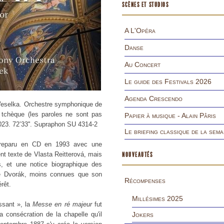
SCÈNES ET STUDIOS
A L'Opéra
Danse
Au Concert
Le guide des Festivals 2026
Agenda Crescendo
Veselka. Orchestre symphonique de
 tchèque (les paroles ne sont pas
Papier à musique - Alain Pâris
2023. 72’33''. Supraphon SU 4314-2
Le briefing classique de la sema
à reparu en CD en 1993 avec une
nt texte de Vlasta Reitterová, mais
NOUVEAUTÉS
es, et une notice biographique des
é de Dvorák, moins connues que son
Récompenses
rêt.
Millésimes 2025
issant », la
Messe en ré majeur
fut
 consécration de la chapelle qu'il
Jokers