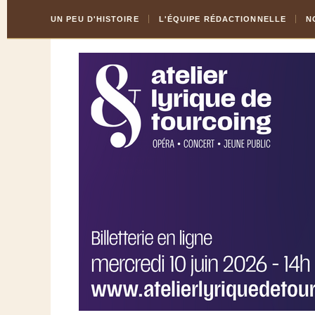
Skip
Aller
UN PEU D'HISTOIRE
L'ÉQUIPE RÉDACTIONNELLE
N
to
à
Content
la
navigation