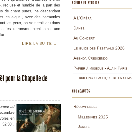
SCÈNES ET STUDIOS
e, recluse et humble de la part des
ignes de chant pures, ne descendant
ns les aigus., avec des harmonies
A L'Opéra
nt les yeux, on se serait cru dans
Danse
istes retransmettaient ainsi une
oi.
Au Concert
LIRE LA SUITE
→
Le guide des Festivals 2026
Agenda Crescendo
Papier à musique - Alain Pâris
l pour la Chapelle de
Le briefing classique de la sema
NOUVEAUTÉS
Récompenses
Domini ad
Décembre
Millésimes 2025
aroles en
 52’50’’.
Jokers