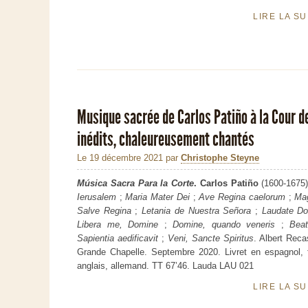
LIRE LA S
Musique sacrée de Carlos Patiño à la Cour de
inédits, chaleureusement chantés
Le 19 décembre 2021
par
Christophe Steyne
Música Sacra Para la Corte
. Carlos Patiño
(1600-1675
Ierusalem
;
Maria Mater Dei
;
Ave Regina caelorum
;
Mag
Salve Regina
;
Letania de Nuestra Señora
;
Laudate D
Libera me, Domine
;
Domine, quando veneris
;
Beat
Sapientia aedificavit
;
Veni, Sancte Spiritus
. Albert Rec
Grande Chapelle. Septembre 2020. Livret en espagnol, f
anglais, allemand. TT 67’46. Lauda LAU 021
LIRE LA S