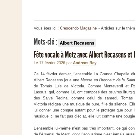
Vous êtes ici :
Crescendo Magazine
» Articles sur le thè
Mots-clé :
Albert Recasens
Fête vocale à Metz avec Albert Recasens et 
Le 17 février 2026
par
Andreas Rey
Ce 14 février dernier, l’ensemble La Grande Chapelle di
Albert Recasens joua une
Messe en l’honneur de la Sain
de Tomás Luis de Victoria. Comme Monteverdi et R
Lassus, qui, comme lui, ont composé des œuvres liturgi
des Salve Regina, comme celui de samedi, Tomás 
Victoria rédigea une musique de bure, fille du silence. El
lui donner une conque autant pour le protéger que pour le
musique ici ne fait pas d’éclat, elle luit comme une bougie
L’ensemble lui-même n’est pas très important, ce qui conv
de l’Arsenal de Metz, dont l’acoustique n’est jamais auss