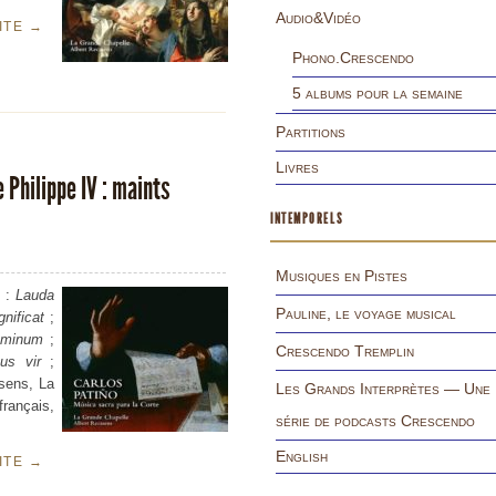
Audio&Vidéo
UITE
→
Phono.Crescendo
5 albums pour la semaine
Partitions
Livres
 Philippe IV : maints
INTEMPORELS
Musiques en Pistes
) :
Lauda
Pauline, le voyage musical
nificat
;
ominum
;
Crescendo Tremplin
us vir
;
asens, La
Les Grands Interprètes — Une
rançais,
série de podcasts Crescendo
English
UITE
→