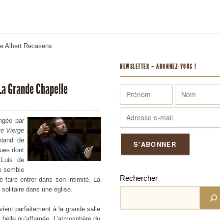
me
Albert Recasens
NEWSLETTER – ABONNEZ-VOUS !
La Grande Chapelle
rigée par
te Vierge
oland de
ques dont
Luis de
le semble
Rechercher
 faire entrer dans son intimité. La
 solitaire dans une église.
ient parfaitement à la grande salle
i belle qu’affamée. L’atmosphère du