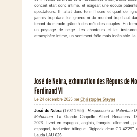
concert était donc intime, et exigeait une écoute patient
spectateurs. Il fallait donc tenir l’heure et quart de l
jamais trop dans les graves ni de montant trop haut da
tenant du miracle grâce à des mélodies souples. En ferma
un paysage de neige. Les chanteurs et les instrument
atmosphère intime, un sentiment frêle mais indéniable. la f
José de Nebra, exhumation des Répons de Noë
Ferdinand VI
Le 24 décembre 2025
par
Christophe Steyne
José de Nebra
(1702-1768) :
Responsoria in Nativitate 
Matutinum
. La Grande Chapelle. Albert Recasens. 
2023. Livret en espagnol, anglais, français, allemand ; p
espagnol, traduction trilingue. Digipack deux CD 42’29’’ +
Lauda LAU 026