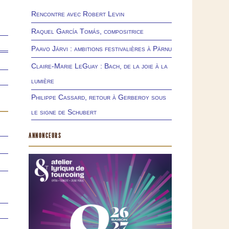
Rencontre avec Robert Levin
Raquel García Tomás, compositrice
Paavo Järvi : ambitions festivalières à Pärnu
Claire-Marie LeGuay : Bach, de la joie à la
lumière
Philippe Cassard, retour à Gerberoy sous
le signe de Schubert
ANNONCEURS