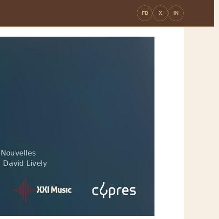
FB
X
IN