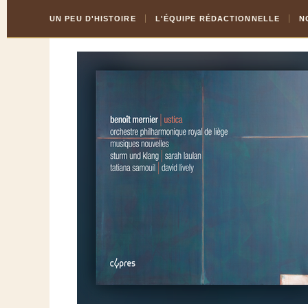
Skip
Aller
UN PEU D'HISTOIRE
L'ÉQUIPE RÉDACTIONNELLE
N
to
à
Content
la
navigation