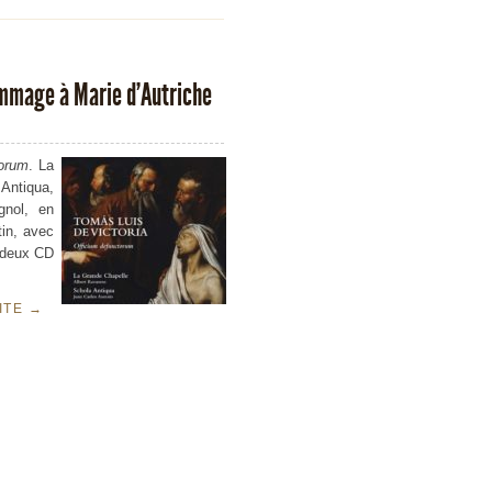
hommage à Marie d’Autriche
torum
. La
Antiqua,
gnol, en
tin, avec
e deux CD
UITE
→