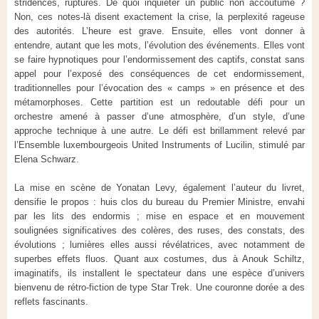
stridences, ruptures. De quoi inquiéter un public non accoutumé ?
Non, ces notes-là disent exactement la crise, la perplexité rageuse
des autorités. L’heure est grave. Ensuite, elles vont donner à
entendre, autant que les mots, l’évolution des événements. Elles vont
se faire hypnotiques pour l’endormissement des captifs, constat sans
appel pour l’exposé des conséquences de cet endormissement,
traditionnelles pour l’évocation des « camps » en présence et des
métamorphoses. Cette partition est un redoutable défi pour un
orchestre amené à passer d’une atmosphère, d’un style, d’une
approche technique à une autre. Le défi est brillamment relevé par
l’Ensemble luxembourgeois United Instruments of Lucilin, stimulé par
Elena Schwarz.
La mise en scène de Yonatan Levy, également l’auteur du livret,
densifie le propos : huis clos du bureau du Premier Ministre, envahi
par les lits des endormis ; mise en espace et en mouvement
soulignées significatives des colères, des ruses, des constats, des
évolutions ; lumières elles aussi révélatrices, avec notamment de
superbes effets fluos. Quant aux costumes, dus à Anouk Schiltz,
imaginatifs, ils installent le spectateur dans une espèce d’univers
bienvenu de rétro-fiction de type Star Trek. Une couronne dorée a des
reflets fascinants.