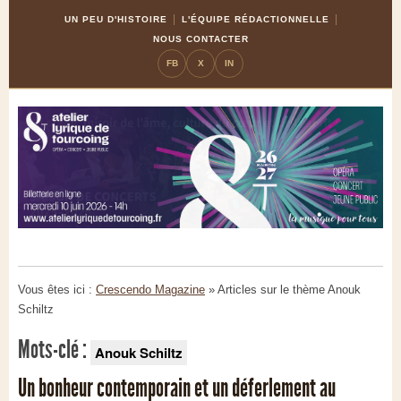
Skip
Aller
UN PEU D'HISTOIRE
L'ÉQUIPE RÉDACTIONNELLE
to
à
NOUS CONTACTER
Content
la
FB
X
IN
navigation
Vous êtes ici :
Crescendo Magazine
» Articles sur le thème
Anouk
Schiltz
Mots-clé :
Anouk Schiltz
Un bonheur contemporain et un déferlement au