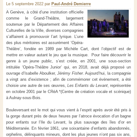
Le 5 septembre 2022
par
Paul-André Demierre
A Genève, à côté d’une institution officielle
comme le Grand-Théâtre, largement
soutenue par le Département des Affaires
Culturelles de la Ville, diverses compagnies
s’affairent à promouvoir l’art lyrique. L’une
des plus méritoires est assurément ‘Opéra-
Théâtre’, fondée en 1989 par Michèle Cart, dont l’objectif est de
mettre en valeur autant le jeu que la musique. Pour faire découvrir le
genre à un jeune public, s’est créée, en 2001, une sous-section
intitulée ‘Opéra-Théâtre Junior’ qui, en 2018, avait déjà proposé un
ouvrage d’Isabelle Aboulker,
Jérémy Fisher
. Aujourd’hui, la compagnie
a vingt ans d’existence ; afin de commémorer cet événement, a été
choisie une autre de ses œuvres,
Les
Enfants du Levant
, représentée
en octobre 2001 par le CRéA *(Centre de création vocale et scénique)
à Aulnay-sous-Bois.
Bouleversant est le mot qui vous vient à l’esprit après avoir été pris à
la gorge durant près de deux heures par l’atroce évocation d’un bagne
pour enfants sur l’Ile du Levant, la plus sauvage des îles d’or en
Méditerranée. En février 1861, une soixantaine d’enfants abandonnés,
orphelins, délinquants mineurs, dont les plus jeunes n’ont pas six ans,