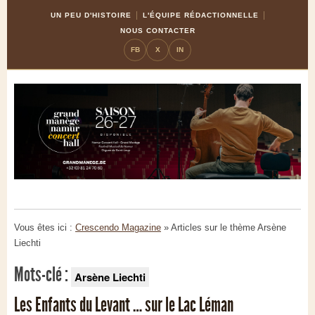
Skip
Aller
UN PEU D'HISTOIRE
L'ÉQUIPE RÉDACTIONNELLE
to
à
NOUS CONTACTER
Content
la
FB
X
IN
navigation
Vous êtes ici :
Crescendo Magazine
» Articles sur le thème
Arsène
Liechti
Mots-clé :
Arsène Liechti
Les Enfants du Levant … sur le Lac Léman