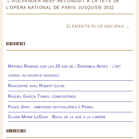
→ ALEXANDER NEEF RECONDUIT À LA TÊTE DE
L'OPÉRA NATIONAL DE PARIS JUSQU'EN 2032
ÉLÉMENTS PLUS ANCIENS →
RENCONTRES
Mathieu Romano sur les 20 ans de l’Ensemble Aedes : l’art
choral au souffle nouveau
Rencontre avec Robert Levin
Raquel García Tomás, compositrice
Paavo Järvi : ambitions festivalières à Pärnu
Claire-Marie LeGuay : Bach, de la joie à la lumière
ANNONCEURS