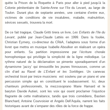
quitte la Prison de la Roquette à Paris pour aller à pied jusqu’à la
Colonie pénitentiaire de Sainte-Anne sur l’Ile du Levant, au large de
Toulon. Durant plus de septante années, une centaine d’entre eux,
victimes de conditions de vie insalubres, maladie, malnutrition,
sévices sexuels, trouvera la mort.
De ce fait tragique, Claude Gritti tirera un livre,
Les Enfants de l’Ile du
Levant
, publié par Jean-Claude Lattès en 1999. Dans la foulée,
Christian Eymery, co-directeur du CRéA, l’adaptera sous forme d’un
livret que mettra en musique Isabelle Aboulker en réalisant un opéra
pour enfants. Sa partition impressionne par l’écriture chorale
homophonique qui privilégie la simplicité de la ligne mélodique. Le
rythme naturel de la déclamation se pimente sporadiquement d’un
dynamisme ‘jazzy’ qui émoustille les jeunes frimousses, comme un
clin d’œil au Ravel de
L’Enfant et les Sortilèges
. Un canevas
orchestral tissé par treize musiciens est soutenu par un piano et une
percussion simple qui en constituent le soubassement. Ici, deux
chanteurs professionnels, la mezzosoprano Marie Hamard et le
baryton Davide Autieri, sont les voix qui osent proclamer l’injustice
flagrante de cette maltraitance, tandis que trois comédiens, Bastien
Blanchard, Antoine Courvoisier et Angelo Dell’Aquila, narrent les faits
historiques avant de s’emparer des rôles de la force de frappe.