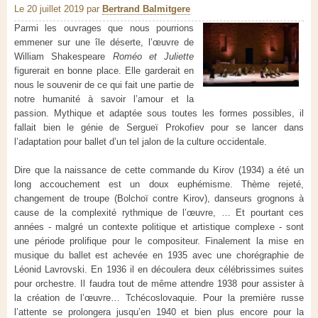
Le 20 juillet 2019
par
Bertrand Balmitgere
Parmi les ouvrages que nous pourrions
emmener sur une île déserte, l’œuvre de
William Shakespeare
Roméo et Juliette
figurerait en bonne place. Elle garderait en
nous le souvenir de ce qui fait une partie de
notre humanité à savoir l’amour et la
passion. Mythique et adaptée sous toutes les formes possibles, il
fallait bien le génie de Sergueï Prokofiev pour se lancer dans
l’adaptation pour ballet d’un tel jalon de la culture occidentale.
Dire que la naissance de cette commande du Kirov (1934) a été un
long accouchement est un doux euphémisme. Thème rejeté,
changement de troupe (Bolchoï contre Kirov), danseurs grognons à
cause de la complexité rythmique de l’œuvre, … Et pourtant ces
années - malgré un contexte politique et artistique complexe - sont
une période prolifique pour le compositeur. Finalement la mise en
musique du ballet est achevée en 1935 avec une chorégraphie de
Léonid Lavrovski. En 1936 il en découlera deux célébrissimes suites
pour orchestre. Il faudra tout de même attendre 1938 pour assister à
la création de l’œuvre… Tchécoslovaquie. Pour la première russe
l’attente se prolongera jusqu’en 1940 et bien plus encore pour la