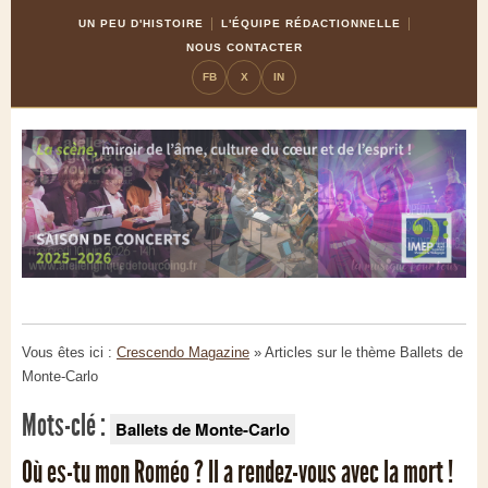
Skip
Aller
UN PEU D'HISTOIRE
L'ÉQUIPE RÉDACTIONNELLE
to
à
NOUS CONTACTER
Content
la
FB
X
IN
navigation
Vous êtes ici :
Crescendo Magazine
» Articles sur le thème
Ballets de
Monte-Carlo
Mots-clé :
Ballets de Monte-Carlo
Où es-tu mon Roméo ? Il a rendez-vous avec la mort !