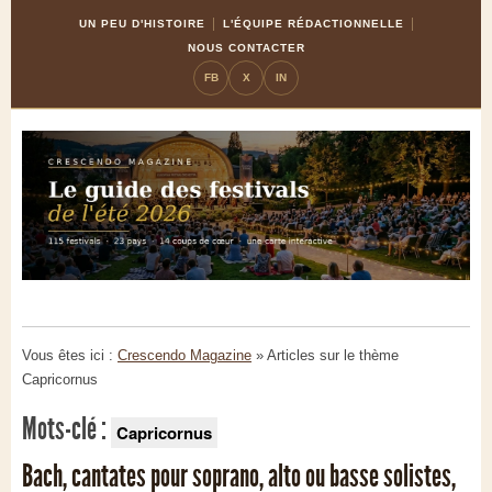
Skip
Aller
UN PEU D'HISTOIRE
L'ÉQUIPE RÉDACTIONNELLE
to
à
NOUS CONTACTER
Content
la
FB
X
IN
navigation
Vous êtes ici :
Crescendo Magazine
» Articles sur le thème
Capricornus
Mots-clé :
Capricornus
Bach, cantates pour soprano, alto ou basse solistes,