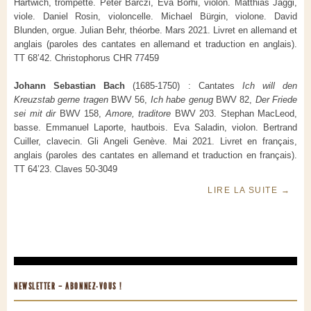
Hartwich, trompette. Peter Barczi, Eva Borhi, violon. Matthias Jäggi,
viole. Daniel Rosin, violoncelle. Michael Bürgin, violone. David
Blunden, orgue. Julian Behr, théorbe. Mars 2021. Livret en allemand et
anglais (paroles des cantates en allemand et traduction en anglais).
TT 68’42. Christophorus CHR 77459
Johann Sebastian Bach
(1685-1750) : Cantates
Ich will den
Kreuzstab gerne tragen
BWV 56,
Ich habe genug
BWV 82,
Der Friede
sei mit dir
BWV 158,
Amore, traditore
BWV 203. Stephan MacLeod,
basse. Emmanuel Laporte, hautbois. Eva Saladin, violon. Bertrand
Cuiller, clavecin. Gli Angeli Genève. Mai 2021. Livret en français,
anglais (paroles des cantates en allemand et traduction en français).
TT 64’23. Claves 50-3049
LIRE LA SUITE
→
NEWSLETTER – ABONNEZ-VOUS !