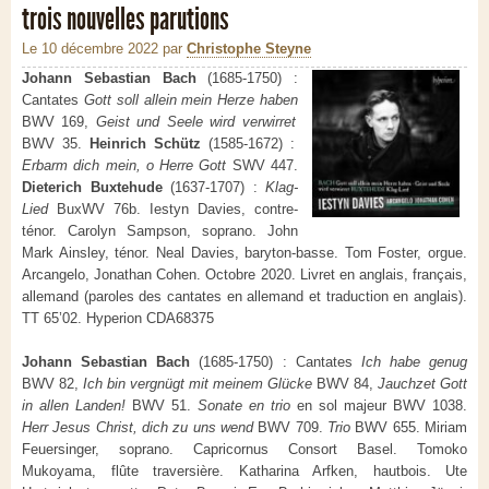
trois nouvelles parutions
Le 10 décembre 2022
par
Christophe Steyne
Johann Sebastian Bach
(1685-1750) :
Cantates
Gott soll allein mein Herze haben
BWV 169,
Geist und Seele wird verwirret
BWV 35.
Heinrich Schütz
(1585-1672) :
Erbarm dich mein, o Herre Gott
SWV 447.
Dieterich Buxtehude
(1637-1707) :
Klag-
Lied
BuxWV 76b. Iestyn Davies, contre-
ténor. Carolyn Sampson, soprano. John
Mark Ainsley, ténor. Neal Davies, baryton-basse. Tom Foster, orgue.
Arcangelo, Jonathan Cohen. Octobre 2020. Livret en anglais, français,
allemand (paroles des cantates en allemand et traduction en anglais).
TT 65’02. Hyperion CDA68375
Johann Sebastian Bach
(1685-1750) : Cantates
Ich habe genug
BWV 82,
Ich bin vergnügt mit meinem Glücke
BWV 84,
Jauchzet Gott
in allen Landen!
BWV 51.
Sonate en trio
en sol majeur BWV 1038.
Herr Jesus Christ, dich zu uns wend
BWV 709.
Trio
BWV 655. Miriam
Feuersinger, soprano. Capricornus Consort Basel. Tomoko
Mukoyama, flûte traversière. Katharina Arfken, hautbois. Ute