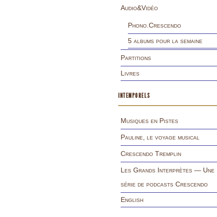
Audio&Vidéo
Phono.Crescendo
5 albums pour la semaine
Partitions
Livres
INTEMPORELS
Musiques en Pistes
Pauline, le voyage musical
Crescendo Tremplin
Les Grands Interprètes — Une
série de podcasts Crescendo
English