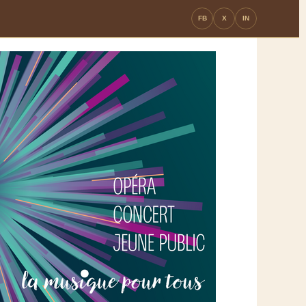
FB
X
IN