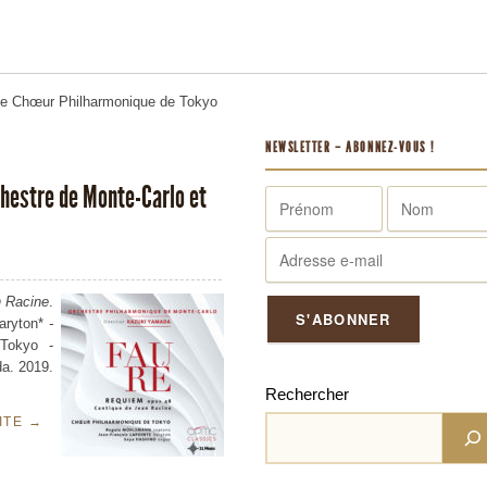
me
Chœur Philharmonique de Tokyo
NEWSLETTER – ABONNEZ-VOUS !
hestre de Monte-Carlo et
n Racine
.
aryton*
-
Tokyo -
a. 2019.
Rechercher
UITE
→