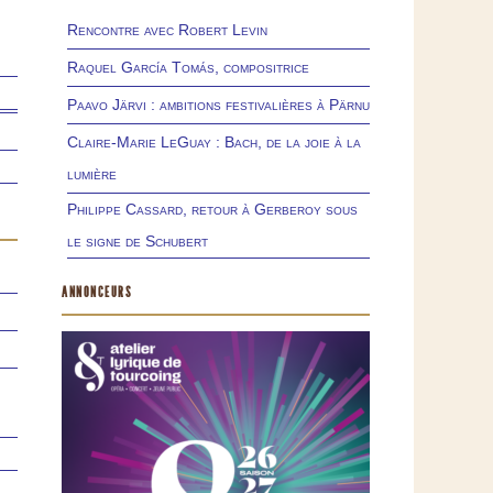
Rencontre avec Robert Levin
Raquel García Tomás, compositrice
Paavo Järvi : ambitions festivalières à Pärnu
Claire-Marie LeGuay : Bach, de la joie à la
lumière
Philippe Cassard, retour à Gerberoy sous
le signe de Schubert
ANNONCEURS