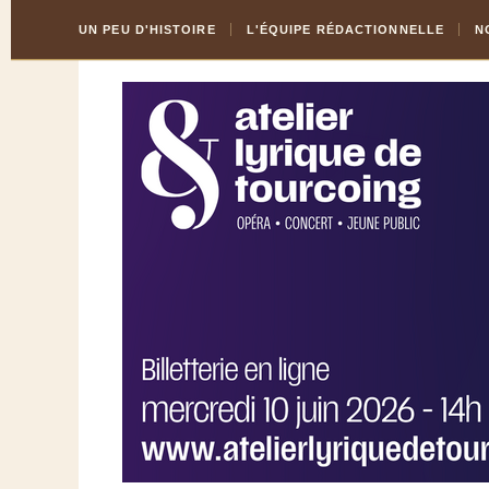
Skip
Aller
UN PEU D'HISTOIRE
L'ÉQUIPE RÉDACTIONNELLE
N
to
à
Content
la
navigation