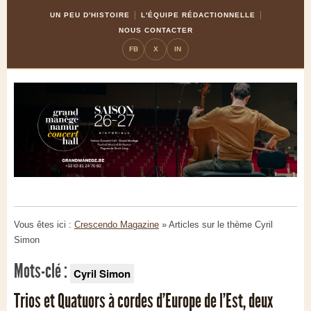
Skip
Aller
UN PEU D'HISTOIRE
L'ÉQUIPE RÉDACTIONNELLE
to
à
NOUS CONTACTER
Content
la
FB
X
IN
navigation
Vous êtes ici :
Crescendo Magazine
» Articles sur le thème
Cyril
Simon
Mots-clé :
Cyril Simon
Trios et Quatuors à cordes d’Europe de l’Est, deux