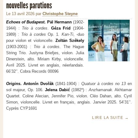
nouvelles parutions
Le 13 avril 2026
par
Christophe Steyne
Echoes of Budapest
. Pа́l Hermann
(1902-
1944) :
Trio à cordes
.
Géza Frid
(1904-
1989) :
Trio à cordes
Op. 1.
Kan-Ti
, -duo
pour violon et violoncelle.
Zoltа́n Székely
(1903-2001) :
Trio à cordes
. The Hague
String Trio. Justyna Briefjes, violon. Julia
Dinerstein, alto. Miriam Kirby, violoncelle.
Avril 2025. Livret en anglais, néerlandais.
66’32’’. Cobra Records 00096
Origins
. Antonín Dvořák
(1841-1904) :
Quatuor à cordes no 13
en
sol majeur, Op. 106.
Jelena Dabić
(1982*) :
Anzhamanak
. Akhtamar
Quartet. Coline Alecian, Jennifer Pio, violon. Cléo Dahan, alto. Cyril
Simon, violoncelle. Livret en français, anglais. Janvier 2025. 54’31’’.
Cyprès CYP1691
LIRE LA SUITE
→