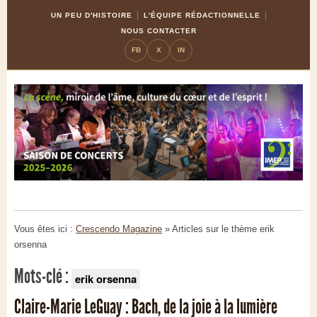
Skip
Aller
UN PEU D'HISTOIRE
L'ÉQUIPE RÉDACTIONNELLE
to
à
NOUS CONTACTER
Content
la
FB
X
IN
navigation
Vous êtes ici :
Crescendo Magazine
» Articles sur le thème
erik
orsenna
Mots-clé :
erik orsenna
Claire-Marie LeGuay : Bach, de la joie à la lumière