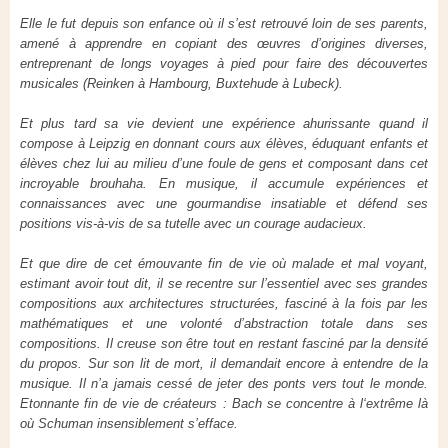
Elle le fut depuis son enfance où il s’est retrouvé loin de ses parents,
amené à apprendre en copiant des œuvres d’origines diverses,
entreprenant de longs voyages à pied pour faire des découvertes
musicales (Reinken à Hambourg, Buxtehude à Lubeck).
Et plus tard sa vie devient une expérience ahurissante quand il
compose à Leipzig en donnant cours aux élèves, éduquant enfants et
élèves chez lui au milieu d’une foule de gens et composant dans cet
incroyable brouhaha. En musique, il accumule expériences et
connaissances avec une gourmandise insatiable et défend ses
positions vis-à-vis de sa tutelle avec un courage audacieux.
Et que dire de cet émouvante fin de vie où malade et mal voyant,
estimant avoir tout dit, il se recentre sur l’essentiel avec ses grandes
compositions aux architectures structurées, fasciné à la fois par les
mathématiques et une volonté d’abstraction totale dans ses
compositions. Il creuse son être tout en restant fasciné par la densité
du propos. Sur son lit de mort, il demandait encore à entendre de la
musique. Il n’a jamais cessé de jeter des ponts vers tout le monde.
Etonnante fin de vie de créateurs : Bach se concentre à l‘extrême là
où Schuman insensiblement s’efface.