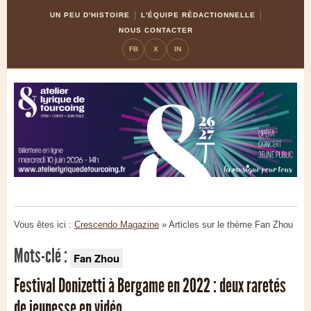
Skip
Aller
UN PEU D'HISTOIRE
L'ÉQUIPE RÉDACTIONNELLE
to
à
NOUS CONTACTER
Content
la
FB
X
IN
navigation
Vous êtes ici :
Crescendo Magazine
» Articles sur le thème
Fan Zhou
Mots-clé :
Fan Zhou
Festival Donizetti à Bergame en 2022 : deux raretés
de jeunesse en vidéo