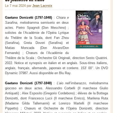
Le 7 mai 2024
par
Jean Lacroix
Gaetano Donizetti (1797-1848)
:
Chiara e
Sarafina
, melodramma semiserio en deux
actes. Pietro Spagnoli (Don Meschino) ;
solistes de l’Académie de l’Opéra Lyrique
du Théâtre de la Scala, dont Fan Zhou
(Serafina), Greta Doveri (Serafina) et
Matias Moncada (Don Alvaro/Don
Fernando) ; Chœurs de l’Académie du
Théâtre de la Scala ; Orchestre Gli Originali, direction Sesto Quatrini.
2022. Notice et synopsis en italien et en anglais. Sous-titres italiens,
anglais, français, allemands, japonais et coréens. 153’ 00’’. Un DVD
Dynamic 37987. Aussi disponible en Blu Ray.
Gaetano Donizeti (1797-1848)
:
L’aio nell’imbarazzo
, melodramma
giocoso en deux actes. Alessandro Corbelli (Il marchese Giulio
Antiquati) ; Alex Esposito (Gregorio Cordebono) ; élèves de la Bottega
Donizetti, dont Francesco Lucii (Il marchese Enrico), Marilena Ruta
(Madame Gilda Tallemanni) et Lorenzo Martelli (Il marchese
Pippetto) ; Chœurs et Orchestre de l’Opéra Donizetti, direction