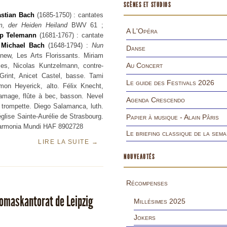
SCÈNES ET STUDIOS
astian Bach
(1685-1750) : cantates
, der Heiden Heiland
BWV 61 ;
A L'Opéra
pp Telemann
(1681-1767) : cantate
Michael Bach
(1648-1794) :
Nun
Danse
new, Les Arts Florissants. Miriam
Au Concert
jes, Nicolas Kuntzelmann, contre-
rint, Anicet Castel, basse. Tami
Le guide des Festivals 2026
on Heyerick, alto. Félix Knecht,
amage, flûte à bec, basson. Nevel
Agenda Crescendo
 trompette. Diego Salamanca, luth.
église Sainte-Aurélie de Strasbourg.
Papier à musique - Alain Pâris
. Harmonia Mundi HAF 8902728
Le briefing classique de la sema
LIRE LA SUITE
→
NOUVEAUTÉS
Récompenses
homaskantorat de Leipzig
Millésimes 2025
Jokers