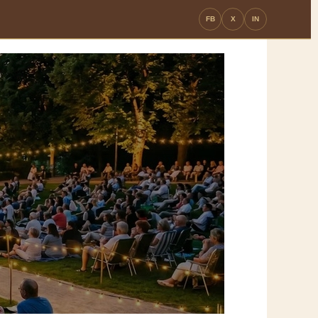
FB
X
IN