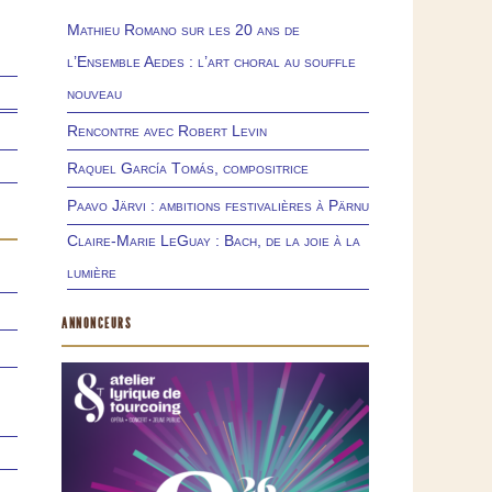
Mathieu Romano sur les 20 ans de
l’Ensemble Aedes : l’art choral au souffle
nouveau
Rencontre avec Robert Levin
Raquel García Tomás, compositrice
Paavo Järvi : ambitions festivalières à Pärnu
Claire-Marie LeGuay : Bach, de la joie à la
lumière
ANNONCEURS