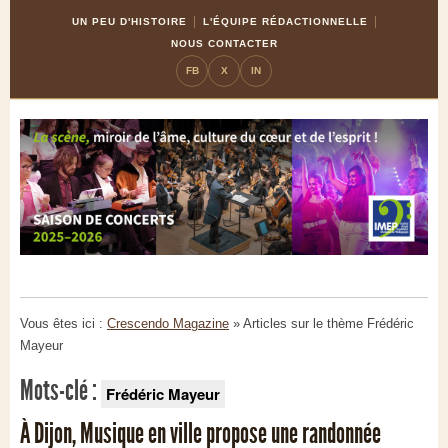
Skip
Aller
UN PEU D'HISTOIRE
L'ÉQUIPE RÉDACTIONNELLE
to
à
NOUS CONTACTER
Content
la
FB
X
IN
navigation
Vous êtes ici :
Crescendo Magazine
» Articles sur le thème
Frédéric
Mayeur
Mots-clé :
Frédéric Mayeur
À Dijon, Musique en ville propose une randonnée