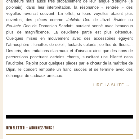
chanteurs mais aussi très probablement de leur langue d’origine (le
polonais), dans leur interprétation, la résonance « rentrée » des
voyelles revenait souvent. En effet, si leurs voyelles étaient plus
ouvertes, des pièces comme
Jubilate Deo
de Józef Świder ou
Exultate Deo
de Domenico Scarlatti auraient sonné avec beaucoup
plus de magnificence. La deuxième partie est plus détendue.
Quelques mises en mouvement avec des accessoires égayent
l’atmosphère : lunettes de soleil, foulards colorés, coiffes de fleurs…
Des cris, des imitations d’animaux et d’oiseaux ainsi que des sons de
percussions ponctuent certains chants, suscitant une hilarité dans
l’auditoire. Rejoint pour quelques pièces par le chœur de la maîtrise de
Dijon, le concert remporte un franc succès et se termine avec des
échanges de cadeaux amicaux.
LIRE LA SUITE
→
NEWSLETTER – ABONNEZ-VOUS !