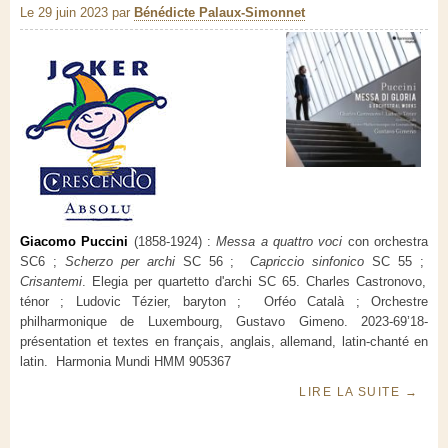
Le 29 juin 2023
par
Bénédicte Palaux-Simonnet
Giacomo Puccini
(1858-1924) :
Messa a quattro voci
con orchestra
SC6 ;
Scherzo per archi
SC 56 ;
Capriccio sinfonico
SC 55 ;
Crisantemi
. Elegia per quartetto d'archi SC 65. Charles Castronovo,
ténor ; Ludovic Tézier, baryton ; Orféo Català ; Orchestre
philharmonique de Luxembourg, Gustavo Gimeno. 2023-69’18-
présentation et textes en français, anglais, allemand, latin-chanté en
latin. Harmonia Mundi HMM 905367
LIRE LA SUITE
→