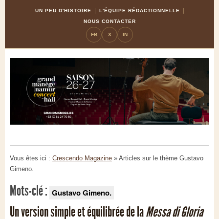
Skip
Aller
UN PEU D'HISTOIRE
L'ÉQUIPE RÉDACTIONNELLE
to
à
NOUS CONTACTER
Content
la
FB
X
IN
navigation
Vous êtes ici :
Crescendo Magazine
» Articles sur le thème
Gustavo
Gimeno.
Mots-clé :
Gustavo Gimeno.
Un version simple et équilibrée de la
Messa di Gloria