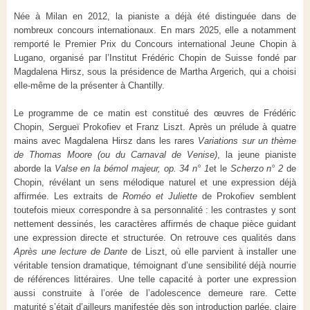
Née à Milan en 2012, la pianiste a déjà été distinguée dans de
nombreux concours internationaux. En mars 2025, elle a notamment
remporté le Premier Prix du Concours international Jeune Chopin à
Lugano, organisé par l’Institut Frédéric Chopin de Suisse fondé par
Magdalena Hirsz, sous la présidence de Martha Argerich, qui a choisi
elle-même de la présenter à Chantilly.
Le programme de ce matin est constitué des œuvres de Frédéric
Chopin, Sergueï Prokofiev et Franz Liszt. Après un prélude à quatre
mains avec Magdalena Hirsz dans les rares
Variations sur un thème
de Thomas Moore
(ou du
Carnaval de Venise
)
, la jeune pianiste
aborde la
Valse
en
la
bémol majeur
,
op. 34 n° 1
et le
Scherzo
n° 2
de
Chopin, révélant un sens mélodique naturel et une expression déjà
affirmée. Les extraits de
Roméo et Juliette
de Prokofiev semblent
toutefois mieux correspondre à sa personnalité : les contrastes y sont
nettement dessinés, les caractères affirmés de chaque pièce guidant
une expression directe et structurée. On retrouve ces qualités dans
Après une lecture de Dante
de Liszt, où elle parvient à installer une
véritable tension dramatique, témoignant d’une sensibilité déjà nourrie
de références littéraires. Une telle capacité à porter une expression
aussi construite à l’orée de l’adolescence demeure rare. Cette
maturité s’était d’ailleurs manifestée dès son introduction parlée, claire