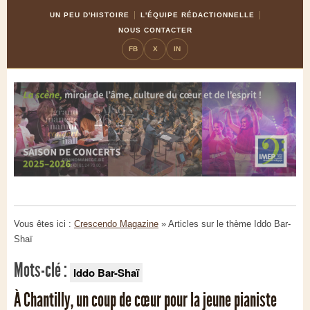
Skip
Aller
UN PEU D'HISTOIRE
L'ÉQUIPE RÉDACTIONNELLE
to
à
NOUS CONTACTER
Content
la
FB
X
IN
navigation
Vous êtes ici :
Crescendo Magazine
» Articles sur le thème
Iddo Bar-
Shaï
Mots-clé :
Iddo Bar-Shaï
À Chantilly, un coup de cœur pour la jeune pianiste