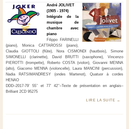
André JOLIVET
(1905 - 1974)
Intégrale de la
musique de
chambre avec
piano
Filippo FARINELLI
(piano), Monica CATTAROSSI (piano),
Claudia GIOTTOLI (flûte), Nora CISMONDI (hautbois), Simone
SIMONELLI (clarinette), David BRUTTI (saxophone), Vincenzo
PIEROTTI (trompette), Roberto COSTA (violon), Giovanni MENNA
(alto), Giacomo MENNA (violoncelle), Laura MANCINI (percussion),
Nadia RATSIMANDRESY (ondes Martenot), Quatuor à cordes
HENAO
DDD–2017-79’ 55’’ et 77’ 42’’–Texte de présentation en anglais–
Brilliant 2CD 95275
LIRE LA SUITE
→