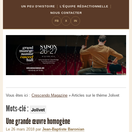
Skip
Aller
UN PEU D'HISTOIRE
L'ÉQUIPE RÉDACTIONNELLE
to
à
NOUS CONTACTER
Content
la
FB
X
IN
navigation
Vous êtes ici :
Crescendo Magazine
» Articles sur le thème
Jolivet
Mots-clé :
Jolivet
Une grande œuvre homogène
Le 26 mars 2018
par
Jean-Baptiste Baronian