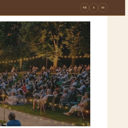
FB
X
IN