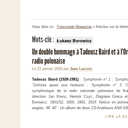
Vous êtes ici :
Crescendo Magazine
» Articles sur le thè
Mots-clé :
Łukasz Borowicz
Un double hommage à Tadeusz Baird et à l’Or
radio polonaise
Le 21 janvier 2026
par
Jean Lacroix
Tadeusz Baird (1928-1981)
:
Symphonie n° 1 ; Sympho
‘Sinfonia quasi una fantasia’ ; Symphonie n° 3
. O
symphonique de la radio nationale polonaise de Ka
direction Jan Krenz, Henryk Czyż, Zbigniew Graca e
Borowicz. 1951/52, 1955, 1991, 2024. Notice en polona
anglais. 96’ 40’’. Un album de deux CD Anaklasis ANA 
LIRE LA S