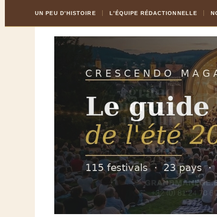
Skip
Aller
UN PEU D'HISTOIRE
L'ÉQUIPE RÉDACTIONNELLE
N
to
à
Content
la
navigation