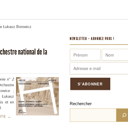
me
Łukasz Borowicz
NEWSLETTER – ABONNEZ-VOUS !
chestre national de la
nie n° 2
rchestre
towice ;
t Łukasz
is et en
Rechercher
038.
UITE
→