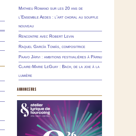
Mathieu Romano sur les 20 ans de
l’Ensemble Aedes : l’art choral au souffle
nouveau
Rencontre avec Robert Levin
Raquel García Tomás, compositrice
Paavo Järvi : ambitions festivalières à Pärnu
Claire-Marie LeGuay : Bach, de la joie à la
lumière
ANNONCEURS