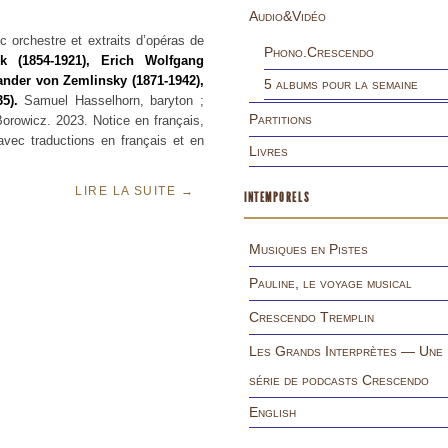
Audio&Vidéo
c orchestre et extraits d’opéras de
Phono.Crescendo
k (1854-1921), Erich Wolfgang
xander von Zemlinsky (1871-1942),
5 albums pour la semaine
5).
Samuel Hasselhorn, baryton ;
Partitions
orowicz. 2023. Notice en français,
avec traductions en français et en
Livres
LIRE LA SUITE
→
INTEMPORELS
Musiques en Pistes
Pauline, le voyage musical
Crescendo Tremplin
Les Grands Interprètes — Une
série de podcasts Crescendo
English