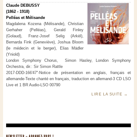
Claude DEBUSSY
(1862 - 1918)
Pelléas et Mélisande
Magdalena Kozena (Mélisande), Christian
Gerhaher (Pelléas), Gerald Finley
(Golaud), Franz-Josef Selig (Arkël),
Bernarda Fink (Geneviève), Joshua Bloom
(le médecin et le berger), Elias Mädler
(Yniold)
London Symphony Chorus, Simon Hasley, London Symphony
Orchestra, dir.: Sir Simon Rattle
2017-DDD-166'47''-Notice de présentation en anglais, français et
allemande-Texte chanté en français, traduction en allemand-3 CD LSO
Live et 1 BR Audio-LSO 00790
LIRE LA SUITE
→
NEWSLETTER – ABONNEZ-VOUS !