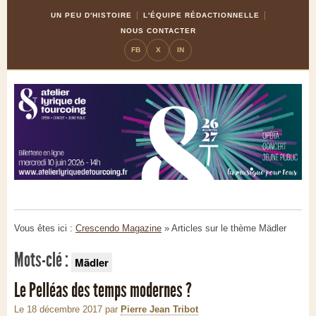
Skip
Aller
UN PEU D'HISTOIRE
L'ÉQUIPE RÉDACTIONNELLE
to
à
NOUS CONTACTER
Content
la
FB
X
IN
navigation
Vous êtes ici :
Crescendo Magazine
» Articles sur le thème
Mädler
Mots-clé :
Mädler
Le Pelléas des temps modernes ?
Le 18 décembre 2017
par
Pierre Jean Tribot