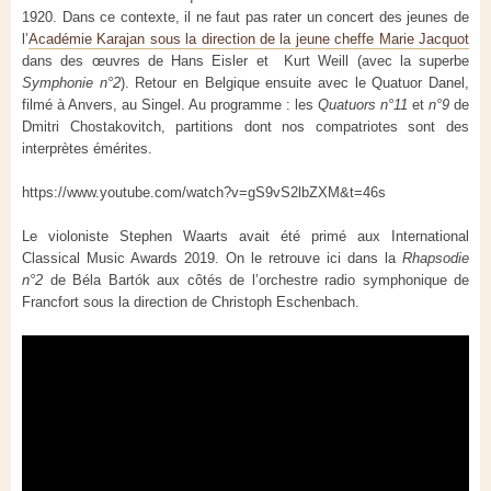
1920. Dans ce contexte, il ne faut pas rater un concert des jeunes de
l’
Académie Karajan sous la direction de la jeune cheffe Marie Jacquot
dans des œuvres de Hans Eisler et Kurt Weill (avec la superbe
Symphonie n°2
). Retour en Belgique ensuite avec le Quatuor Danel,
filmé à Anvers, au Singel. Au programme : les
Quatuors n°11
et
n°9
de
Dmitri Chostakovitch, partitions dont nos compatriotes sont des
interprètes émérites.
https://www.youtube.com/watch?v=gS9vS2lbZXM&t=46s
Le violoniste Stephen Waarts avait été primé aux International
Classical Music Awards 2019. On le retrouve ici dans la
Rhapsodie
n°2
de Béla Bartók aux côtés de l’orchestre radio symphonique de
Francfort sous la direction de Christoph Eschenbach.