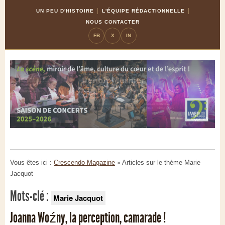
Skip
Aller
UN PEU D'HISTOIRE
L'ÉQUIPE RÉDACTIONNELLE
to
à
NOUS CONTACTER
Content
la
FB
X
IN
navigation
Vous êtes ici :
Crescendo Magazine
» Articles sur le thème
Marie
Jacquot
Mots-clé :
Marie Jacquot
Joanna Woźny, la perception, camarade !