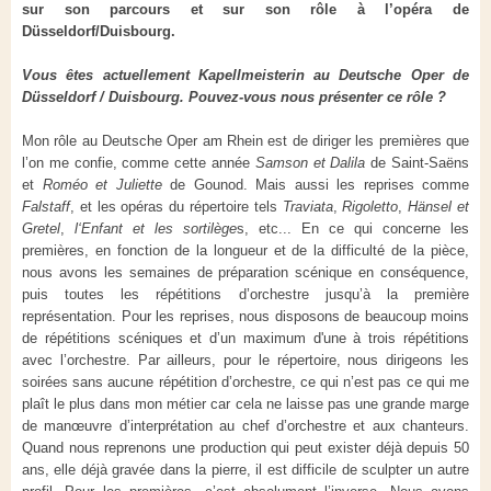
sur son parcours et sur son rôle à l’opéra de
Düsseldorf/Duisbourg.
Vous êtes actuellement Kapellmeisterin au Deutsche Oper de
Düsseldorf / Duisbourg. Pouvez-vous nous présenter ce rôle ?
Mon rôle au Deutsche Oper am Rhein est de diriger les premières que
l’on me confie, comme cette année
Samson et Dalila
de Saint-Saëns
et
Roméo et Juliette
de Gounod. Mais aussi les reprises comme
Falstaff
,
et les opéras du répertoire tels
Traviata
,
Rigoletto
,
Hänsel et
Gretel
,
l‘Enfant et les sortilège
s, etc... En ce qui concerne les
premières, en fonction de la longueur et de la difficulté de la pièce,
nous avons les semaines de préparation scénique en conséquence,
puis toutes les répétitions d’orchestre jusqu’à la première
représentation. Pour les reprises, nous disposons de beaucoup moins
de répétitions scéniques et d’un maximum d'une à trois répétitions
avec l’orchestre. Par ailleurs, pour le répertoire, nous dirigeons les
soirées sans aucune répétition d’orchestre, ce qui n’est pas ce qui me
plaît le plus dans mon métier car cela ne laisse pas une grande marge
de manœuvre d’interprétation au chef d’orchestre et aux chanteurs.
Quand nous reprenons une production qui peut exister déjà depuis 50
ans, elle déjà gravée dans la pierre, il est difficile de sculpter un autre