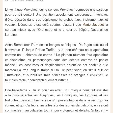
Et voilà que Prokofiev, oui le sérieux Prokofiev, compose une partition
pour ce joli conte ! Une partition absolument savoureuse, inventive,
drôle, décalée dans ses déploiements orchestraux, instrumentaux et
vocaux. L’écouter, c’est déjà sourire, d’autant que
Marie Jacquot
la
sert au mieux avec l’Orchestre et le chœur de l’Opéra National de
Lorraine.
Anna Bernreitner l’a mise en images scéniques. De façon tout aussi
bienvenue. Puisque Roi de Trèfle il y a, son château nous apparaîtra
comme un… château de cartes ! Un plateau tournant fera apparaître
et disparaître les personnages dans des décors comme en papier
mâché. Les costumes et déguisements seront de cet acabit-là : le
manteau à très longue traîne du roi, le petit short en simili cuir de
Truffaldino, et surtout les trois princesses en oranges à éplucher. Le
tout bien réglé, chorégraphiquement rythmé.
Une belle farce ? Oui et non : en effet, un Prologue nous fait assister
à la dispute entre les Tragiques, les Comiques, les Lyriques et les
Ridicules, désireux bien sûr de s’imposer chacun dans le récit qui va
suivre, et qui d’ailleurs, installés sur des sortes de balcons, en seront
comme les manipulateurs tout à tour victorieux et défaits. Si farce il y