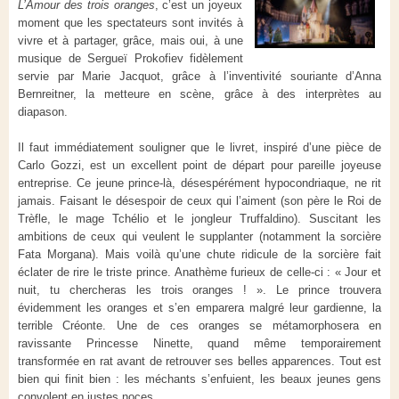
L’Amour des trois oranges
, c’est un joyeux
moment que les spectateurs sont invités à
vivre et à partager, grâce, mais oui, à une
musique de Sergueï Prokofiev fidèlement
servie par Marie Jacquot, grâce à l’inventivité souriante d’Anna
Bernreitner, la metteure en scène, grâce à des interprètes au
diapason.
Il faut immédiatement souligner que le livret, inspiré d’une pièce de
Carlo Gozzi, est un excellent point de départ pour pareille joyeuse
entreprise. Ce jeune prince-là, désespérément hypocondriaque, ne rit
jamais. Faisant le désespoir de ceux qui l’aiment (son père le Roi de
Trèfle, le mage Tchélio et le jongleur Truffaldino). Suscitant les
ambitions de ceux qui veulent le supplanter (notamment la sorcière
Fata Morgana). Mais voilà qu’une chute ridicule de la sorcière fait
éclater de rire le triste prince. Anathème furieux de celle-ci : « Jour et
nuit, tu chercheras les trois oranges ! ». Le prince trouvera
évidemment les oranges et s’en emparera malgré leur gardienne, la
terrible Créonte. Une de ces oranges se métamorphosera en
ravissante Princesse Ninette, quand même temporairement
transformée en rat avant de retrouver ses belles apparences. Tout est
bien qui finit bien : les méchants s’enfuient, les beaux jeunes gens
convolent en justes noces.