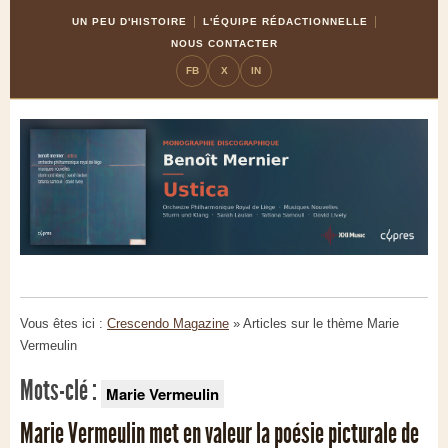
Skip
Aller
UN PEU D'HISTOIRE
L'ÉQUIPE RÉDACTIONNELLE
to
à
NOUS CONTACTER
Content
la
FB
X
IN
navigation
Vous êtes ici :
Crescendo Magazine
» Articles sur le thème
Marie
Vermeulin
Mots-clé :
Marie Vermeulin
Marie Vermeulin met en valeur la poésie picturale de