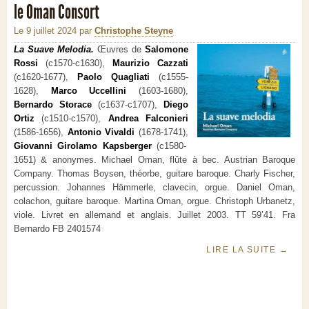
le Oman Consort
Le 9 juillet 2024
par
Christophe Steyne
La Suave Melodia.
Œuvres de
Salomone
Rossi
(c1570-c1630),
Maurizio Cazzati
(c1620-1677),
Paolo Quagliati
(c1555-
1628),
Marco Uccellini
(1603-1680),
Bernardo Storace
(c1637-c1707),
Diego
Ortiz
(c1510-c1570),
Andrea Falconieri
(1586-1656),
Antonio Vivaldi
(1678-1741),
Giovanni Girolamo Kapsberger
(c1580-
1651) & anonymes. Michael Oman, flûte à bec. Austrian Baroque
Company. Thomas Boysen, théorbe, guitare baroque. Charly Fischer,
percussion. Johannes Hämmerle, clavecin, orgue. Daniel Oman,
colachon, guitare baroque. Martina Oman, orgue. Christoph Urbanetz,
viole.
Livret en allemand et anglais. Juillet 2003. TT 59’41. Fra
Bernardo FB 2401574
LIRE LA SUITE
→