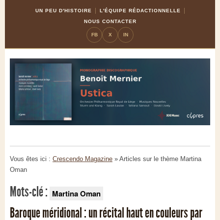
Skip
Aller
UN PEU D'HISTOIRE
L'ÉQUIPE RÉDACTIONNELLE
to
à
NOUS CONTACTER
Content
la
FB
X
IN
navigation
Vous êtes ici :
Crescendo Magazine
» Articles sur le thème
Martina
Oman
Mots-clé :
Martina Oman
Baroque méridional : un récital haut en couleurs par