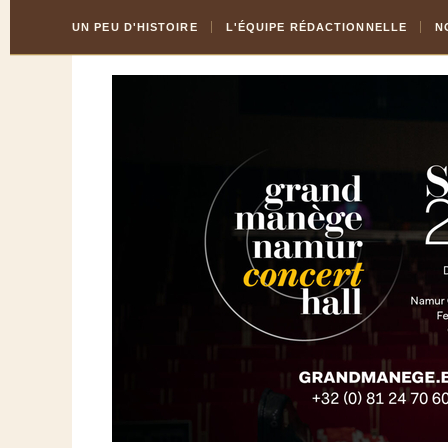
Skip
Aller
UN PEU D'HISTOIRE
L'ÉQUIPE RÉDACTIONNELLE
N
to
à
Content
la
navigation