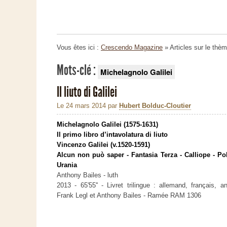
Vous êtes ici :
Crescendo Magazine
» Articles sur le thè
Mots-clé :
Michelagnolo Galilei
Il liuto di Galilei
Le 24 mars 2014
par
Hubert Bolduc-Cloutier
Michelagnolo Galilei (1575-1631)
Il primo libro d’intavolatura di liuto
Vincenzo Galilei (v.1520-1591)
Alcun non può saper - Fantasia Terza - Calliope - Po
Urania
Anthony Bailes - luth
2013 - 65'55'' - Livret trilingue : allemand, français, a
Frank Legl et Anthony Bailes - Ramée RAM 1306