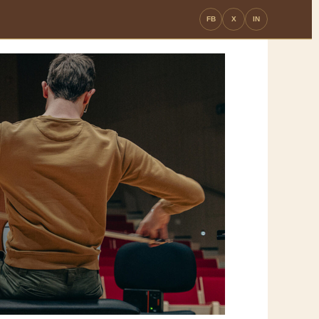
FB
X
IN