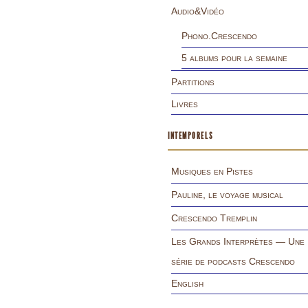
Audio&Vidéo
Phono.Crescendo
5 albums pour la semaine
Partitions
Livres
INTEMPORELS
Musiques en Pistes
Pauline, le voyage musical
Crescendo Tremplin
Les Grands Interprètes — Une
série de podcasts Crescendo
English