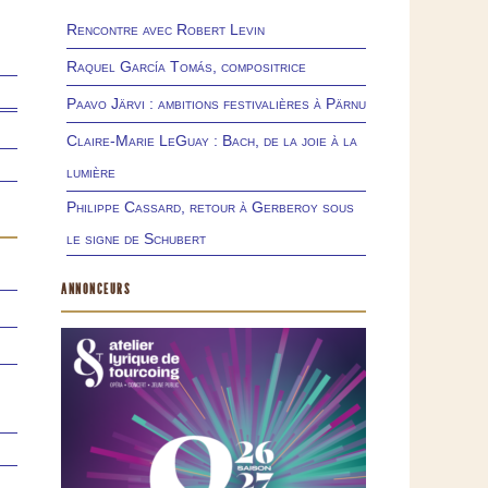
Rencontre avec Robert Levin
Raquel García Tomás, compositrice
Paavo Järvi : ambitions festivalières à Pärnu
Claire-Marie LeGuay : Bach, de la joie à la
lumière
Philippe Cassard, retour à Gerberoy sous
le signe de Schubert
ANNONCEURS