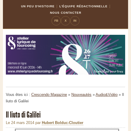
Skip
Aller
UN PEU D'HISTOIRE
L'ÉQUIPE RÉDACTIONNELLE
to
à
NOUS CONTACTER
Content
la
FB
X
IN
navigation
Vous êtes ici :
Crescendo Magazine
»
Nouveautés
»
Audio&Vidéo
»
Il
liuto di Galilei
Il liuto di Galilei
Le 24 mars 2014
par
Hubert Bolduc-Cloutier