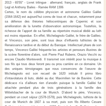
2013 - 65'55'' - Livret trilingue : allemand, français, anglais de Frank
Legl et Anthony Bailes - Ramée RAM 1306
Certes, le nom du célèbre physicien et astronome Galileo Galilei
(1564-1642) est aujourd’hui connu de tous et chacun, notamment pour
sa défense des théories héliocentriques de Copernic et son
amélioration de la lunette d’observation astronomique. Toutefois, la
richesse de l’apport de sa famille au répertoire musical dédié au luth
est moins répandue. En effet, Michelagnolo Galilei, le frère de Galileo,
et Vincenzo, son père, sont tous deux d’influents luthistes de la
Renaissance tardive et du début du Baroque. Intellectuel phare de son
temps, Vincenzo Galilei fréquente les artistes et penseurs illustres de
la scène florentine d’alors, soit Pierre Paul Rubens, Orazio Vecchi ou
encore Claudio Monteverdi. Il transmet son intérêt pour la musique à
ses fils qui tous deux feront peu ou prou carrière en ce domaine. Un
des uniques témoignages que nous conservons de l’oeuvre de
Michelagnolo est son recueil de 1620 intitulé Il primo libro
d’intavolatura di liuto, dédié au duc Maximilien Ier de Bavière. Cette
dédicace n’a d’ailleurs rien d’anodin puisque la famille Galilei fut
attachée pendant plus de trois générations à la famille des
Wittelsbacher de la cour de Munich. D’abord le père, Vincenzo,
pendant un court séjour (1578-1579), puis Michelagnolo, luthiste de la
cour de Munich de 1607 à sa mort, puis son fils Alberto Cesare