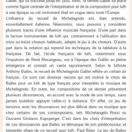
Galilei, qui lui succéda jusqu’en 1692. Ainsi, la famille Galilei se place
comme figure centrale de l’interprétation et de la composition pour luth
à une époque ou cet instrument était en vogue dans toute l’Europe.
L’influence du recueil de Michelagnolo est, bien entendu,
essentiellement italienne. Néanmoins, nous pouvons y considérer
plusieurs traces d’une influence musicale française. D’une part dans
la facture instrumentale de luth qui, contrairement à l’utilisation des
onze ou treize choeurs habituels, adopte le jeu à dix choeurs. D’autre
part dans la notation qui reprend les techniques de la tablature à la
française. De fait, l’école française de luth, notamment sous
l’impulsion de René Mesangeau, est à l’époque des Galilei en pleine
émergence et connaît un vaste rayonnement. Selon le luthiste
Anthony Bailes, le recueil de Michelagnolo Galilei reflète un certain air
français. Ce sont ces diverses raisons qui ont motivé le choix de
Bailes pour un luth de type français pour interpréter la musique de
Michelagnolo. En outre, les compositions de ce dernier présentent
plusieurs dissonances, en accord avec la mode de son temps, sans
jamais toutefois appuyer celles-ci à outrance. En effet, ce jeu de
tensions avec les dissonances est plus délicat dans sa musique que
chez certains de ses contemporains, tels Michelangelo Rossi ou
Giovanni Girolamo Kapsperger. C’est dans les choix d’interprétation
de ces dissonances que Bailes se démarque de son prédécesseur, et
interprète phare de ce recueil pour luth, Paul Beier. Le jeu de Bailes