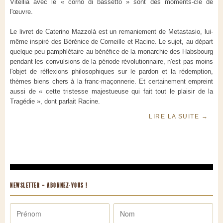
Vitellia avec le « corno di bassetto » sont des moments-clé de
l'œuvre.
Le livret de Caterino Mazzolà est un remaniement de Metastasio, lui-
même inspiré des Bérénice de Corneille et Racine. Le sujet, au départ
quelque peu pamphlétaire au bénéfice de la monarchie des Habsbourg
pendant les convulsions de la période révolutionnaire, n'est pas moins
l'objet de réflexions philosophiques sur le pardon et la rédemption,
thèmes biens chers à la franc-maçonnerie. Et certainement empreint
aussi de « cette tristesse majestueuse qui fait tout le plaisir de la
Tragédie », dont parlait Racine.
LIRE LA SUITE
→
NEWSLETTER – ABONNEZ-VOUS !