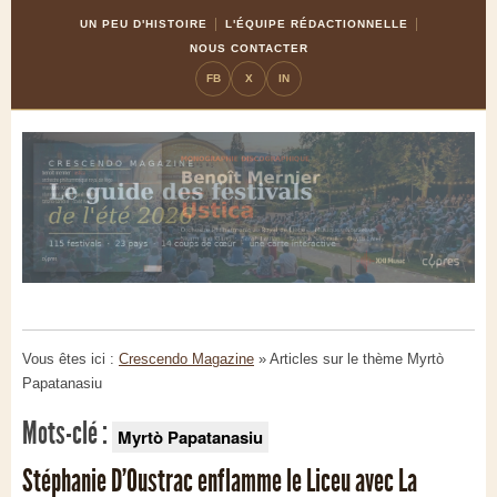
Skip
Aller
UN PEU D'HISTOIRE
L'ÉQUIPE RÉDACTIONNELLE
to
à
NOUS CONTACTER
Content
la
FB
X
IN
navigation
Vous êtes ici :
Crescendo Magazine
» Articles sur le thème
Myrtò
Papatanasiu
Mots-clé :
Myrtò Papatanasiu
Stéphanie D'Oustrac enflamme le Liceu avec La