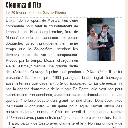
Clemenza di Tito
Le 28 février 2020
par
Xavier Rivera
L’avant-dernier opéra de Mozart, fruit d'une
commande pour fêter le couronnement de
Léopold II de Habsbourg-Lorraine, frère de
Marie-Antoinette et éphémère empereur
d'Autriche, fut écrit pratiquement en même
temps que la
Zauberflöte
, pendant les
derniers mois de vie du compositeur.
Pressé par le temps, Mozart chargea son
élève Süßmayr d'écrire une grande partie
des récitatifs. Ouvrage à peine joué pendant le XIXe siècle, il ne fut
présenté à Barcelone qu'en 1963, partageant le sort ingrat d'ouvrages
aussi intenses que
Così fan tutte
ou
Idomeneo
. Si
La Clemenza
n'a
pas la densité dramatique de la trilogie Da Ponte, elle n'est pas pour
autant moins transcendante, aussi bien dans sa dramaturgie musicale
que par l'ineffable beauté d'un grand nombre d'airs. Dont ceux avec
instrument « obbligato », un genre pour lequel Mozart laissa des
œuvres majeures comme « Ch'io mi scordi di te », pour la reprise
d’
Idomeneo
avec piano soliste qu'il joua lui-même plusieurs fois. Ici, le
« Parto, parto » de Sesto avec clarinette et le « Non più di fiore » de