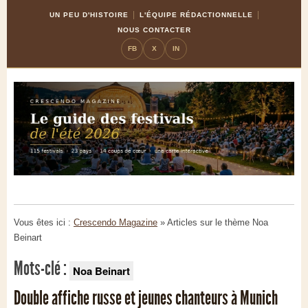
Skip
Aller
UN PEU D'HISTOIRE
L'ÉQUIPE RÉDACTIONNELLE
to
à
NOUS CONTACTER
Content
la
FB
X
IN
navigation
Vous êtes ici :
Crescendo Magazine
» Articles sur le thème
Noa
Beinart
Mots-clé :
Noa Beinart
Double affiche russe et jeunes chanteurs à Munich