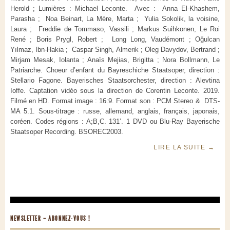
Herold ; Lumières : Michael Leconte. Avec : Anna El-Khashem,
Parasha ; Noa Beinart, La Mère, Marta ; Yulia Sokolik, la voisine,
Laura ; Freddie de Tommaso, Vassili ; Markus Suihkonen, Le Roi
René ; Boris Prygl, Robert ; Long Long, Vaudémont ; Oğulcan
Yılmaz, Ibn-Hakia ; Caspar Singh, Almerik ; Oleg Davydov, Bertrand ;
Mirjam Mesak, Iolanta ; Anaïs Mejias, Brigitta ; Nora Bollmann, Le
Patriarche. Choeur d’enfant du Bayreschiche Staatsoper, direction :
Stellario Fagone. Bayerisches Staatsorchester, direction : Alevtina
Ioffe. Captation vidéo sous la direction de Corentin Leconte. 2019.
Filmé en HD. Format image : 16:9. Format son : PCM Stereo & DTS-
MA 5.1. Sous-titrage : russe, allemand, anglais, français, japonais,
coréen. Codes régions : A;B,C. 131’. 1 DVD ou Blu-Ray Bayerische
Staatsoper Recording. BSOREC2003.
LIRE LA SUITE
→
NEWSLETTER – ABONNEZ-VOUS !