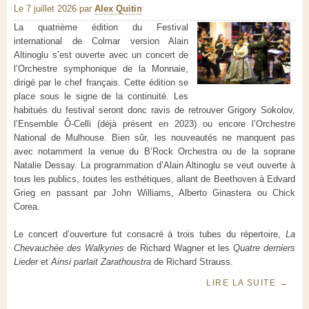
Le 7 juillet 2026
par
Alex Quitin
La quatrième édition du Festival
international de Colmar version Alain
Altinoglu s’est ouverte avec un concert de
l’Orchestre symphonique de la Monnaie,
dirigé par le chef français. Cette édition se
place sous le signe de la continuité. Les
habitués du festival seront donc ravis de retrouver Grigory Sokolov,
l’Ensemble Ô-Celli (déjà présent en 2023) ou encore l’Orchestre
National de Mulhouse. Bien sûr, les nouveautés ne manquent pas
avec notamment la venue du B’Rock Orchestra ou de la soprane
Natalie Dessay. La programmation d’Alain Altinoglu se veut ouverte à
tous les publics, toutes les esthétiques, allant de Beethoven à Edvard
Grieg en passant par John Williams, Alberto Ginastera ou Chick
Corea.
Le concert d’ouverture fut consacré à trois tubes du répertoire,
La
Chevauchée des Walkyries
de Richard Wagner et les
Quatre derniers
Lieder
et
Ainsi parlait Zarathoustra
de Richard Strauss.
LIRE LA SUITE
→