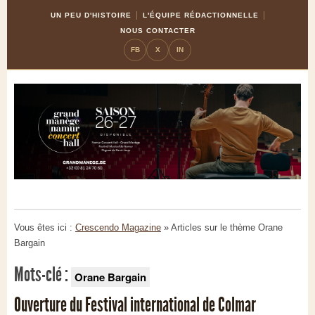
Skip
Aller
UN PEU D'HISTOIRE
L'ÉQUIPE RÉDACTIONNELLE
to
à
NOUS CONTACTER
Content
la
FB
X
IN
navigation
Vous êtes ici :
Crescendo Magazine
» Articles sur le thème
Orane
Bargain
Mots-clé :
Orane Bargain
Ouverture du Festival international de Colmar