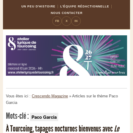
Skip
Aller
UN PEU D'HISTOIRE
L'ÉQUIPE RÉDACTIONNELLE
to
à
NOUS CONTACTER
Content
la
FB
X
IN
navigation
Vous êtes ici :
Crescendo Magazine
» Articles sur le thème
Paco
Garcia
Mots-clé :
Paco Garcia
À Tourcoing, tapages nocturnes bienvenus avec
Le