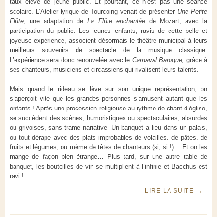
taux élevé de jeune public. Et pourtant, ce n’est pas une séance
scolaire. L’Atelier lyrique de Tourcoing venait de présenter
Une Petite
Flûte
, une adaptation de
La Flûte enchantée
de Mozart, avec la
participation du public. Les jeunes enfants, ravis de cette belle et
joyeuse expérience, associent désormais le théâtre municipal à leurs
meilleurs souvenirs de spectacle de la musique classique.
L’expérience sera donc renouvelée avec le
Carnaval Baroque,
grâce à
ses chanteurs, musiciens et circassiens qui rivalisent leurs talents.
Mais quand le rideau se lève sur son unique représentation, on
s’aperçoit vite que les grandes personnes s’amusent autant que les
enfants ! Après une procession religieuse au rythme de chant d’église,
se succèdent des scènes, humoristiques ou spectaculaires, absurdes
ou grivoises, sans trame narrative. Un banquet a lieu dans un palais,
où tout dérape avec des plats improbables de volailles, de pâtes, de
fruits et légumes, ou même de têtes de chanteurs (si, si !)… Et on les
mange de façon bien étrange… Plus tard, sur une autre table de
banquet, les bouteilles de vin se multiplient à l’infinie et Bacchus est
ravi !
LIRE LA SUITE
→