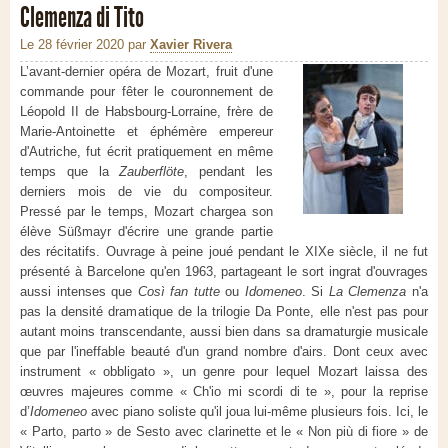
Clemenza di Tito
Le 28 février 2020
par
Xavier Rivera
L’avant-dernier opéra de Mozart, fruit d'une
commande pour fêter le couronnement de
Léopold II de Habsbourg-Lorraine, frère de
Marie-Antoinette et éphémère empereur
d'Autriche, fut écrit pratiquement en même
temps que la
Zauberflöte
, pendant les
derniers mois de vie du compositeur.
Pressé par le temps, Mozart chargea son
élève Süßmayr d'écrire une grande partie
des récitatifs. Ouvrage à peine joué pendant le XIXe siècle, il ne fut
présenté à Barcelone qu'en 1963, partageant le sort ingrat d'ouvrages
aussi intenses que
Così fan tutte
ou
Idomeneo
. Si
La Clemenza
n'a
pas la densité dramatique de la trilogie Da Ponte, elle n'est pas pour
autant moins transcendante, aussi bien dans sa dramaturgie musicale
que par l'ineffable beauté d'un grand nombre d'airs. Dont ceux avec
instrument « obbligato », un genre pour lequel Mozart laissa des
œuvres majeures comme « Ch'io mi scordi di te », pour la reprise
d’
Idomeneo
avec piano soliste qu'il joua lui-même plusieurs fois. Ici, le
« Parto, parto » de Sesto avec clarinette et le « Non più di fiore » de