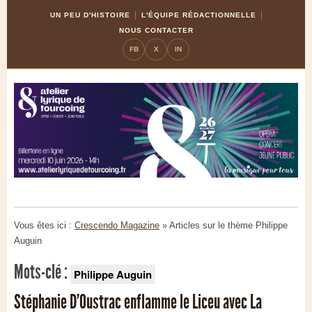
Skip
Aller
UN PEU D'HISTOIRE
L'ÉQUIPE RÉDACTIONNELLE
to
à
NOUS CONTACTER
Content
la
FB
X
IN
navigation
Vous êtes ici :
Crescendo Magazine
» Articles sur le thème
Philippe
Auguin
Mots-clé :
Philippe Auguin
Stéphanie D'Oustrac enflamme le Liceu avec La