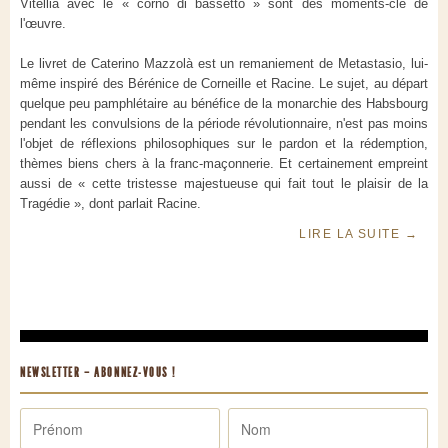
Vitellia avec le « corno di bassetto » sont des moments-clé de
l'œuvre.
Le livret de Caterino Mazzolà est un remaniement de Metastasio, lui-
même inspiré des Bérénice de Corneille et Racine. Le sujet, au départ
quelque peu pamphlétaire au bénéfice de la monarchie des Habsbourg
pendant les convulsions de la période révolutionnaire, n'est pas moins
l'objet de réflexions philosophiques sur le pardon et la rédemption,
thèmes biens chers à la franc-maçonnerie. Et certainement empreint
aussi de « cette tristesse majestueuse qui fait tout le plaisir de la
Tragédie », dont parlait Racine.
LIRE LA SUITE
→
NEWSLETTER – ABONNEZ-VOUS !