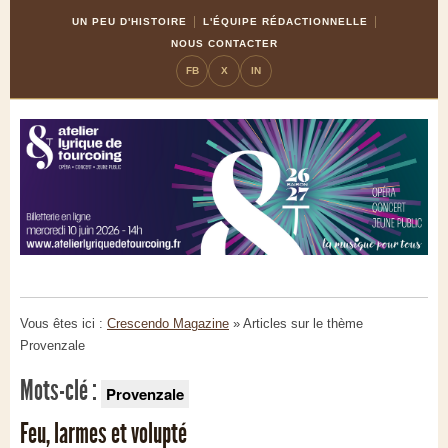
Skip
Aller
UN PEU D'HISTOIRE
L'ÉQUIPE RÉDACTIONNELLE
to
à
NOUS CONTACTER
Content
la
FB
X
IN
navigation
Vous êtes ici :
Crescendo Magazine
» Articles sur le thème
Provenzale
Mots-clé :
Provenzale
Feu, larmes et volupté