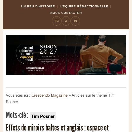
Skip
Aller
UN PEU D'HISTOIRE
L'ÉQUIPE RÉDACTIONNELLE
to
à
NOUS CONTACTER
Content
la
FB
X
IN
navigation
Vous êtes ici :
Crescendo Magazine
» Articles sur le thème
Tim
Posner
Mots-clé :
Tim Posner
Effets de miroirs baltes et anglais : espace et