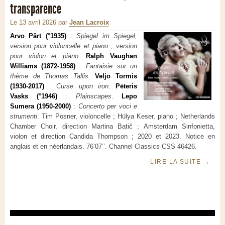
transparence
Le 13 avril 2026
par
Jean Lacroix
Arvo Pärt (°1935)
:
Spiegel im Spiegel,
version pour violoncelle et piano ; version
pour violon et piano
.
Ralph Vaughan
Williams (1872-1958)
:
Fantaisie sur un
thème de Thomas Tallis.
Veljo Tormis
(1930-2017)
:
Curse upon iron
.
Pēteris
Vasks (°1946)
:
Plainscapes
.
Lepo
Sumera (1950-2000)
:
Concerto per voci e
strumenti
. Tim Posner, violoncelle ; Hülya Keser, piano ; Netherlands
Chamber Choir, direction Martina Batič ; Amsterdam Sinfonietta,
violon et direction Candida Thompson ; 2020 et 2023. Notice en
anglais et en néerlandais. 76’07’’. Channel Classics CSS 46426.
LIRE LA SUITE
→