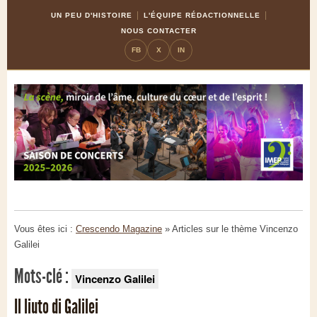
Skip
Aller
UN PEU D'HISTOIRE
L'ÉQUIPE RÉDACTIONNELLE
to
à
NOUS CONTACTER
Content
la
FB
X
IN
navigation
Vous êtes ici :
Crescendo Magazine
» Articles sur le thème
Vincenzo
Galilei
Mots-clé :
Vincenzo Galilei
Il liuto di Galilei