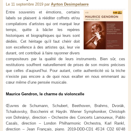
Le 11 septembre 2019
par
Ayrton Desimpelaere
Entre souvenirs et émotions, certains
labels se plaisent à rééditer coffrets et/ou
compilations d’artistes qui ont marqué leur
temps, quitte à bâcler les repères
historiques et biographiques qui leurs sont
dédiés. Cet héritage qu’il faut chérir doit
son excellence à des artistes qui, leur vie
durant, ont contribué à faire rayonner divers
compositeurs par la qualité de leurs instruments. Bien sûr, ces
restitutions souffrent naturellement de prises de son moins précises
que celles d’aujourd’hui. Pour autant, cette authenticité où la triche
n’existe pas encore a de quoi nous exalter en nous emmenant au
cœur même d’une pensée musicale.
Maurice Gendron, le charme du violoncelle
Œuvres de Schumann, Schubert, Beethoven, Brahms, Dvorák,
Tchaikovsky, Boccherini et Haydn.
Wiener Symphoniker, Christoph
von Dohnányi, direction – Orchestre des Concerts Lamoureux, Pablo
Casals, direction – London Philharmonic Orchestra, Karl Rankl,
direction – Jean Français, piano.
2019-DDD-CD1 45’24 CD2 60’48