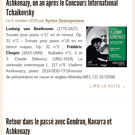
Ashkenazy, un an après le Concours International
Tchaikovsky
Le 6 octobre 2019
par
Ayrton Desimpelaere
Ludwig van Beethoven
(1770-1827)
:
Sonate pour piano n°17 en ré mineur, Op.
31 n°2 – Sonate pour piano n°18 en mi
bémol majeur, Op. 31 n°3 ;
Frédéric
Chopin
(1810-1849) : Ballades n°1, 2 et
3.
Claude Debussy (1862-1918) La
sérénade interrompue L. 117 n°9.
Vladimir
Ashkenazy
, piano.
2019-DDD-73’18-textes
de présentation en russe et anglais-
Melodia
-MEL CD 10 02586
LIRE LA SUITE
→
Retour dans le passé avec Gendron, Navarra et
Ashkenazy