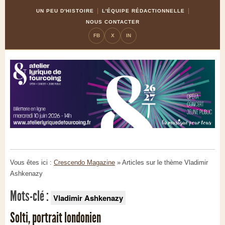
Skip
Aller
UN PEU D'HISTOIRE
L'ÉQUIPE RÉDACTIONNELLE
to
à
NOUS CONTACTER
Content
la
FB
X
IN
navigation
Vous êtes ici :
Crescendo Magazine
» Articles sur le thème
Vladimir
Ashkenazy
Mots-clé :
Vladimir Ashkenazy
Solti, portrait londonien