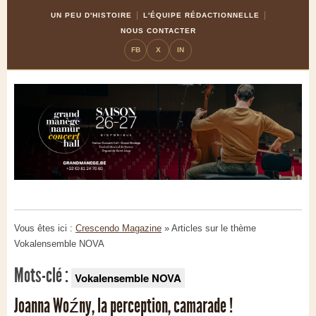
Skip
Aller
UN PEU D'HISTOIRE
L'ÉQUIPE RÉDACTIONNELLE
to
à
NOUS CONTACTER
Content
la
FB
X
IN
navigation
Vous êtes ici :
Crescendo Magazine
» Articles sur le thème
Vokalensemble NOVA
Mots-clé :
Vokalensemble NOVA
Joanna Woźny, la perception, camarade !