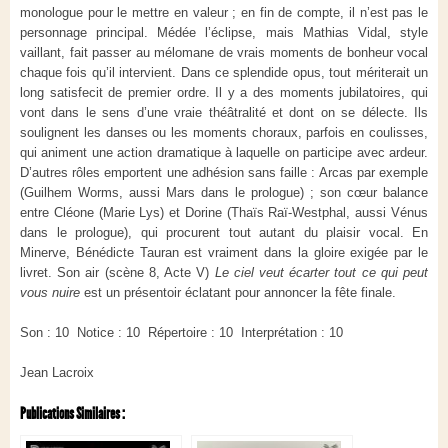
monologue pour le mettre en valeur ; en fin de compte, il n’est pas le
personnage principal. Médée l’éclipse, mais Mathias Vidal, style
vaillant, fait passer au mélomane de vrais moments de bonheur vocal
chaque fois qu’il intervient. Dans ce splendide opus, tout mériterait un
long satisfecit de premier ordre. Il y a des moments jubilatoires, qui
vont dans le sens d’une vraie théâtralité et dont on se délecte. Ils
soulignent les danses ou les moments choraux, parfois en coulisses,
qui animent une action dramatique à laquelle on participe avec ardeur.
D’autres rôles emportent une adhésion sans faille : Arcas par exemple
(Guilhem Worms, aussi Mars dans le prologue) ; son cœur balance
entre Cléone (Marie Lys) et Dorine (Thaïs Raï-Westphal, aussi Vénus
dans le prologue), qui procurent tout autant du plaisir vocal. En
Minerve, Bénédicte Tauran est vraiment dans la gloire exigée par le
livret. Son air (scène 8, Acte V)
Le ciel veut écarter tout ce qui peut
vous nuire
est un présentoir éclatant pour annoncer la fête finale.
Son : 10 Notice : 10 Répertoire : 10 Interprétation : 10
Jean Lacroix
Publications Similaires :