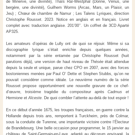
de Minerve, une divinité), Thaïs Raï-Westphal (Dorine, Vénus, une
bergère, une divinité), Guilhem Worms (Arcas, Mars, un Plaisir, un
Jeu) ; Chœur de chambre de Namur ; Les Talens Lyriques, direction
Christophe Rousset. 2023. Notice en anglais et en français. Livret
complet avec traduction anglaise. 201’00’’. Un coffret de 3CD Aparté
AP325.
Les amateurs d’opéras de Lully ont de quoi se réjouir. Même si sa
discographie lyrique s’était enrichie depuis quelques années,
notamment par la série entamée par Christophe Rousset (huit
parutions déjà), une version de haut niveau de
Thésée
était attendue
depuis la seule et unique, parue chez CPO en 2007, avec des forces
bostoniennes menées par Paul O’ Dette et Stephen Stubbs, qu’on ne
pouvait considérer comme idéale. Le neuvième numéro de la série
Rousset propose opportunément une nouvelle gravure de ce chef-
d’œuvre, troisième tragédie du compositeur après
Cadmus et
Hermione
et
Alceste
. De quoi combler l’attente au-delà de tout espoir !
En ce début d’année 1675, les troupes françaises, en guerre contre la
Hollande depuis trois ans, remportent à Turckheim, près de Colmar,
sous la conduite de Turenne, une importante victoire contre l’Électeur
de Brandebourg. Une belle occasion pour programmer, le 15 janvier au
château de Saint-Germain-en-Laye, adapté au décorum envisagé, la