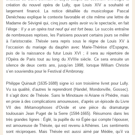
création du nouvel opéra de Lully, que Louis XIV a souhaité et
largement financé. La notice détaillée du musicologue Pascal
Denécheau explique le contexte favorable et cite même une lettre de
Madame de Sévigné qui, cinq jours après avoir vu le spectacle, en fait
l’éloge :
Il y a un opéra tout neuf qui est fort beau
. Le succès entraîne
de nombreuses reprises, les Parisiens pouvant certains jours se mêler
à l’aristocratie.
Thésée
sera repris sous le règne de Louis XV à
l’occasion du mariage du dauphin avec Marie-Thérèse d’Espagne,
puis de la naissance du futur Louis XVI ; il sera au répertoire de
l’Opéra de Paris tout au long du XVIIIe siècle. Ce sera ensuite un
silence de deux cents ans, jusqu’en 1998, lorsque William Christie
s’en souviendra pour le Festival d’Ambronay.
Philippe Quinault (1635-1688) signe ici son troisième livret pour Lully.
Vu sa qualité, d’autres le reprendront (Handel, Mondonville, Gossec).
Il s’agit donc de Thésée. Sans le Minotaure ni Ariane ni Phèdre, mais
en proie à des complications amoureuses, d’après un épisode du Livre
VII des
Métamorphoses
d’Ovide et une pièce du dramaturge
toulousain Jean Puget de la Serre (1594-1665). Résumons dans les
très grandes lignes : Églé, la pupille du roi Égée qui compte l’épouser,
est amoureuse de Thésée, qui est revenu à Athènes. Les sentiments
sont réciproques. Mais Thésée est aussi aimé par Médée, qu’il va