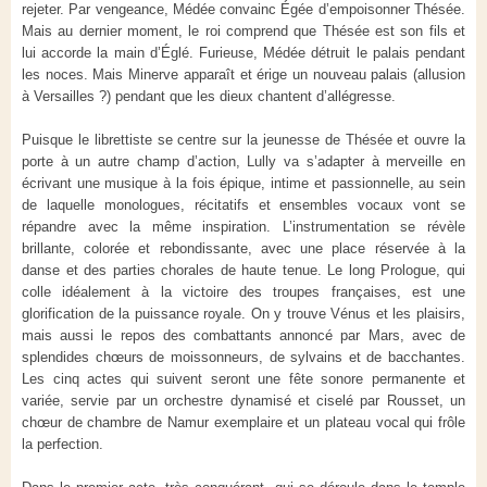
rejeter. Par vengeance, Médée convainc Égée d’empoisonner Thésée.
Mais au dernier moment, le roi comprend que Thésée est son fils et
lui accorde la main d’Églé. Furieuse, Médée détruit le palais pendant
les noces. Mais Minerve apparaît et érige un nouveau palais (allusion
à Versailles ?) pendant que les dieux chantent d’allégresse.
Puisque le librettiste se centre sur la jeunesse de Thésée et ouvre la
porte à un autre champ d’action, Lully va s’adapter à merveille en
écrivant une musique à la fois épique, intime et passionnelle, au sein
de laquelle monologues, récitatifs et ensembles vocaux vont se
répandre avec la même inspiration. L’instrumentation se révèle
brillante, colorée et rebondissante, avec une place réservée à la
danse et des parties chorales de haute tenue. Le long Prologue, qui
colle idéalement à la victoire des troupes françaises, est une
glorification de la puissance royale. On y trouve Vénus et les plaisirs,
mais aussi le repos des combattants annoncé par Mars, avec de
splendides chœurs de moissonneurs, de sylvains et de bacchantes.
Les cinq actes qui suivent seront une fête sonore permanente et
variée, servie par un orchestre dynamisé et ciselé par Rousset, un
chœur de chambre de Namur exemplaire et un plateau vocal qui frôle
la perfection.