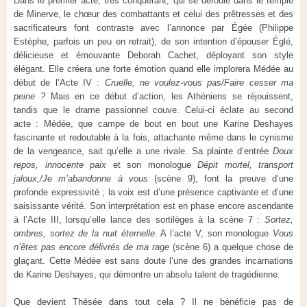
Dans le premier acte, très conquérant, qui se déroule dans le temple
de Minerve, le chœur des combattants et celui des prêtresses et des
sacrificateurs font contraste avec l’annonce par Égée (Philippe
Estèphe, parfois un peu en retrait), de son intention d’épouser Églé,
délicieuse et émouvante Deborah Cachet, déployant son style
élégant. Elle créera une forte émotion quand elle implorera Médée au
début de l’Acte IV :
Cruelle, ne voulez-vous pas/Faire cesser ma
peine ?
Mais en ce début d’action, les Athéniens se réjouissent,
tandis que le drame passionnel couve. Celui-ci éclate au second
acte : Médée, que campe de bout en bout une Karine Deshayes
fascinante et redoutable à la fois, attachante même dans le cynisme
de la vengeance, sait qu’elle a une rivale. Sa plainte d’entrée
Doux
repos, innocente paix
et son monologue
Dépit mortel, transport
jaloux,/Je m’abandonne à vous
(scène 9), font la preuve d’une
profonde expressivité ; la voix est d’une présence captivante et d’une
saisissante vérité. Son interprétation est en phase encore ascendante
à l’Acte III, lorsqu’elle lance des sortilèges à la scène 7 :
Sortez,
ombres, sortez de la nuit éternelle
. A l’acte V, son monologue
Vous
n’êtes pas encore délivrés de ma rage
(scène 6) a quelque chose de
glaçant. Cette Médée est sans doute l’une des grandes incarnations
de Karine Deshayes, qui démontre un absolu talent de tragédienne.
Que devient Thésée dans tout cela ? Il ne bénéficie pas de