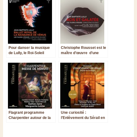
Pour danser la musique
Christophe Rousset est le
de Lully, le Roi-Soleil
maître d’œuvre d’une
accompagnait aussi
nouvelle gravure d’Acis et
Madame, sa belle-soeur
Galatée de Lully
Flagrant programme
Une curiosité :
Charpentier autour de la
l’Enlèvement du Sérail en
Messe de Minuit
langue française