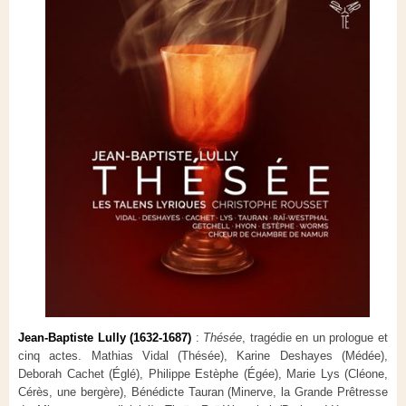
Jean-Baptiste Lully (1632-1687)
:
Thésée
, tragédie en un prologue et
cinq actes. Mathias Vidal (Thésée), Karine Deshayes (Médée),
Deborah Cachet (Églé), Philippe Estèphe (Égée), Marie Lys (Cléone,
Cérès, une bergère), Bénédicte Tauran (Minerve, la Grande Prêtresse