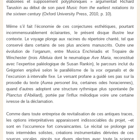
élaborées et supposément polyphoniques » argumentait Richard
Taruskin au début de son pavé
Music from the earliest notations to
the sixteen century
(Oxford University Press, 2010, p. 10).
Même s’il fait l’économie de ces conjectures esthétiques, pourtant
incommensurablement éclairantes, le présent disque illustre leur
contexte. Le voyage plonge aux racines du répertoire chanté, tel que
conservé dans certains de ses plus anciens manuscrits. Outre une
évolution de l’organum, entre Musica Enchiriadis et Tropaire de
Winchester (trois
Alleluia
dont le neumatique
Ave Maria
, reconstitué
avec l’expertise paléologique de Susan Rankin), le parcours inclut du
Grégorien enjolivé selon le parallélisme de la
vox organalis
et de
l’excursion à intervalle fixe. Le versant profane a guidé ses pas sur la
prosodie du texte (
Aurea personet lira
, certaines odes horaciennes),
quand d’autres adoptent une structure rythmique plus spontanée (le
Planctus
d’Abélard), portée par l'influx mélodique voire une certaine
ivresse de la déclamation.
Comme dans toute entreprise de revitalisation de ces antiques traces,
les options interprétatives apparaissent indissociables du projet, –et
sont en l’occurrence fort convaincantes. Le récital se prolonge par
trois intermèdes solistes, créations instrumentales dérivées de ces
sources vocales, pincés sur divers plectres avec toute la science