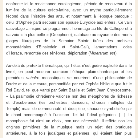
confronte ici la renaissance carolingienne, période de renouveau à la
lumière de la culture gréco-latine, avec un mythe particulièrement
fécond dans l’histoire des arts, et notamment à l’époque baroque :
celui d’Orphée parti secourir son épouse Eurydice aux enfers. Ce vain
sauvetage a inspiré ce programme : hommage au fils de Calliope et à
sa voix « la plus belle » (Oreophone), catabase au royaume des morts
(pages liturgiques de la Semaine Sainte tirées des archives
monastériales d’Einsiedeln et Saint-Gall), lamentations, odes
d’Horace, remontée des ténèbres, déploration (
Miserarum est
).
Au-delà du prétexte thématique, qui hélas n’est guère explicité dans le
livret, on peut mesurer combien l’éthique plain-chantesque et les
premières
scholæ
monastiques se nourrirent d’une philosophie de
l’ordre et de la mesure, personnifiée par cet Orphée biblique que fut le
Roi David, tel que vanté par Saint Basile et Saint Jean Chrysostome.
« La psalmodie chrétienne valorise non des métaphores de richesse
et d’exubérance (les orchestres, danseurs, chœurs multiples du
Temple) mais de communauté et discipline, chacune symbolisée par
le chant accompagné à l’unisson. Tel fut l’idéal grégorien. [...] La
monophonie fut ainsi un choix, non une nécessité. Il reflète non les
origines primitives de la musique mais un rejet des pratiques
antérieures, à la fois judaïques et païennes, qui étaient bien plus