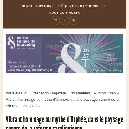
Skip
Aller
UN PEU D'HISTOIRE
L'ÉQUIPE RÉDACTIONNELLE
to
à
NOUS CONTACTER
Content
la
FB
X
IN
navigation
Vous êtes ici :
Crescendo Magazine
»
Nouveautés
»
Audio&Vidéo
»
Vibrant hommage au mythe d’Orphée, dans le paysage sonore de la
réforme carolingienne
Vibrant hommage au mythe d’Orphée, dans le paysage
sonore de la réforme carolingienne