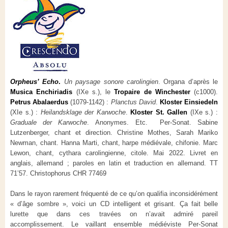
Orpheus’ Echo
.
Un paysage sonore carolingien
. Organa d’après le
Musica Enchiriadis
(IXe s.), le
Tropaire de Winchester
(c1000).
Petrus Abalaerdus
(1079-1142) :
Planctus David
.
Kloster Einsiedeln
(XIe s.) :
Heilandsklage der Karwoche
.
Kloster St. Gallen
(IXe s.) :
Graduale der Karwoche
.
Anonymes. Etc.
Per-Sonat. Sabine
Lutzenberger, chant et direction. Christine Mothes, Sarah Mariko
Newman, chant. Hanna Marti, chant, harpe médiévale, chifonie. Marc
Lewon, chant, cythara carolingienne, citole. Mai 2022. Livret en
anglais, allemand ; paroles en latin et traduction en allemand. TT
71’57. Christophorus CHR 77469
Dans le rayon rarement fréquenté de ce qu’on qualifia inconsidérément
« d’âge sombre », voici un CD intelligent et grisant. Ça fait belle
lurette que dans ces travées on n’avait admiré pareil
accomplissement. Le vaillant ensemble médiéviste Per-Sonat