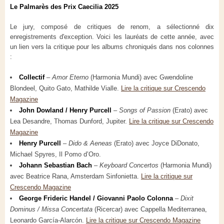
Le Palmarès des Prix Caecilia 2025
Le jury, composé de critiques de renom, a sélectionné dix
enregistrements d'exception. Voici les lauréats de cette année, avec
un lien vers la critique pour les albums chroniqués dans nos colonnes
:
Collectif
–
Amor Eterno
(Harmonia Mundi) avec Gwendoline
Blondeel, Quito Gato, Mathilde Vialle.
Lire la critique sur Crescendo
Magazine
John Dowland / Henry Purcell
–
Songs of Passion
(Erato) avec
Lea Desandre, Thomas Dunford, Jupiter.
Lire la critique sur Crescendo
Magazine
Henry Purcell
–
Dido & Aeneas
(Erato) avec Joyce DiDonato,
Michael Spyres, Il Pomo d’Oro.
Johann Sebastian Bach
–
Keyboard Concertos
(Harmonia Mundi)
avec Beatrice Rana, Amsterdam Sinfonietta.
Lire la critique sur
Crescendo Magazine
George Frideric Handel / Giovanni Paolo Colonna
–
Dixit
Dominus / Missa Concertata
(Ricercar) avec Cappella Mediterranea,
Leonardo García-Alarcón.
Lire la critique sur Crescendo Magazine