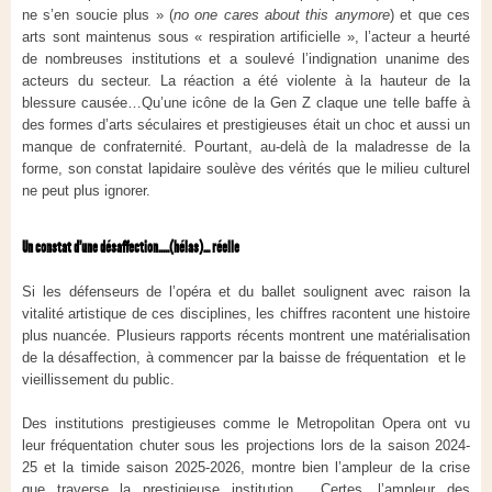
ne s’en soucie plus » (
no one cares about this anymore
) et que ces
arts sont maintenus sous « respiration artificielle », l’acteur a heurté
de nombreuses institutions et a soulevé l’indignation unanime des
acteurs du secteur. La réaction a été violente à la hauteur de la
blessure causée…Qu’une icône de la Gen Z claque une telle baffe à
des formes d’arts séculaires et prestigieuses était un choc et aussi un
manque de confraternité. Pourtant, au-delà de la maladresse de la
forme, son constat lapidaire soulève des vérités que le milieu culturel
ne peut plus ignorer.
Un constat d'une désaffection.....(hélas)... réelle
Si les défenseurs de l’opéra et du ballet soulignent avec raison la
vitalité artistique de ces disciplines, les chiffres racontent une histoire
plus nuancée. Plusieurs rapports récents montrent une matérialisation
de la désaffection, à commencer par la baisse de fréquentation et le
vieillissement du public.
Des institutions prestigieuses comme le Metropolitan Opera ont vu
leur fréquentation chuter sous les projections lors de la saison 2024-
25 et la timide saison 2025-2026, montre bien l’ampleur de la crise
que traverse la prestigieuse institution. Certes, l’ampleur des