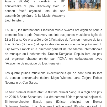
e
Awards (ICMA) a célébré le 10
anniversaire du prix Discovery avec un
concert festif organisé lors de son
assemblée générale à la Music Academy
Liechtenstein.
En 2016, les International Classical Music Awards ont organisé pour la
première fois le prix Discovery destiné aux jeunes musiciens âgés de
12 à 18 ans. Ce prix a été créé à l'initiative de l'ancien membre du jury
Luis Suñen (Scherzo) et après des discussions entre le président du
jury Remy Franck et le directeur général de l'Académie internationale
de musique du Liechtenstein, Drazen Domjanic. Depuis lors, ce prix
est organisé chaque année par l'ICMA en collaboration avec
l'Académie de musique du Liechtenstein.
Les quatre jeunes musiciens exceptionnels qui se sont produits lors
du concert anniversaire étaient Maya Wichert, Lana Zorjan, Robert
Neumann et Can Sarac.
Le tout premier lauréat était le flûtiste Nikolai Song. Il a reçu son prix
en 2016 à Saint-Sébastien. Il a été nommé flûtiste principal adjoint du
Sinfonieorchester Basel, puis flûtiste principal du Berner
Sinfonieorchester. Il a récemment été nommé flûtiste principal du