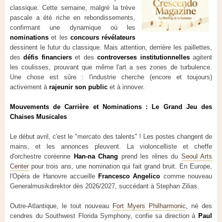
classique. Cette semaine, malgré la trève
pascale a été riche en rebondissements,
confirmant une dynamique où les
nominations
et les
concours révélateurs
dessinent le futur du classique. Mais attention, derrière les paillettes,
des
défis financiers
et des
controverses institutionnelles
agitent
les coulisses, prouvant que même l'art a ses zones de turbulence.
Une chose est sûre : l'industrie cherche (encore et toujours)
activement à
rajeunir son public
et à innover.
Mouvements de Carrière et Nominations : Le Grand Jeu des
Chaises Musicales
Le début avril, c'est le "mercato des talents" ! Les postes changent de
mains, et les annonces pleuvent. La violoncelliste et cheffe
d'orchestre coréenne
Han-na Chang
prend les rênes du
Seoul Arts
Center
pour trois ans, une nomination qui fait grand bruit. En Europe,
l'Opéra de Hanovre accueille
Francesco Angelico
comme nouveau
Generalmusikdirektor dès 2026/2027, succédant à Stephan Zilias.
Outre-Atlantique, le tout nouveau
Fort Myers Philharmonic
, né des
cendres du Southwest Florida Symphony, confie sa direction à
Paul