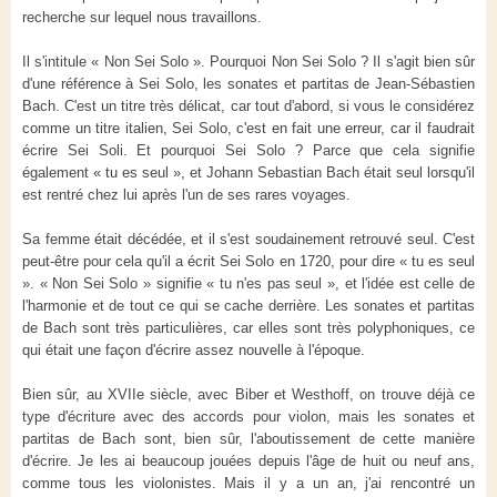
recherche sur lequel nous travaillons.
Il s'intitule « Non Sei Solo ». Pourquoi Non Sei Solo ? Il s'agit bien sûr
d'une référence à Sei Solo, les sonates et partitas de Jean-Sébastien
Bach. C'est un titre très délicat, car tout d'abord, si vous le considérez
comme un titre italien, Sei Solo, c'est en fait une erreur, car il faudrait
écrire Sei Soli. Et pourquoi Sei Solo ? Parce que cela signifie
également « tu es seul », et Johann Sebastian Bach était seul lorsqu'il
est rentré chez lui après l'un de ses rares voyages.
Sa femme était décédée, et il s'est soudainement retrouvé seul. C'est
peut-être pour cela qu'il a écrit Sei Solo en 1720, pour dire « tu es seul
». « Non Sei Solo » signifie « tu n'es pas seul », et l'idée est celle de
l'harmonie et de tout ce qui se cache derrière. Les sonates et partitas
de Bach sont très particulières, car elles sont très polyphoniques, ce
qui était une façon d'écrire assez nouvelle à l'époque.
Bien sûr, au XVIIe siècle, avec Biber et Westhoff, on trouve déjà ce
type d'écriture avec des accords pour violon, mais les sonates et
partitas de Bach sont, bien sûr, l'aboutissement de cette manière
d'écrire. Je les ai beaucoup jouées depuis l'âge de huit ou neuf ans,
comme tous les violonistes. Mais il y a un an, j'ai rencontré un