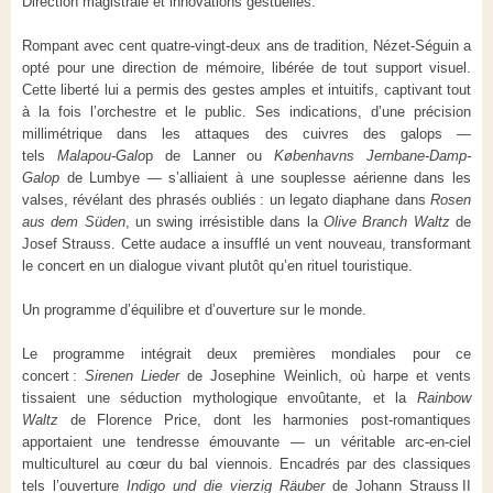
Direction magistrale et innovations gestuelles.
Rompant avec cent quatre-vingt-deux ans de tradition, Nézet-Séguin a
opté pour une direction de mémoire, libérée de tout support visuel.
Cette liberté lui a permis des gestes amples et intuitifs, captivant tout
à la fois l’orchestre et le public. Ses indications, d’une précision
millimétrique dans les attaques des cuivres des galops —
tels
Malapou-Galo
p de Lanner ou
Københavns Jernbane-Damp-
Galop
de Lumbye — s’alliaient à une souplesse aérienne dans les
valses, révélant des phrasés oubliés : un legato diaphane dans
Rosen
aus dem Süden
, un swing irrésistible dans la
Olive Branch
Waltz
de
Josef Strauss. Cette audace a insufflé un vent nouveau, transformant
le concert en un dialogue vivant plutôt qu’en rituel touristique.
Un programme d’équilibre et d’ouverture sur le monde.
Le programme intégrait deux premières mondiales pour ce
concert :
Sirenen Lieder
de Josephine Weinlich, où harpe et vents
tissaient une séduction mythologique envoûtante, et la
Rainbow
Waltz
de Florence Price, dont les harmonies post-romantiques
apportaient une tendresse émouvante — un véritable arc-en-ciel
multiculturel au cœur du bal viennois. Encadrés par des classiques
tels l’ouverture
Indigo und die vierzig Räuber
de Johann Strauss II