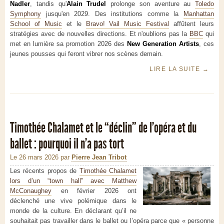
Nadler
, tandis qu'
Alain Trudel
prolonge son aventure au
Toledo
Symphony
jusqu'en 2029. Des institutions comme la
Manhattan
School of Music
et le
Bravo! Vail Music Festival
affûtent leurs
stratégies avec de nouvelles directions. Et n'oublions pas la
BBC
qui
met en lumière sa promotion 2026 des
New Generation Artists
, ces
jeunes pousses qui feront vibrer nos scènes demain.
LIRE LA SUITE
→
Timothée Chalamet et le “déclin” de l’opéra et du
ballet : pourquoi il n’a pas tort
Le 26 mars 2026
par
Pierre Jean Tribot
Les récents propos de
Timothée Chalamet
lors d’un “town hall” avec Matthew
McConaughey
en février 2026 ont
déclenché une vive polémique dans le
monde de la culture. En déclarant qu’il ne
souhaitait pas travailler dans le ballet ou l’opéra parce que « personne