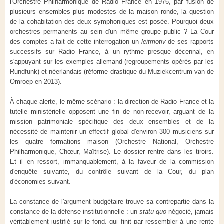
l'Orchestre Philharmonique de Radio France en 1976, par fusion de
plusieurs ensembles plus modestes de la maison ronde, la question
de la cohabitation des deux symphoniques est posée. Pourquoi deux
orchestres permanents au sein d'un même groupe public ? La Cour
des comptes a fait de cette interrogation un
leitmotiv
de ses rapports
successifs sur Radio France, à un rythme presque décennal, en
s'appuyant sur les exemples allemand (regroupements opérés par les
Rundfunk) et néerlandais (réforme drastique du Muziekcentrum van de
Omroep en 2013).
À chaque alerte, le même scénario : la direction de Radio France et la
tutelle ministérielle opposent une fin de non-recevoir, arguant de la
mission patrimoniale spécifique des deux ensembles et de la
nécessité de maintenir un effectif global d'environ 300 musiciens sur
les quatre formations maison (Orchestre National, Orchestre
Philharmonique, Chœur, Maîtrise). Le dossier rentre dans les tiroirs.
Et il en ressort, immanquablement, à la faveur de la commission
d'enquête suivante, du contrôle suivant de la Cour, du plan
d'économies suivant.
La constance de l'argument budgétaire trouve sa contrepartie dans la
constance de la défense institutionnelle : un
statu quo
négocié, jamais
véritablement justifié sur le fond, qui finit par ressembler à une rente