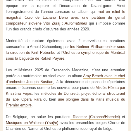
époque par la rupture et l’incarnation de l'avant-garde. Ainsi
l’enregistrement de l’année consacre un album qui
met en relief le
magistral
Coro
de Luciano Berio avec une partition du génial
compositeur slovène Vito Žuraj :
Automatones
qui s’impose comme
l’un des grands chefs d'œuvres des années 2020.
Modernité de rupture également avec 2 merveilleuses parutions
consacrées à Arnold Schoenberg par
les Berliner Philharmoniker sous
la direction de Kirill Petrenko
et l’
Orchestre symphonique de Montréal
sous la baguette de Rafael Payare
.
Les millésimes 2025 de Crescendo Magazine, c’est une attention
portée au matrimoine musical avec un album
Amy Beach avec le chef
d’orchestre Joseph Bastian
, à la découverte de pans de répertoires
encore méconnus comme les oeuvres pour piano de
Miklós Rózsa par
Krisztina Fejes
, les
mélodies de Donizetti, projet éditorial structurant
du label Opera Rara
ou bien
une plongée dans la Paris musical du
Premier empire
.
De Belgique, on salue les parutions
Ricercar (Colonna/Haendel)
et
Musiques en Wallonie (Ysaÿe)
avec les ensembles belges Chœur de
Chambre de Namur et Orchestre philharmonique royal de Liège.