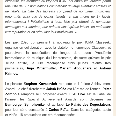
expertise, les membres du jury des ICMA ont choisi les lauréats parmi
une liste de 307 nominations comprenant un large éventail d'artistes et
de labels. La liste des lauréats comprend de nombreux musiciens
renommés ainsi que de jeunes talents, et pas moins de 17 labels
internationaux ! Félicitations à tous. Nos prix offrent de nombreux
avantages aux lauréats, aux artistes ainsi qu'aux labels, en renforçant
leur réputation et en stimulant leur motivation.
»
Les prix 2026 comprennent à nouveau le prix ICMA Classeek,
organisé en collaboration avec la plateforme numérique Classeek, et
poursuivent la coopération de longue date avec l'Académie
internationale de musique du Liechtenstein, de sorte qu'avec le prix
Jeune artiste, le jury récompense trois jeunes talents très
prometteurs,
Anja Mittermüller,
Mariam Abouzhara
et
Antony
Ratinov.
Le pianiste S
tephen Kovacevich
remporte le Lifetime Achievement
Award. Le chef d'orchestre
Jakub Hrůša
est l'Artiste de l'année. P
éter
Zombola
remporte le Composer Award.
LSO Live
est le Label de
l'année. les Special Achievement Awards sont décernés au
Bamberger Symphoniker
et au label
Le Palais des Dégustateurs
pour leur série consacrée à
Carlos Païta
. Dans les catégories audio
et vidéo, 18 productions ont été récompensées.