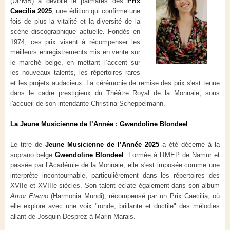
(UPMB) a dévoilé le palmarès des
Prix
Caecilia 2025
, une édition qui confirme une
fois de plus la vitalité et la diversité de la
scène discographique actuelle. Fondés en
1974, ces prix visent à récompenser les
meilleurs enregistrements mis en vente sur
le marché belge, en mettant l’accent sur
les nouveaux talents, les répertoires rares
et les projets audacieux. La cérémonie de remise des prix s'est tenue
dans le cadre prestigieux du Théâtre Royal de la Monnaie, sous
l'accueil de son intendante Christina Scheppelmann.
La Jeune Musicienne de l’Année : Gwendoline Blondeel
Le titre de
Jeune Musicienne de l’Année 2025
a été décerné à la
soprano belge
Gwendoline Blondeel
. Formée à l’IMEP de Namur et
passée par l’Académie de la Monnaie, elle s'est imposée comme une
interprète incontournable, particulièrement dans les répertoires des
XVIIe et XVIIIe siècles. Son talent éclate également dans son album
Amor Eterno
(Harmonia Mundi), récompensé par un Prix Caecilia, où
elle explore avec une voix "ronde, brillante et ductile" des mélodies
allant de Josquin Desprez à Marin Marais.