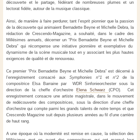
découverte et le partage, fédérant de nombreuses plumes et un
lectorat fidèle, autour de la musique classique.
Ainsi, de manière à faire perdurer, tant l’esprit pionnier que la passion
de la découverte qui animaient Bernadette Beyne et Michelle Debra, la
rédaction de Crescendo-Magazine, a souhaité, dans le cadre des
Millésimes annuels, décerner un “Prix Bernadette Beyne et Michelle
Debra” qui récompense une initiative pionnière et exemplative du
dynamisme de la scène musicale tout en y associant les plus hautes
exigences de qualité et de renouveau.
Ce premier “Prix Bernadette Beyne et Michelle Debra” est décerné à
l’enregistrement consacré aux
Symphonies n°1
et
n°2
de la
compositrice Elsa Barraine par WDR Sinfonieorchester sous la
direction de la cheffe d’orchestre
Elena Schwarz
(CPO). Cet
enregistrement consacre une artiste magistrale, dans le mouvement
de redécouverte des compositrices, sous la direction d’une cheffe
d'orchestre qui compte parmi les grands talents de notre temps et que
Crescendo Magazine suit depuis plusieurs années au fil d’une carrière
de haut rang.
A une époque où la modernité est remise en cause, la sélection des
Millésimes met en avant des compositeurs qui ont marqué leur