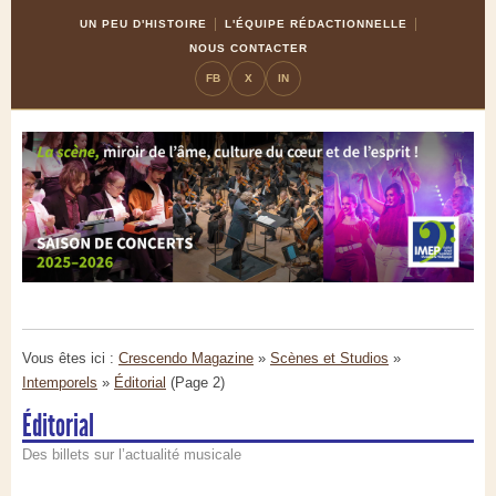
Skip
Aller
UN PEU D'HISTOIRE
L'ÉQUIPE RÉDACTIONNELLE
to
à
NOUS CONTACTER
Content
la
FB
X
IN
navigation
Vous êtes ici :
Crescendo Magazine
»
Scènes et Studios
»
Intemporels
»
Éditorial
(Page 2)
Éditorial
Des billets sur l’actualité musicale