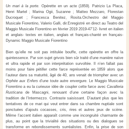
Un mari à la porte.
Opérette en un acte
(1859).
Patrizio La Placa,
Henri Martel ;
Marina Ogii, Suzanne ;
Matteo Mezzaro, Florestan
Ducroquet ;
Francesca Benitez, Rosita.
Orchestro del Maggio
Musicale Fiorentino,
Valerio Galli, dir.
Enregistré en direct au Teatro del
Maggio Musicale Fiorentino en février 2019
2019-47’12- livret en italien
et anglais- textes en italien, anglais et français-chanté en français-
Dynamic Maggio Musicale Fiorentino
Bien qu’elle ne soit pas intitulée bouffe, cette opérette en offre la
quintessence. Par son sujet grivois bien sûr traité d’une manière naïve
et ultra rapide et par son interprétation survoltée. Il n’en fallait pas
moins pour faire pétiller cette farce représentée en 1859 alors que
l’auteur dans sa maturité, âgé de 40, ans venait de triompher avec un
Orphée aux Enfers
d’une toute autre envergure. Le Maggio Musicale
Fiorentino a eu la curieuse idée de coupler cette farce avec
Cavalleria
Rusticana
de Mascagni, renouant d’une certaine façon avec la
tradition de l’Intermezzo. Contraste saisissant. D’autant plus que les
tentatives de ce mari qui veut entrer dans sa chambre nuptiale sont
ponctuées d’ajouts cocasses, cris, rires et autres jeux de scène.
Même l’accent italien apparaît comme une incongruité charmante de
plus, au point que la trivialité des situations ou des dialogues se
transforme en rebondissements surréalistes. Enfin, la prise de son