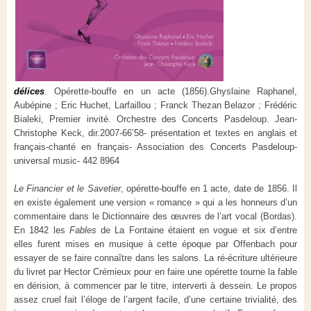
délices
.
Opérette-bouffe en un acte
(1856).
Ghyslaine Raphanel,
Aubépine ;
Eric Huchet, Larfaillou ;
Franck Thezan Belazor ;
Frédéric
Bialeki, Premier invité. Orchestre des Concerts Pasdeloup.
Jean-
Christophe Keck, dir.
2007-66’58- présentation et textes en anglais et
français-chanté en français- Association des Concerts Pasdeloup-
universal music- 442 8964
Le Financier et le Savetier
, opérette-bouffe en 1 acte, date de 1856. Il
en existe également une version « romance » qui a les honneurs d’un
commentaire dans le Dictionnaire des œuvres de l’art vocal (Bordas).
En 1842 les
Fables
de La Fontaine étaient en vogue et six d’entre
elles furent mises en musique à cette époque par Offenbach pour
essayer de se faire connaître dans les salons. La ré-écriture ultérieure
du livret par Hector Crémieux pour en faire une opérette tourne la fable
en dérision, à commencer par le titre, interverti à dessein. Le propos
assez cruel fait l’éloge de l’argent facile, d’une certaine trivialité, des