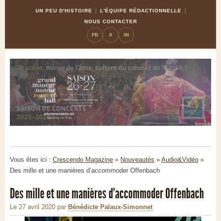
Skip
Aller
UN PEU D'HISTOIRE
L'ÉQUIPE RÉDACTIONNELLE
to
à
NOUS CONTACTER
Content
la
FB
X
IN
navigation
Vous êtes ici :
Crescendo Magazine
»
Nouveautés
»
Audio&Vidéo
»
Des mille et une manières d’accommoder Offenbach
Des mille et une manières d’accommoder Offenbach
Le 27 avril 2020
par
Bénédicte Palaux-Simonnet