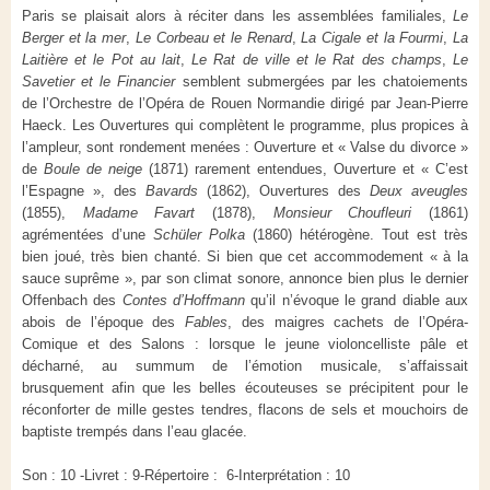
Paris se plaisait alors à réciter dans les assemblées familiales,
Le
Berger et la mer
,
Le Corbeau et le Renard
,
La Cigale et la Fourmi
,
La
Laitière et le Pot au lait
,
Le Rat de ville et le Rat des champs
,
Le
Savetier et le Financier
semblent submergées par les chatoiements
de l’Orchestre de l’Opéra de Rouen Normandie dirigé par Jean-Pierre
Haeck. Les Ouvertures qui complètent le programme, plus propices à
l’ampleur, sont rondement menées : Ouverture et « Valse du divorce »
de
Boule de neige
(1871) rarement entendues, Ouverture et « C’est
l’Espagne », des
Bavards
(1862), Ouvertures des
Deux aveugles
(1855),
Madame Favart
(1878),
Monsieur Choufleuri
(1861)
agrémentées d’une
Schüler Polka
(1860) hétérogène. Tout est très
bien joué, très bien chanté. Si bien que cet accommodement « à la
sauce suprême », par son climat sonore, annonce bien plus le dernier
Offenbach des
Contes d’Hoffmann
qu’il n’évoque le grand diable aux
abois de l’époque des
Fables
, des maigres cachets de l’Opéra-
Comique et des Salons : lorsque le jeune violoncelliste pâle et
décharné, au summum de l’émotion musicale, s’affaissait
brusquement afin que les belles écouteuses se précipitent pour le
réconforter de mille gestes tendres, flacons de sels et mouchoirs de
baptiste trempés dans l’eau glacée.
Son : 10 -Livret : 9-Répertoire : 6-Interprétation : 10