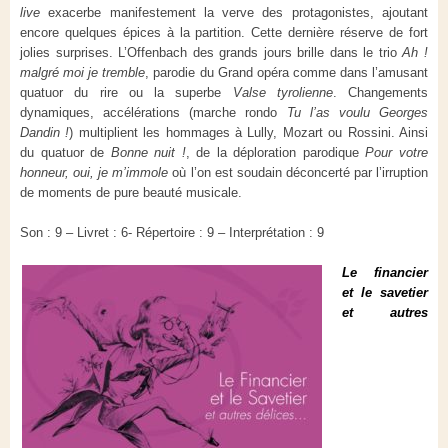
live
exacerbe manifestement la verve des protagonistes, ajoutant
encore quelques épices à la partition. Cette dernière réserve de fort
jolies surprises. L’Offenbach des grands jours brille dans le trio
Ah !
malgré moi je tremble
, parodie du Grand opéra comme dans l’amusant
quatuor du rire ou la superbe
Valse tyrolienne
. Changements
dynamiques, accélérations (marche rondo
Tu l’as voulu Georges
Dandin !
) multiplient les hommages à Lully, Mozart ou Rossini. Ainsi
du quatuor de
Bonne nuit !
, de la déploration parodique
Pour votre
honneur, oui, je m’immole
où l’on est soudain déconcerté par l’irruption
de moments de pure beauté musicale.
Son : 9 – Livret : 6- Répertoire : 9 – Interprétation : 9
Le financier
et le savetier
et autres