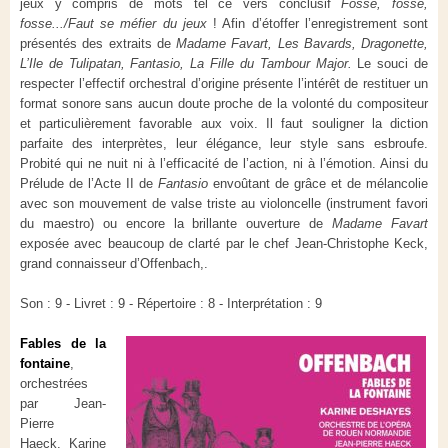
jeux y compris de mots tel ce vers conclusif
Fosse, fosse,
fosse.../Faut se méfier du jeux
! Afin d’étoffer l’enregistrement sont
présentés des extraits de
Madame Favart, Les Bavards, Dragonette,
L’Ile de Tulipatan, Fantasio, La Fille du Tambour Major.
Le souci de
respecter l’effectif orchestral d’origine présente l’intérêt de restituer un
format sonore sans aucun doute proche de la volonté du compositeur
et particulièrement favorable aux voix. Il faut souligner la diction
parfaite des interprètes, leur élégance, leur style sans esbroufe.
Probité qui ne nuit ni à l’efficacité de l’action, ni à l’émotion. Ainsi du
Prélude de l’Acte II de
Fantasio
envoûtant de grâce et de mélancolie
avec son mouvement de valse triste au violoncelle (instrument favori
du maestro) ou encore la brillante ouverture de
Madame Favart
exposée avec beaucoup de clarté par le chef Jean-Christophe Keck,
grand connaisseur d’Offenbach,.
Son : 9 - Livret : 9 - Répertoire : 8 - Interprétation : 9
Fables
de la
fontaine
,
orchestrées
par Jean-
Pierre
Haeck.
Karine