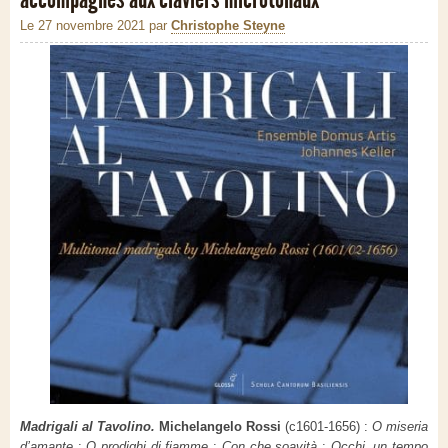
Le 27 novembre 2021
par
Christophe Steyne
Madrigali al Tavolino.
Michelangelo Rossi
(c1601-1656) :
O miseria
d’amante
;
O prodighi di fiamme
;
Con che soavità
;
Occhi, un tempo