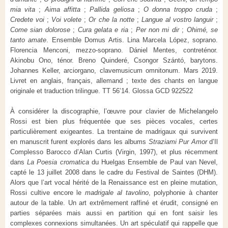
mia vita
;
Aima affitta
;
Pallida geliosa
;
O donna troppo cruda
;
Credete voi
;
Voi volete
;
Or che la notte
;
Langue al vostro languir
;
Come sian dolorose
;
Cura gelata e ria
;
Per non mi dir
;
Ohimé, se
tanto amate
. Ensemble Domus Artis. Lina Marcela López, soprano.
Florencia Menconi, mezzo-soprano. Dániel Mentes, contreténor.
Akinobu Ono, ténor. Breno Quinderé, Csongor Szántó, barytons.
Johannes Keller, arciorgano, clavemusicum omnitonum. Mars 2019.
Livret en anglais, français, allemand ; texte des chants en langue
originale et traduction trilingue. TT 56’14. Glossa GCD 922522
À considérer la discographie, l’œuvre pour clavier de Michelangelo
Rossi est bien plus fréquentée que ses pièces vocales, certes
particulièrement exigeantes. La trentaine de madrigaux qui survivent
en manuscrit furent explorés dans les albums
Straziami Pur Amor
d’Il
Complesso Barocco d’Alan Curtis (Virgin, 1997), et plus récemment
dans
La Poesia cromatica
du Huelgas Ensemble de Paul van Nevel,
capté le 13 juillet 2008 dans le cadre du Festival de Saintes (DHM).
Alors que l’art vocal hérité de la Renaissance est en pleine mutation,
Rossi cultive encore le
madrigale al tavolino
, polyphonie à chanter
autour de la table. Un art extrêmement raffiné et érudit, consigné en
parties séparées mais aussi en partition qui en font saisir les
complexes connexions simultanées. Un art spéculatif qui rappelle que