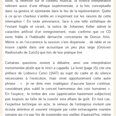
texte, la réflexion sur le contenu musical, la licence interprétative
relèvent aussi d’une éthique expérimentale, à la fois conceptuelle
dans sa genèse et spontanée dans le feu de la représentation. Quitte
à ce qu’un chanteur s’arrête en s’exprimant sur les raisons de cette
interruption ! En toute prévenance, face à une telle esthétique de
l’instant fragile et vivant, la notice de Johannes Keller admet le
caractère artificiel d’un enregistrement, mais confirme que ce CD
reste fidèle à l’habituelle démarche concertante de Domus Artis.
Même si en l’occurrence la session s’est dispensée… de table et se
trouve captée dans une acoustique un peu plus large (
Grosses
Radiostudio
de Zurich) que lors de leur pratique
live
.
Certaines questions restent à débattre, ainsi une interprétation
instrumentée plutôt que le strict
a cappella
. Le livret (page 15) cite une
préface de Lodovico Cenci (1647) au sujet du cadre et du silence
nécessaires à l’exécution, mais omet opportunément cette autre
phrase : « je ne dote mes madrigaux d’aucune basse continue,
considérant plus subtil le concert harmonieux des voix humaines ».
En l’espèce, le timbre des voix (appréciation hautement subjective)
pas toujours au faîte de la suavité sera affaire de goût. En tout cas,
l’expertise technique en acte, le sérieux de l’entreprise invitent une
écoute attentive et souvent intriguée par cette extravagante manière
romaine qui n’a pas fini de surprendre nos oreilles d’aujourd’hui, même