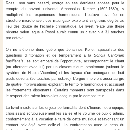
Rossi, non sans hasard, exerça en ses dernières années pour le
compte du savant universel Athanasius Kircher (1602-1680), y
multipliant les expériences harmoniques. L’octave revisitée en
structure microtonale : ces madrigaux exploitent vingt-trois degrés au
lieu des douze de l’échelle chromatique. Le livret relate une thèse
récente selon laquelle Rossi aurait connu un clavecin à 31 touches
par octave.
On ne s’étonne donc guère que Johannes Keller, spécialiste des
questions d’intonation et de tempérament à la
Schola Cantorum
basiliensis
, se soit emparé de l’opportunité, accompagnant le chant
(ou alternant avec lui) par un clavemusicum omnitonum (suivant le
système de Nicola Vicentino) et les tuyaux d’un arciorgano de huit
pieds ouverts (36 touches par octave). L’orgue intervient aussi au gré
de quatre improvisations explorant le territoire harmonique et accusant
les frottements dissonants. Certains moments sont transposés dans
le respect des micro-intervalles conçus par le compositeur.
Le livret insiste sur les enjeux performatifs dont s’honore notre équipe,
choisissant scrupuleusement les salles et le volume de public admis,
conformément à la vocation élitaire de cette musique et favorisant un
contact privilégié avec celle-ci. La confrontation avec le sens du