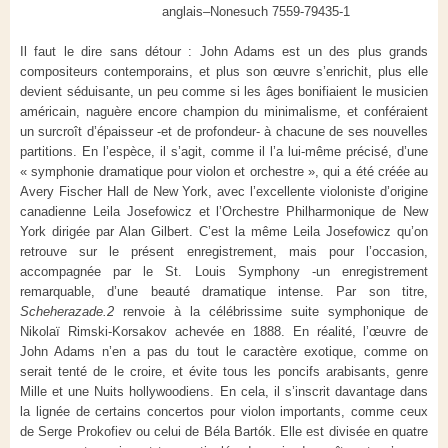
anglais–Nonesuch 7559-79435-1
Il faut le dire sans détour : John Adams est un des plus grands
compositeurs contemporains, et plus son œuvre s’enrichit, plus elle
devient séduisante, un peu comme si les âges bonifiaient le musicien
américain, naguère encore champion du minimalisme, et conféraient
un surcroît d’épaisseur -et de profondeur- à chacune de ses nouvelles
partitions. En l’espèce, il s’agit, comme il l’a lui-même précisé, d’une
« symphonie dramatique pour violon et orchestre », qui a été créée au
Avery Fischer Hall de New York, avec l’excellente violoniste d’origine
canadienne Leila Josefowicz et l’Orchestre Philharmonique de New
York dirigée par Alan Gilbert. C’est la même Leila Josefowicz qu’on
retrouve sur le présent enregistrement, mais pour l’occasion,
accompagnée par le St. Louis Symphony -un enregistrement
remarquable, d’une beauté dramatique intense. Par son titre,
Scheherazade.2
renvoie à la célébrissime suite symphonique de
Nikolaï Rimski-Korsakov achevée en 1888. En réalité, l’œuvre de
John Adams n’en a pas du tout le caractère exotique, comme on
serait tenté de le croire, et évite tous les poncifs arabisants, genre
Mille et une Nuits hollywoodiens. En cela, il s’inscrit davantage dans
la lignée de certains concertos pour violon importants, comme ceux
de Serge Prokofiev ou celui de Béla Bartók. Elle est divisée en quatre