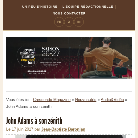
Skip
Aller
UN PEU D'HISTOIRE
L'ÉQUIPE RÉDACTIONNELLE
to
à
NOUS CONTACTER
Content
la
FB
X
IN
navigation
Vous êtes ici :
Crescendo Magazine
»
Nouveautés
»
Audio&Vidéo
»
John Adams à son zénith
John Adams à son zénith
Le 17 juin 2017
par
Jean-Baptiste Baronian