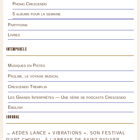
Phono.Crescendo
5 albums pour la semaine
Partitions
Livres
INTEMPORELS
Musiques en Pistes
Pauline, le voyage musical
Crescendo Tremplin
Les Grands Interprètes — Une série de podcasts Crescendo
English
JOURNAL
→ AEDES LANCE « VIBRATIONS », SON FESTIVAL
D'ART CHORAL, À L'ABBAYE DE SAINT-RIQUIER