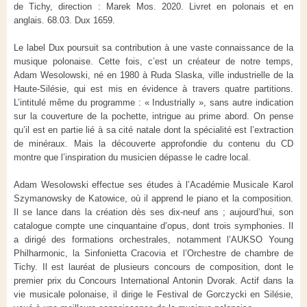
de Tichy, direction : Marek Mos. 2020. Livret en polonais et en
anglais. 68.03. Dux 1659.
Le label Dux poursuit sa contribution à une vaste connaissance de la
musique polonaise. Cette fois, c’est un créateur de notre temps,
Adam Wesolowski, né en 1980 à Ruda Slaska, ville industrielle de la
Haute-Silésie, qui est mis en évidence à travers quatre partitions.
L’intitulé même du programme : « Industrially », sans autre indication
sur la couverture de la pochette, intrigue au prime abord. On pense
qu’il est en partie lié à sa cité natale dont la spécialité est l’extraction
de minéraux. Mais la découverte approfondie du contenu du CD
montre que l’inspiration du musicien dépasse le cadre local.
Adam Wesolowski effectue ses études à l’Académie Musicale Karol
Szymanowsky de Katowice, où il apprend le piano et la composition.
Il se lance dans la création dès ses dix-neuf ans ; aujourd’hui, son
catalogue compte une cinquantaine d’opus, dont trois symphonies. Il
a dirigé des formations orchestrales, notamment l’AUKSO Young
Philharmonic, la Sinfonietta Cracovia et l’Orchestre de chambre de
Tichy. Il est lauréat de plusieurs concours de composition, dont le
premier prix du Concours International Antonin Dvorak. Actif dans la
vie musicale polonaise, il dirige le Festival de Gorczycki en Silésie,