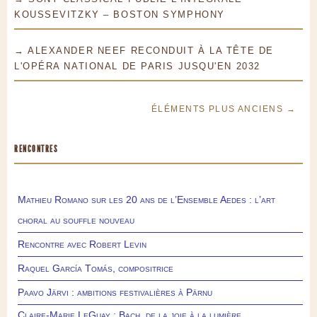
KOUSSEVITZKY – BOSTON SYMPHONY
→ ALEXANDER NEEF RECONDUIT À LA TÊTE DE
L'OPÉRA NATIONAL DE PARIS JUSQU'EN 2032
ÉLÉMENTS PLUS ANCIENS →
RENCONTRES
Mathieu Romano sur les 20 ans de l’Ensemble Aedes : l’art
choral au souffle nouveau
Rencontre avec Robert Levin
Raquel García Tomás, compositrice
Paavo Järvi : ambitions festivalières à Pärnu
Claire-Marie LeGuay : Bach, de la joie à la lumière