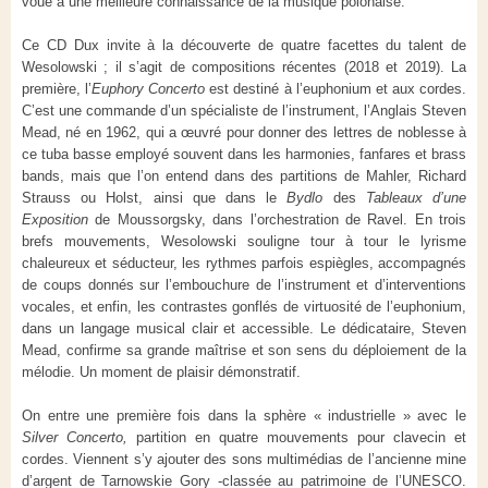
voué à une meilleure connaissance de la musique polonaise.
Ce CD Dux invite à la découverte de quatre facettes du talent de
Wesolowski ; il s’agit de compositions récentes (2018 et 2019). La
première, l’
Euphory Concerto
est destiné à l’euphonium et aux cordes.
C’est une commande d’un spécialiste de l’instrument, l’Anglais Steven
Mead, né en 1962, qui a œuvré pour donner des lettres de noblesse à
ce tuba basse employé souvent dans les harmonies, fanfares et brass
bands, mais que l’on entend dans des partitions de Mahler, Richard
Strauss ou Holst, ainsi que dans le
Bydlo
des
Tableaux d’une
Exposition
de Moussorgsky, dans l’orchestration de Ravel. En trois
brefs mouvements, Wesolowski souligne tour à tour le lyrisme
chaleureux et séducteur, les rythmes parfois espiègles, accompagnés
de coups donnés sur l’embouchure de l’instrument et d’interventions
vocales, et enfin, les contrastes gonflés de virtuosité de l’euphonium,
dans un langage musical clair et accessible. Le dédicataire, Steven
Mead, confirme sa grande maîtrise et son sens du déploiement de la
mélodie. Un moment de plaisir démonstratif.
On entre une première fois dans la sphère « industrielle » avec le
Silver Concerto,
partition en quatre mouvements pour clavecin et
cordes. Viennent s’y ajouter des sons multimédias de l’ancienne mine
d’argent de Tarnowskie Gory -classée au patrimoine de l’UNESCO.