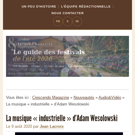
Skip
Aller
UN PEU D'HISTOIRE
L'ÉQUIPE RÉDACTIONNELLE
to
à
NOUS CONTACTER
Content
la
FB
X
IN
navigation
Vous êtes ici :
Crescendo Magazine
»
Nouveautés
»
Audio&Vidéo
»
La musique « industrielle » d’Adam Wesolowski
La musique « industrielle » d’Adam Wesolowski
Le 9 août 2020
par
Jean Lacroix