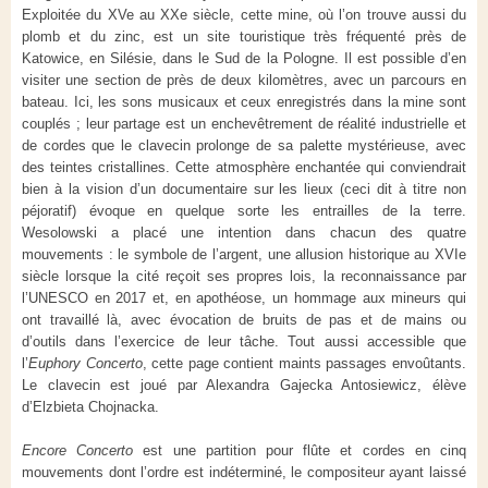
Exploitée du XVe au XXe siècle, cette mine, où l’on trouve aussi du
plomb et du zinc, est un site touristique très fréquenté près de
Katowice, en Silésie, dans le Sud de la Pologne. Il est possible d’en
visiter une section de près de deux kilomètres, avec un parcours en
bateau. Ici, les sons musicaux et ceux enregistrés dans la mine sont
couplés ; leur partage est un enchevêtrement de réalité industrielle et
de cordes que le clavecin prolonge de sa palette mystérieuse, avec
des teintes cristallines. Cette atmosphère enchantée qui conviendrait
bien à la vision d’un documentaire sur les lieux (ceci dit à titre non
péjoratif) évoque en quelque sorte les entrailles de la terre.
Wesolowski a placé une intention dans chacun des quatre
mouvements : le symbole de l’argent, une allusion historique au XVIe
siècle lorsque la cité reçoit ses propres lois, la reconnaissance par
l’UNESCO en 2017 et, en apothéose, un hommage aux mineurs qui
ont travaillé là, avec évocation de bruits de pas et de mains ou
d’outils dans l’exercice de leur tâche. Tout aussi accessible que
l’
Euphory Concerto
, cette page contient maints passages envoûtants.
Le clavecin est joué par Alexandra Gajecka Antosiewicz, élève
d’Elzbieta Chojnacka.
Encore Concerto
est une partition pour flûte et cordes en cinq
mouvements dont l’ordre est indéterminé, le compositeur ayant laissé