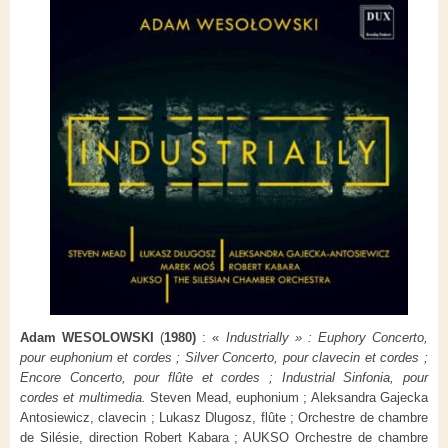
Adam WESOLOWSKI
(
1980)
: «
Industrially » : Euphory Concerto,
pour euphonium et cordes ; Silver Concerto, pour clavecin et cordes ;
Encore Concerto, pour flûte et cordes ; Industrial Sinfonia, pour
cordes et multimedia.
Steven Mead, euphonium ; Aleksandra Gajecka
Antosiewicz, clavecin ; Lukasz Dlugosz, flûte ; Orchestre de chambre
de Silésie, direction Robert Kabara ; AUKSO Orchestre de chambre