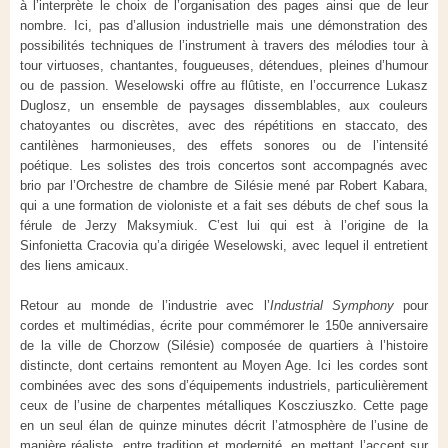
à l’interprète le choix de l’organisation des pages ainsi que de leur
nombre. Ici, pas d’allusion industrielle mais une démonstration des
possibilités techniques de l’instrument à travers des mélodies tour à
tour virtuoses, chantantes, fougueuses, détendues, pleines d’humour
ou de passion. Weselowski offre au flûtiste, en l’occurrence Lukasz
Duglosz, un ensemble de paysages dissemblables, aux couleurs
chatoyantes ou discrètes, avec des répétitions en staccato, des
cantilènes harmonieuses, des effets sonores ou de l’intensité
poétique. Les solistes des trois concertos sont accompagnés avec
brio par l’Orchestre de chambre de Silésie mené par Robert Kabara,
qui a une formation de violoniste et a fait ses débuts de chef sous la
férule de Jerzy Maksymiuk. C’est lui qui est à l’origine de la
Sinfonietta Cracovia qu’a dirigée Weselowski, avec lequel il entretient
des liens amicaux.
Retour au monde de l’industrie avec l’
Industrial Symphony
pour
cordes et multimédias, écrite pour commémorer le 150
e
anniversaire
de la ville de Chorzow (Silésie) composée de quartiers à l’histoire
distincte, dont certains remontent au Moyen Age. Ici les cordes sont
combinées avec des sons d’équipements industriels, particulièrement
ceux de l’usine de charpentes métalliques Koscziuszko. Cette page
en un seul élan de quinze minutes décrit l’atmosphère de l’usine de
manière réaliste, entre tradition et modernité, en mettant l’accent sur