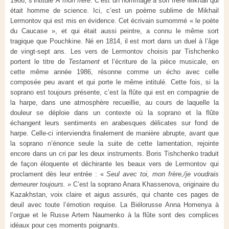
1986, s’intitule
A mon frère
. C’est un hommage à son frère Mikhail qui
était homme de science. Ici, c’est
un poème sublime de Mikhail
Lermontov qui est mis en évidence. Cet écrivain surnommé « le poète
du Caucase », et qui était aussi peintre, a connu le même sort
tragique que Pouchkine. Né en 1814, il est mort dans un duel à l’âge
de vingt-sept ans. Les vers de Lermontov choisis par Tishchenko
portent le titre de
Testament
et l’écriture de la pièce musicale, en
cette même année 1986, résonne comme un écho avec celle
composée peu avant et qui porte le même intitulé. Cette fois, si la
soprano est toujours présente, c’est la flûte qui est en compagnie de
la harpe, dans une atmosphère recueillie, au cours de laquelle la
douleur se déploie dans un contexte où la soprano et la flûte
échangent leurs sentiments en arabesques délicates sur fond de
harpe. Celle-ci interviendra finalement de manière abrupte, avant que
la soprano n’énonce seule la suite de cette lamentation, rejointe
encore dans un cri par les deux instruments. Boris Tishchenko traduit
de façon éloquente et déchirante les beaux vers de Lermontov qui
proclament dès leur entrée : «
Seul avec toi, mon frère,/je voudrais
demeurer toujours. »
C’est la soprano Anara Khassenova, originaire du
Kazakhstan, voix claire et aigus assurés, qui chante ces pages de
deuil avec toute l’émotion requise. La Biélorusse Anna Homenya à
l’orgue et le Russe Artem Naumenko à la flûte sont des complices
idéaux pour ces moments poignants.