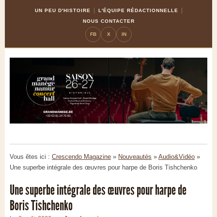
Skip
Aller
UN PEU D'HISTOIRE
L'ÉQUIPE RÉDACTIONNELLE
to
à
NOUS CONTACTER
Content
la
FB
X
IN
navigation
Vous êtes ici :
Crescendo Magazine
»
Nouveautés
»
Audio&Vidéo
»
Une superbe intégrale des œuvres pour harpe de Boris Tishchenko
Une superbe intégrale des œuvres pour harpe de
Boris Tishchenko