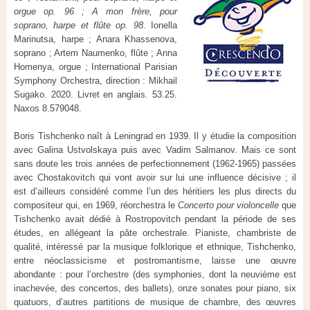
orgue op. 96 ; A mon frère, pour
soprano, harpe et flûte op. 98
. Ionella
Marinutsa, harpe ; Anara Khassenova,
soprano ; Artem Naumenko, flûte ; Anna
Homenya, orgue ; International Parisian
Symphony Orchestra, direction : Mikhail
Sugako. 2020. Livret en anglais. 53.25.
Naxos 8.579048.
Boris Tishchenko naît à Leningrad en 1939. Il y étudie la composition
avec Galina Ustvolskaya puis avec Vadim Salmanov. Mais ce sont
sans doute les trois années de perfectionnement (1962-1965) passées
avec Chostakovitch qui vont avoir sur lui une influence décisive ; il
est d’ailleurs considéré comme l’un des héritiers les plus directs du
compositeur qui, en 1969, réorchestra le
Concerto pour violoncelle
que
Tishchenko avait dédié à Rostropovitch pendant la période de ses
études, en allégeant la pâte orchestrale. Pianiste, chambriste de
qualité, intéressé par la musique folklorique et ethnique, Tishchenko,
entre néoclassicisme et postromantisme, laisse une œuvre
abondante : pour l’orchestre (des symphonies, dont la neuvième est
inachevée, des concertos, des ballets), onze sonates pour piano, six
quatuors, d’autres partitions de musique de chambre, des œuvres