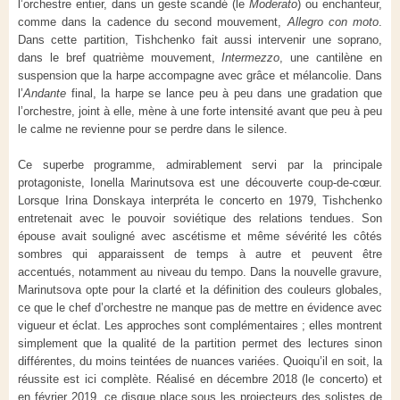
l’orchestre entier, dans un geste scandé (le
Moderato
) ou enchanteur,
comme dans la cadence du second mouvement,
Allegro con moto
.
Dans cette partition, Tishchenko fait aussi intervenir une soprano,
dans le bref quatrième mouvement,
Intermezzo
, une cantilène en
suspension que la harpe accompagne avec grâce et mélancolie. Dans
l’
Andante
final, la harpe se lance peu à peu dans une gradation que
l’orchestre, joint à elle, mène à une forte intensité avant que peu à peu
le calme ne revienne pour se perdre dans le silence.
Ce superbe programme, admirablement servi par la principale
protagoniste, Ionella Marinutsova est une découverte coup-de-cœur.
Lorsque Irina Donskaya interpréta le concerto en 1979, Tishchenko
entretenait avec le pouvoir soviétique des relations tendues. Son
épouse avait souligné avec ascétisme et même sévérité les côtés
sombres qui apparaissent de temps à autre et peuvent être
accentués, notamment au niveau du tempo. Dans la nouvelle gravure,
Marinutsova opte pour la clarté et la définition des couleurs globales,
ce que le chef d’orchestre ne manque pas de mettre en évidence avec
vigueur et éclat. Les approches sont complémentaires ; elles montrent
simplement que la qualité de la partition permet des lectures sinon
différentes, du moins teintées de nuances variées. Quoiqu’il en soit, la
réussite est ici complète. Réalisé en décembre 2018 (le concerto) et
en février 2019, ce disque place sous les projecteurs des solistes de