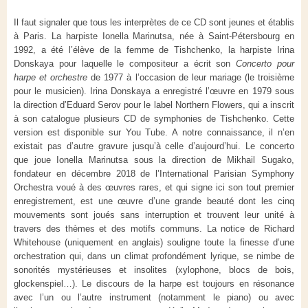
Il faut signaler que tous les interprètes de ce CD sont jeunes et établis
à Paris. La harpiste Ionella Marinutsa, née à Saint-Pétersbourg en
1992, a été l’élève de la femme de Tishchenko, la harpiste Irina
Donskaya pour laquelle le compositeur a écrit son
Concerto pour
harpe et orchestre
de 1977 à l’occasion de leur mariage (le troisième
pour le musicien). Irina Donskaya a enregistré l’œuvre en 1979 sous
la direction d’Eduard Serov pour le label Northern Flowers, qui a inscrit
à son catalogue plusieurs CD de symphonies de Tishchenko. Cette
version est disponible sur You Tube. A notre connaissance, il n’en
existait pas d’autre gravure jusqu’à celle d’aujourd’hui. Le concerto
que joue Ionella Marinutsa sous la direction de Mikhail Sugako,
fondateur en décembre 2018 de l’International Parisian Symphony
Orchestra voué à des œuvres rares, et qui signe ici son tout premier
enregistrement, est une œuvre d’une grande beauté dont les cinq
mouvements sont joués sans interruption et trouvent leur unité à
travers des thèmes et des motifs communs. La notice de Richard
Whitehouse (uniquement en anglais) souligne toute la finesse d’une
orchestration qui, dans un climat profondément lyrique, se nimbe de
sonorités mystérieuses et insolites (xylophone, blocs de bois,
glockenspiel…). Le discours de la harpe est toujours en résonance
avec l’un ou l’autre instrument (notamment le piano) ou avec