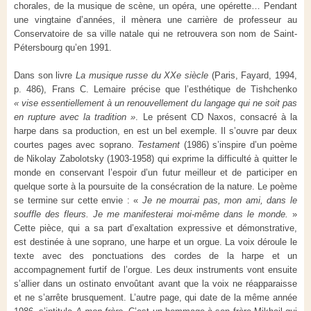
chorales, de la musique de scène, un opéra, une opérette… Pendant
une vingtaine d’années, il mènera une carrière de professeur au
Conservatoire de sa ville natale qui ne retrouvera son nom de Saint-
Pétersbourg qu’en 1991.
Dans son livre
La musique russe du XXe siècle
(Paris, Fayard, 1994,
p. 486), Frans C. Lemaire précise que l’esthétique de Tishchenko
« vise essentiellement à un renouvellement du langage qui ne soit pas
en rupture avec la tradition »
. Le présent CD Naxos, consacré à la
harpe dans sa production, en est un bel exemple. Il s’ouvre par deux
courtes pages avec soprano.
Testament
(1986) s’inspire d’un poème
de Nikolay Zabolotsky (1903-1958) qui exprime la difficulté à quitter le
monde en conservant l’espoir d’un futur meilleur et de participer en
quelque sorte à la poursuite de la consécration de la nature. Le poème
se termine sur cette envie : «
Je ne mourrai pas, mon ami, dans le
souffle des fleurs. Je me manifesterai moi-même dans le monde.
»
Cette pièce, qui a sa part d’exaltation expressive et démonstrative,
est destinée à une soprano, une harpe et un orgue. La voix déroule le
texte avec des ponctuations des cordes de la harpe et un
accompagnement furtif de l’orgue. Les deux instruments vont ensuite
s’allier dans un ostinato envoûtant avant que la voix ne réapparaisse
et ne s’arrête brusquement. L’autre page, qui date de la même année