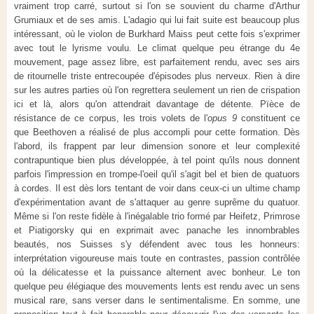
vraiment trop carré, surtout si l'on se souvient du charme d'Arthur
Grumiaux et de ses amis. L'adagio qui lui fait suite est beaucoup plus
intéressant, où le violon de Burkhard Maiss peut cette fois s'exprimer
avec tout le lyrisme voulu. Le climat quelque peu étrange du 4e
mouvement, page assez libre, est parfaitement rendu, avec ses airs
de ritournelle triste entrecoupée d'épisodes plus nerveux. Rien à dire
sur les autres parties où l'on regrettera seulement un rien de crispation
ici et là, alors qu'on attendrait davantage de détente. Pïèce de
résistance de ce corpus, les trois volets de l'
opus 9
constituent ce
que Beethoven a réalisé de plus accompli pour cette formation. Dès
l'abord, ils frappent par leur dimension sonore et leur complexité
contrapuntique bien plus développée, à tel point qu'ils nous donnent
parfois l'impression en trompe-l'oeil qu'il s'agit bel et bien de quatuors
à cordes. Il est dès lors tentant de voir dans ceux-ci un ultime champ
d'expérimentation avant de s'attaquer au genre suprême du quatuor.
Même si l'on reste fidèle à l'inégalable trio formé par Heifetz, Primrose
et Piatigorsky qui en exprimait avec panache les innombrables
beautés, nos Suisses s'y défendent avec tous les honneurs:
interprétation vigoureuse mais toute en contrastes, passion contrôlée
où la délicatesse et la puissance alternent avec bonheur. Le ton
quelque peu élégiaque des mouvements lents est rendu avec un sens
musical rare, sans verser dans le sentimentalisme. En somme, une