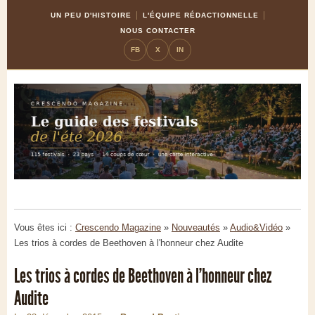
Skip
Aller
UN PEU D'HISTOIRE
L'ÉQUIPE RÉDACTIONNELLE
to
à
NOUS CONTACTER
Content
la
FB
X
IN
navigation
Vous êtes ici :
Crescendo Magazine
»
Nouveautés
»
Audio&Vidéo
»
Les trios à cordes de Beethoven à l'honneur chez Audite
Les trios à cordes de Beethoven à l'honneur chez
Audite