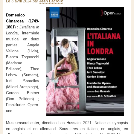
Le 3 avril 2024
par
Jean Lacroix
Domenico
Cimarosa (1749-
1801)
:
L’Italiana in
Londra
, intermède
musical en deux
parties. Angela
Vallone (Livia),
Bianca Tognocchi
(Madame
Brillante), Theo
Lebow (Sumers),
Iurii Samoilov
(Milord Arespingh),
Gordon Bintner
(Don Polidoro) ;
Frankfurter Opern-
und
Museumsorchester, direction Leo Hussain. 2021. Notice et synopsis
en anglais et en allemand. Sous-titres en italien, en anglais, en