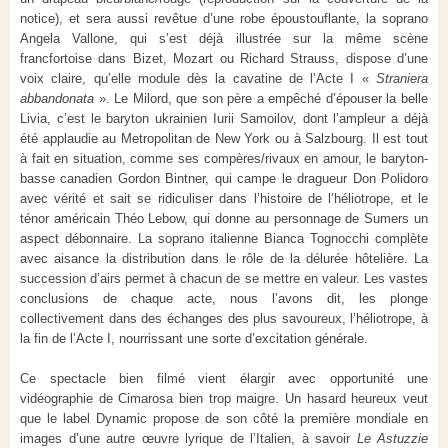
notice), et sera aussi revêtue d’une robe époustouflante, la soprano
Angela Vallone, qui s’est déjà illustrée sur la même scène
francfortoise dans Bizet, Mozart ou Richard Strauss, dispose d’une
voix claire, qu’elle module dès la cavatine de l’Acte I «
Straniera
abbandonata
». Le Milord, que son père a empêché d’épouser la belle
Livia, c’est le baryton ukrainien Iurii Samoilov, dont l’ampleur a déjà
été applaudie au Metropolitan de New York ou à Salzbourg. Il est tout
à fait en situation, comme ses compères/rivaux en amour, le baryton-
basse canadien Gordon Bintner, qui campe le dragueur Don Polidoro
avec vérité et sait se ridiculiser dans l’histoire de l’héliotrope, et le
ténor américain Théo Lebow, qui donne au personnage de Sumers un
aspect débonnaire. La soprano italienne Bianca Tognocchi complète
avec aisance la distribution dans le rôle de la délurée hôtelière. La
succession d’airs permet à chacun de se mettre en valeur. Les vastes
conclusions de chaque acte, nous l’avons dit, les plonge
collectivement dans des échanges des plus savoureux, l’héliotrope, à
la fin de l’Acte I, nourrissant une sorte d’excitation générale.
Ce spectacle bien filmé vient élargir avec opportunité une
vidéographie de Cimarosa bien trop maigre. Un hasard heureux veut
que le label Dynamic propose de son côté la première mondiale en
images d’une autre œuvre lyrique de l’Italien, à savoir
Le Astuzzie