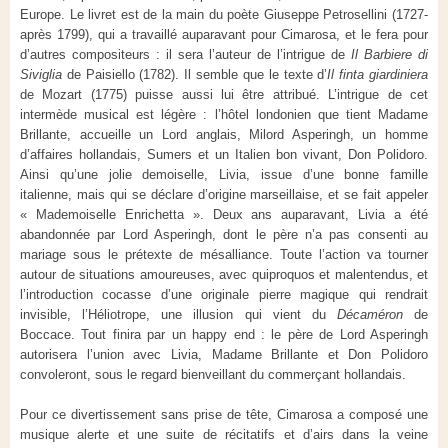
Europe. Le livret est de la main du poète Giuseppe Petrosellini (1727-
après 1799), qui a travaillé auparavant pour Cimarosa, et le fera pour
d’autres compositeurs : il sera l’auteur de l’intrigue de
Il Barbiere di
Siviglia
de Paisiello (1782). Il semble que le texte d’
Il finta giardiniera
de Mozart (1775) puisse aussi lui être attribué. L’intrigue de cet
intermède musical est légère : l’hôtel londonien que tient Madame
Brillante, accueille un Lord anglais, Milord Asperingh, un homme
d’affaires hollandais, Sumers et un Italien bon vivant, Don Polidoro.
Ainsi qu’une jolie demoiselle, Livia, issue d’une bonne famille
italienne, mais qui se déclare d’origine marseillaise, et se fait appeler
« Mademoiselle Enrichetta ». Deux ans auparavant, Livia a été
abandonnée par Lord Asperingh, dont le père n’a pas consenti au
mariage sous le prétexte de mésalliance. Toute l’action va tourner
autour de situations amoureuses, avec quiproquos et malentendus, et
l’introduction cocasse d’une originale pierre magique qui rendrait
invisible, l’Héliotrope, une illusion qui vient du
Décaméron
de
Boccace. Tout finira par un happy end : le père de Lord Asperingh
autorisera l’union avec Livia, Madame Brillante et Don Polidoro
convoleront, sous le regard bienveillant du commerçant hollandais.
Pour ce divertissement sans prise de tête, Cimarosa a composé une
musique alerte et une suite de récitatifs et d’airs dans la veine