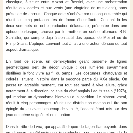
classique, à situer entre Mozart et Rossini, avec une orchestration
réduite aux cordes et aux vents (une vingtaine de musiciens), sans
présence de chœurs. Chaque acte s’achève par un long ensemble qui
réunit les cinq protagonistes de façon ébouriffante. Ce sont là les
deux sommets de cette production délassante, présentée dans une
optique burlesque, choisie par le metteur en scène allemand R.B.
Schlatter, qui compte déjà à son actif des opéras de Mozart ou de
Philip Glass. L’optique convient tout à fait à une action dénuée de tout
aspect dramatique.
En fond de scène, un demi-cylindre géant parsemé de lignes
géométriques sert de décor unique ; des lumières savamment
distillées le font vivre au fil du temps. Les costumes, chatoyants et
colorés, situent l’histoire dans la seconde partie du XXe siècle. On
passe un agréable moment, car tout est mené à vive allure, grâce
notamment à la direction incisive du chef anglais Leo Hussain (°1978),
qui imprime un dynamisme bienvenu à la partition. Le plateau vocal,
réduit à cinq personnages, réunit une distribution maison qui tire son
épingle du jeu avec beaucoup de vitalité, l’accent étant mis sur des
jeux de scène soignés et en situation.
Dans le rôle de Livia, qui apparaît drapée de façon flamboyante dans
un drapeau bleu/blanc/rouge (reproduction sur la couverture de la