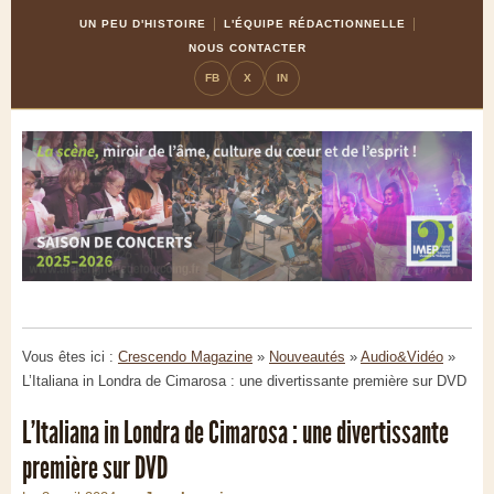
Skip
Aller
UN PEU D'HISTOIRE
L'ÉQUIPE RÉDACTIONNELLE
to
à
NOUS CONTACTER
Content
la
FB
X
IN
navigation
Vous êtes ici :
Crescendo Magazine
»
Nouveautés
»
Audio&Vidéo
»
L’Italiana in Londra de Cimarosa : une divertissante première sur DVD
L’Italiana in Londra de Cimarosa : une divertissante
première sur DVD