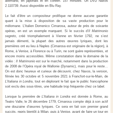
allemand, en japonais et en coréen. 157 minutes. Un DVD Naxos
2.110739. Aussi disponible en Blu Ray.
Le fait d’être un compositeur prolifique ne donne aucune garantie
quant à la mise à disposition de sa vaste production pour le
mélomane. L’Italien Domenico Cimarosa, auteur de près de soixante
opéras, en est un exemple marquant. Si le succès d’
Il Matrimonio
segreto
, créé triomphalement à Vienne en février 1792, ne s’est
jamais démenti, la plupart des autres œuvres lyriques, dont les
premières ont eu lieu à Naples (Cimarosa est originaire de la région), à
Rome, à Venise, à Florence ou à Turin, ne sont guère représentées, et
encore moins accessibles. Même constatation dans le domaine de la
vidéo :
Il Matrimonio
est sur le marché, notamment dans la production
de 2008 de l’Opéra royal de Wallonie (Dynamic), mais pour le reste…
On est donc heureux et curieux de découvrir, chez Naxos, la version,
filmée les 30 octobre et 5 novembre 2021 à Francfort-sur-le-Main, de
L’Italiana in Londra
, tout en déplorant le fait que le public francophone
soit exclu des sous-titres, une habitude trop fréquente chez ce label.
Lorsque la première de
L’Italiana in Londra
est donnée à Rome, au
Teatro Valle, le 26 décembre 1779, Cimarosa compte déjà à son actif
une douzaine d’œuvres lyriques. Ce sera en fait son premier grand
succès, repris bientôt à Milan, puis à Venise, avant de faire un tour en