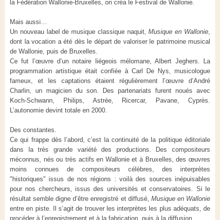
la Fédération Wallonie-Bruxelles, on créa le Festival de Wallonie.
Mais aussi…
Un nouveau label de musique classique naquit,
Musique en Wallonie
,
dont la vocation a été dès le départ de valoriser le patrimoine musical
de Wallonie, puis de Bruxelles.
Ce fut l’œuvre d’un notaire liégeois mélomane, Albert Jeghers. La
programmation artistique était confiée à Carl De Nys, musicologue
fameux, et les captations étaient régulièrement l’œuvre d’André
Charlin, un magicien du son. Des partenariats furent noués avec
Koch-Schwann, Philips, Astrée, Ricercar, Pavane, Cyprès.
L’autonomie devint totale en 2000.
Des constantes.
Ce qui frappe dès l’abord, c’est la continuité de la politique éditoriale
dans la très grande variété des productions. Des compositeurs
méconnus, nés ou très actifs en Wallonie et à Bruxelles, des œuvres
moins connues de compositeurs célèbres, des interprètes
"historiques" issus de nos régions : voilà des sources inépuisables
pour nos chercheurs, issus des universités et conservatoires. Si le
résultat semble digne d’être enregistré et diffusé,
Musique en Wallonie
entre en piste. Il s’agit de trouver les interprètes les plus adéquats, de
procéder à l’enregistrement et à la fabrication, puis à la diffusion.