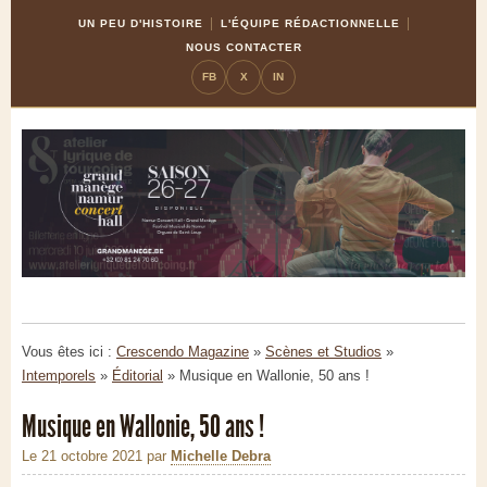
Skip
Aller
UN PEU D'HISTOIRE
L'ÉQUIPE RÉDACTIONNELLE
to
à
NOUS CONTACTER
Content
la
FB
X
IN
navigation
Vous êtes ici :
Crescendo Magazine
»
Scènes et Studios
»
Intemporels
»
Éditorial
»
Musique en Wallonie, 50 ans !
Musique en Wallonie, 50 ans !
Le 21 octobre 2021
par
Michelle Debra