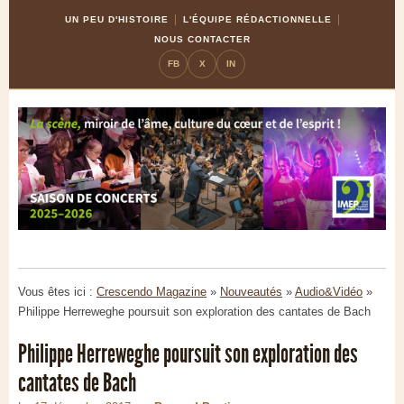
Skip
Aller
UN PEU D'HISTOIRE
L'ÉQUIPE RÉDACTIONNELLE
to
à
NOUS CONTACTER
Content
la
FB
X
IN
navigation
Vous êtes ici :
Crescendo Magazine
»
Nouveautés
»
Audio&Vidéo
»
Philippe Herreweghe poursuit son exploration des cantates de Bach
Philippe Herreweghe poursuit son exploration des
cantates de Bach