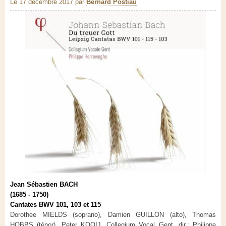
Le 17 décembre 2017
par
Bernard Postiau
Jean Sébastien BACH
(1685 - 1750)
Cantates BWV 101, 103 et 115
Dorothee MIELDS (soprano), Damien GUILLON (alto), Thomas
HOBBS (ténor), Peter KOOIJ, Collegium Vocal Gent, dir.: Philippe