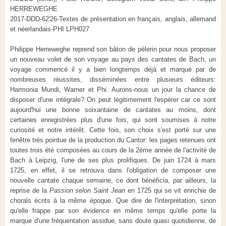
HERREWEGHE
2017-DDD-62'26-Textes de présentation en français, anglais, allemand
et néerlandais-PHI LPH027
Philippe Herreweghe reprend son bâton de pèlerin pour nous proposer
un nouveau volet de son voyage au pays des cantates de Bach, un
voyage commencé il y a bien longtemps déjà et marqué par de
nombreuses réussites, disséminées entre plusieurs éditeurs:
Harmonia Mundi, Warner et Phi. Aurons-nous un jour la chance de
disposer d'une intégrale? On peut légitimement l'espérer car ce sont
aujourd'hui une bonne soixantaine de cantates au moins, dont
certaines enregistrées plus d'une fois, qui sont soumises à notre
curiosité et notre intérêt. Cette fois, son choix s'est porté sur une
fenêtre très pointue de la production du Cantor: les pages retenues ont
toutes trois été composées au cours de la 2ème année de l'activité de
Bach à Leipzig, l'une de ses plus prolifiques. De juin 1724 à mars
1725, en effet, il se retrouva dans l'obligation de composer une
nouvelle cantate chaque semaine, ce dont bénéficia, par ailleurs, la
reprise de la
Passion selon Saint Jean
en 1725 qui se vit enrichie de
chorals écrits à la même époque. Que dire de l'interprétation, sinon
qu'elle frappe par son évidence en même temps qu'elle porte la
marque d'une fréquentation assidue, sans doute quasi quotidienne, de