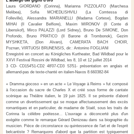
L'albergo del giglio d'oro
Laura GIORDANO (Corinna), Marianna PIZZOLATO (Marchesa
Melibea), Sofia MCHEDLISHVILI (La Comtessa di
Folleville), Alessandra MARIANELLI (Madama Cortese), Bogdan
MIHAI (Il Cavalier Belfiore), Maxim MIRONOV (Il Conte di
Libenskof), Mirco PALAZZI (Lord Sidney), Bruno De SIMONE, Don
Profondo, Bruno PRATICO (Il Barone di Trombonok), Gezim
MYSHKETA, (Don Alvaro), CAMERATA BACH CHOIR,
Poznan, VIRTUOSI BRUNENSIS, dir.: Antonino FOGLIANI
Enregistré en concert au Königliches Kurtheater, Bad Wildbad pour le
XXVI Festival Rossini de Wildbad, les 8, 10 et 12 juillet 2014
3 CD- CD154'51-CD2 48'07-CD3 53'51- présentation en anglais et
allemand-pas de texte-chanté en italien-Naxos 8.660382-84
« Dramma giocoso » en un acte « Le Voyage à Reims » fut composé
à l'occasion du sacre de Charles X et créé sous forme de cantate
scénique au Théâtre italien, le 19 juin 1825. Il se présente d'abord
comme un divertissement qui se moque affectueusement des excès
romantiques et en particulier, de madame de Staël, sous les traits de
Corinna la célèbre poétesse... L'ouvrage a déconcerté plus d'un
exégète comme le remarque Gérard Denizeau dans sa biographie du
musicien. Pièce de circonstance ou quintessence de l'art et de l'esprit
belcantiste ? Remarquons d'abord que la partition est typiquement