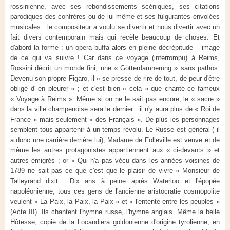
rossinienne, avec ses rebondissements scéniques, ses citations
parodiques des confrères ou de lui-même et ses fulgurantes envolées
musicales : le compositeur a voulu se divertir et nous divertir avec un
fait divers contemporain mais qui recèle beaucoup de choses. Et
d'abord la forme : un opera buffa alors en pleine décrépitude – image
de ce qui va suivre ! Car dans ce voyage (interrompu) à Reims,
Rossini décrit un monde fini, une « Götterdamnerung » sans pathos.
Devenu son propre Figaro, il « se presse de rire de tout, de peur d'être
obligé d' en pleurer » ; et c'est bien « cela » que chante ce fameux
« Voyage à Reims ». Même si on ne le sait pas encore, le « sacre »
dans la ville champenoise sera le dernier : il n'y aura plus de « Roi de
France » mais seulement « des Français ». De plus les personnages
semblent tous appartenir à un temps révolu. Le Russe est général ( il
a donc une carrière derrière lui), Madame de Folleville est veuve et de
même les autres protagonistes appartiennent aux « ci-devants » et
autres émigrés ; or « Qui n'a pas vécu dans les années voisines de
1789 ne sait pas ce que c'est que le plaisir de vivre » Monsieur de
Talleyrand dixit... Dix ans à peine après Waterloo et l'épopée
napoléonienne, tous ces gens de l'ancienne aristocratie cosmopolite
veulent « La Paix, la Paix, la Paix » et « l'entente entre les peuples »
(Acte III). Ils chantent l'hymne russe, l'hymne anglais. Même la belle
Hôtesse, copie de la Locandiera goldonienne d'origine tyrolienne, en