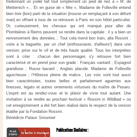
fredonnant un yodel fait tout simplement un pied de nez à « M. de
Metternich »... Et en guise de « fête », Madame de Folleville entend
bien tirer (bon) parti de la situation (trouver un remplaçant à son défunt
mari) en offrant à tous de se retrouver à Paris en son hôtel particulier.
Or, curieusement, les chevaux qui ont manqué pour aller de
Plombières à Reims peuvent se rendre dans la capitale : il y a bien un
renversement des données... Tout cela mené bon train, alla Rossini ;
voire à la baguette, par un chef (enthousiaste, d'ailleurs!) dans une
version, prise sur le vif et de très haute qualité. Tous les interprètes
sont à citer : chacun des personnages s'y retrouve fort bien
caractérisé et en prend pour son grade : Français vantard ; Espagnol
grandiose ; Russe bavard ; Anglais placide. Madame de Folleville
aguicheuse ; l’Hôtesse pleine de malice.. Les voix sont tout aussi
bien caractérisées, toutes belles et parfaitement aguerries aux
finesses, legato et autres ornements virtuoses du maître de Pesaro.
L'esprit est au rendez-vous et le plaisir de vivre tout autant. Une
invitation à se rendre au prochain festival « Rossini in Wildbad » où
cet enregistrement a été fort bien réalisé dans le respect de la version
établie par la Fondation Rossini.
Bénédicte Palaux Simonnet
Publications Similaires :