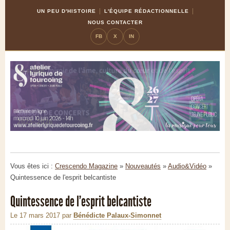
Skip
Aller
UN PEU D'HISTOIRE
L'ÉQUIPE RÉDACTIONNELLE
to
à
NOUS CONTACTER
Content
la
FB
X
IN
navigation
Vous êtes ici :
Crescendo Magazine
»
Nouveautés
»
Audio&Vidéo
»
Quintessence de l'esprit belcantiste
Quintessence de l'esprit belcantiste
Le 17 mars 2017
par
Bénédicte Palaux-Simonnet