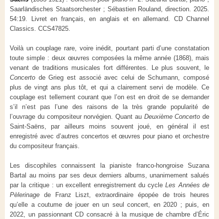
Saarländisches Staatsorchester ; Sébastien Rouland, direction. 2025.
54:19. Livret en français, en anglais et en allemand. CD Channel
Classics. CCS47825.
Voilà un couplage rare, voire inédit, pourtant parti d’une constatation
toute simple : deux œuvres composées la même année (1868), mais
venant de traditions musicales fort différentes. Le plus souvent, le
Concerto
de Grieg est associé avec celui de Schumann, composé
plus de vingt ans plus tôt, et qui a clairement servi de modèle. Ce
couplage est tellement courant que l’on est en droit de se demander
s’il n’est pas l’une des raisons de la très grande popularité de
l’ouvrage du compositeur norvégien. Quant au
Deuxième Concerto
de
Saint-Saëns, par ailleurs moins souvent joué, en général il est
enregistré avec d’autres concertos et œuvres pour piano et orchestre
du compositeur français.
Les discophiles connaissent la pianiste franco-hongroise Suzana
Bartal au moins par ses deux derniers albums, unanimement salués
par la critique : un excellent enregistrement du cycle
Les Années de
Pèlerinage
de Franz Liszt, extraordinaire épopée de trois heures
qu’elle a coutume de jouer en un seul concert, en 2020 ; puis, en
2022, un passionnant CD consacré à la musique de chambre d’Éric