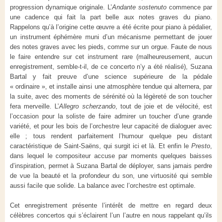
progression dynamique originale. L’
Andante sostenuto
commence par
une cadence qui fait la part belle aux notes graves du piano.
Rappelons qu’à l’origine cette œuvre a été écrite pour piano à pédalier,
un instrument éphémère muni d’un mécanisme permettant de jouer
des notes graves avec les pieds, comme sur un orgue. Faute de nous
le faire entendre sur cet instrument rare (malheureusement, aucun
enregistrement, semble-t-il, de ce concerto n’y a été réalisé), Suzana
Bartal y fait preuve d’une science supérieure de la pédale
« ordinaire », et installe ainsi une atmosphère tendue qui alternera, par
la suite, avec des moments de sérénité où la légèreté de son toucher
fera merveille. L’
Allegro scherzando
, tout de joie et de vélocité, est
l’occasion pour la soliste de faire admirer un toucher d’une grande
variété, et pour les bois de l’orchestre leur capacité de dialoguer avec
elle ; tous rendent parfaitement l’humour quelque peu distant
caractéristique de Saint-Saëns, qui surgit ici et là. Et enfin le
Presto
,
dans lequel le compositeur accuse par moments quelques baisses
d’inspiration, permet à Suzana Bartal de déployer, sans jamais perdre
de vue la beauté et la profondeur du son, une virtuosité qui semble
aussi facile que solide. La balance avec l’orchestre est optimale.
Cet enregistrement présente l’intérêt de mettre en regard deux
célèbres concertos qui s’éclairent l’un l’autre en nous rappelant qu’ils