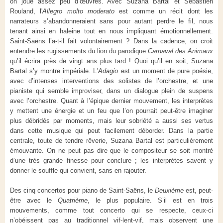
on joue assez peu d’œuvres. Avec Suzana Bartal et Sébastien
Rouland, l'
Allegro molto moderato
est comme un récit dont les
narrateurs s’abandonneraient sans pour autant perdre le fil, nous
tenant ainsi en haleine tout en nous impliquant émotionnellement.
Saint-Saëns l’a-t-il fait volontairement ? Dans la cadence, on croit
entendre les rugissements du lion du parodique
Carnaval des Animaux
qu’il écrira près de vingt ans plus tard ! Quoi qu’il en soit, Suzana
Bartal s’y montre impériale. L
’Adagio
est un moment de pure poésie,
avec d’intenses interventions des solistes de l’orchestre, et une
pianiste qui semble improviser, dans un dialogue plein de suspens
avec l’orchestre. Quant à l’épique dernier mouvement, les interprètes
y mettent une énergie et un feu que l’on pourrait peut-être imaginer
plus débridés par moments, mais leur sobriété a aussi ses vertus
dans cette musique qui peut facilement déborder. Dans la partie
centrale, toute de tendre rêverie, Suzana Bartal est particulièrement
émouvante. On ne peut pas dire que le compositeur se soit montré
d’une très grande finesse pour conclure ; les interprètes savent y
donner le souffle qui convient, sans en rajouter.
Des cinq concertos pour piano de Saint-Saëns, le
Deuxième
est, peut-
être avec le
Quatrième
, le plus populaire. S’il est en trois
mouvements, comme tout concerto qui se respecte, ceux-ci
n’obéissent pas au traditionnel vif-lent-vif, mais observent une