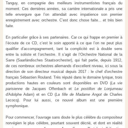
Tanguy, en compagnie des meilleurs instrumentistes français du
moment. Ces dernières années, sa carrière internationale a pris une
telle envergure que l’on attendait avec impatience son premier
enregistrement avec orchestre. C’est donc chose faite... et très bien
faite.
En particulier grâce à ses partenaires. Car ce qui frappe en premier à
l’écoute de ce CD, c’est le soin apporté à ce que l’on ne peut plus
qualifier d’accompagnement, tant la complicité est à double sens
entre la soliste et l’orchestre. Il s’agit de l’Orchestre National de la
Sarre (Saarländisches Staatsorchester), qui fait partie, depuis 1912,
de ces nombreux orchestres allemands d’excellent niveau, ici sous la
direction de son directeur musical depuis 2017 : le chef d'orchestre
français Sébastien Rouland. Très réputé dans le domaine lyrique, trois
productions hautes en couleurs sont disponibles en DVD (
La vie
parisienne
de Jacques Offenbach et
Le postillon de Lonjumeau
d'Adolphe Adam) et en CD (
La fille de Madame Angot
de Charles
Lecocq). Pour lui aussi, ce nouvel album est une première
symphonique.
Pour commencer, l’ouvrage sans doute le plus célèbre du compositeur
norvégien le plus célèbre, pourtant souvent décrié, et dont en réalité