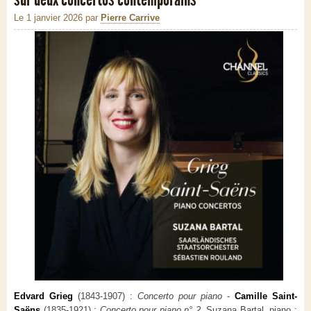
Le 1 janvier 2026
par
Pierre Carrive
Edvard Grieg
(1843-1907) :
Concerto pour piano
-
Camille Saint-
Saëns
(1835-1921) :
Concerto pour piano n° 2
. Suzana Bartal, piano ;