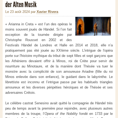
der Alten Musik
Le 23 août 2024
par
Xavier Rivera
« Arianna in Creta » est l’un des opéras le
moins souvent joués de Händel. Si l’on fait
exception de la tournée dirigée par
Christophe Rousset en 2002 et des
Festivals Händel de Londres et Halle en 2014 et 2018, elle n’a
pratiquement pas été jouée au XXIème siècle. L'intrigue de l'opéra
porte sur l'histoire mythique du tribut de sept filles et sept garçons que
les Athéniens devaient offrir à Minos, roi de Crète pour servir de
nourriture au Minotaure, et de la manière dont Thésée va tuer le
monstre avec la complicité de son amoureuse Ariadne (fille du roi
Minos enlevée dans son enfance), le guidant dans le labyrinthe. Le
librettiste est inconnu et l’intrigue passe par les habituels triangles
amoureux et les diverses péripéties héroïques et de Thésée et ses
adversaires Crétois.
Le célèbre castrat Senesino avait quitté la compagnie de Händel très
peu de temps avant la première pour rejoindre, avec plusieurs autres
membres de la troupe, l’
Opera of the Nobility
fondé en 1733 par le