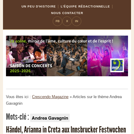
Skip
Aller
UN PEU D'HISTOIRE
L'ÉQUIPE RÉDACTIONNELLE
to
à
NOUS CONTACTER
Content
la
FB
X
IN
navigation
Vous êtes ici :
Crescendo Magazine
» Articles sur le thème
Andrea
Gavagnin
Mots-clé :
Andrea Gavagnin
Händel, Arianna in Creta aux Innsbrucker Festwochen