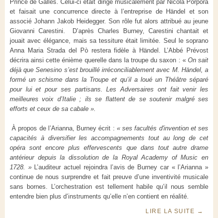
Prince de Galles. Celui-ci était dirigé musicalement par Nicola Porpora
et faisait une concurrence directe à l’entreprise de Händel et son
associé Johann Jakob Heidegger. Son rôle fut alors attribué au jeune
Giovanni Carestini.
D’après Charles Burney, Carestini chantait et
jouait avec élégance, mais sa tessiture était limitée. Seul le soprano
Anna Maria Strada del Pò restera fidèle à Händel. L’Abbé Prévost
décrira ainsi cette énième querelle dans la troupe du saxon : «
On sait
déjà que Senesino s’est brouillé irréconciliablement avec M. Händel, a
formé un schisme dans la Troupe et qu’il a loué un Théâtre séparé
pour lui et pour ses partisans. Les Adversaires ont fait venir les
meilleures voix d’Italie ; ils se flattent de se soutenir malgré ses
efforts et ceux de sa cabale ».
À propos de l’Arianna, Burney écrit :
« ses facultés d'invention et ses
capacités à diversifier les accompagnements tout au long de cet
opéra sont encore plus effervescents que dans tout autre drame
antérieur depuis la dissolution de la Royal Academy of Music en
1728. »
L’auditeur actuel rejoindra l’avis de Burney car « l’Arianna »
continue de nous surprendre et fait preuve d’une inventivité musicale
sans bornes. L’orchestration est tellement habile qu’il nous semble
entendre bien plus d’instruments qu’elle n’en contient en réalité.
LIRE LA SUITE
→