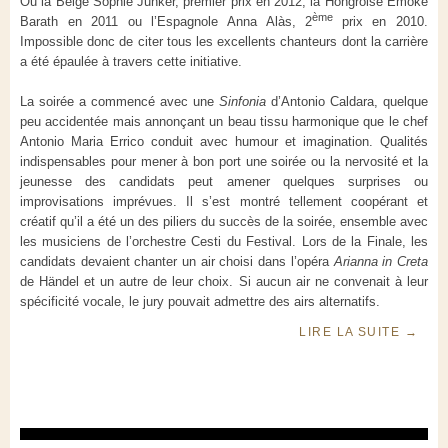
Ou la Belge Sophie Junker, premier prix en 2012, la Hongroise Emöké
ème
Barath en 2011 ou l’Espagnole Anna Alàs, 2
prix en 2010.
Impossible donc de citer tous les excellents chanteurs dont la carrière
a été épaulée à travers cette initiative.
La soirée a commencé avec une
Sinfonia
d’Antonio Caldara, quelque
peu accidentée mais annonçant un beau tissu harmonique que le chef
Antonio Maria Errico conduit avec humour et imagination. Qualités
indispensables pour mener à bon port une soirée ou la nervosité et la
jeunesse des candidats peut amener quelques surprises ou
improvisations imprévues. Il s’est montré tellement coopérant et
créatif qu’il a été un des piliers du succès de la soirée, ensemble avec
les musiciens de l’orchestre Cesti du Festival. Lors de la Finale, les
candidats devaient chanter un air choisi dans l’opéra
Arianna in Creta
de Händel et un autre de leur choix. Si aucun air ne convenait à leur
spécificité vocale, le jury pouvait admettre des airs alternatifs.
LIRE LA SUITE
→