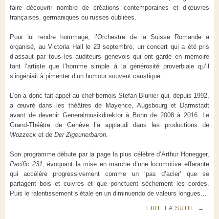
faire découvrir nombre de créations contemporaines et d’œuvres
françaises, germaniques ou russes oubliées.
Pour lui rendre hommage, l’Orchestre de la Suisse Romande a
organisé, au Victoria Hall le 23 septembre, un concert qui a été pris
d’assaut par tous les auditeurs genevois qui ont gardé en mémoire
tant l’artiste que l’homme simple à la générosité proverbiale qu’il
s’ingéniait à pimenter d’un humour souvent caustique.
L’on a donc fait appel au chef bernois Stefan Blunier qui, depuis 1992,
a œuvré dans les théâtres de Mayence, Augsbourg et Darmstadt
avant de devenir Generalmusikdirektor à Bonn de 2008 à 2016. Le
Grand-Théâtre de Genève l’a applaudi dans les productions de
Wozzeck
et de
Der Zigeunerbaron
.
Son programme débute par la page la plus célèbre d’Arthur Honegger,
Pacific 231
, évoquant la mise en marche d’une locomotive effarante
qui accélère progressivement comme un ‘pas d’acier’ que se
partagent bois et cuivres et que ponctuent sèchement les cordes.
Puis le ralentissement s’étale en un diminuendo de valeurs longues…
LIRE LA SUITE
→