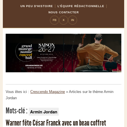
Skip
Aller
UN PEU D'HISTOIRE
L'ÉQUIPE RÉDACTIONNELLE
to
à
NOUS CONTACTER
Content
la
FB
X
IN
navigation
Vous êtes ici :
Crescendo Magazine
» Articles sur le thème
Armin
Jordan
Mots-clé :
Armin Jordan
Warner fête César Franck avec un beau coffret