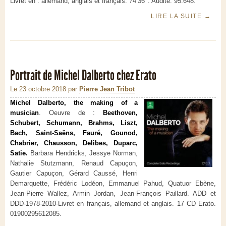
Livret en : allemand, anglais et français. 74’36’’. Audite. 95.648.
LIRE LA SUITE
→
Portrait de Michel Dalberto chez Erato
Le 23 octobre 2018
par
Pierre Jean Tribot
Michel
Dalberto
, the
making
of a
musician
.
Oeuvre
de :
Beethoven,
Schubert, Schumann
,
Brahms, Liszt,
Bach, Saint-Saëns, Fauré, Gounod,
Chabrier, Chausson,
Delibes
, Duparc,
Satie.
Barbara Hendricks,
Jessye
Norman,
Nathalie
Stutzmann
, Renaud
Capuçon
,
Gautier
Capuçon
, Gérard
Caussé
, Henri
Demarquette
, Frédéric
Lodéon
, Emmanuel
Pahud
, Quatuor Ebène,
Jean-Pier
re
Wallez
, Armin Jordan, Jean-Fr
ançois Paillard. ADD et
DDD-1978-2010-Livret en français, allemand et anglais. 17 CD Erato.
01900295612085.