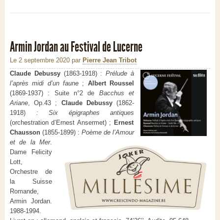
Armin Jordan au Festival de Lucerne
Le 2 septembre 2020
par
Pierre Jean Tribot
Claude Debussy
(1863-1918) :
Prélude à
l’après midi d’un faune
;
Albert Roussel
(1869-1937) : Suite n°2 de
Bacchus et
Ariane
, Op.43 ;
Claude Debussy
(1862-
1918)
: Six épigraphes antiques
(orchestration d’Ernest Ansermet) ;
Ernest
Chausson
(1855-1899) :
Poème de l’Amour
et de la Mer
.
Dame Felicity
Lott,
Orchestre de
la Suisse
Romande,
Armin Jordan.
1988-1994.